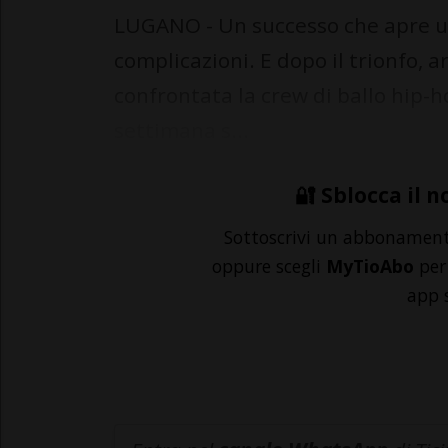
LUGANO - Un successo che apre un
complicazioni. E dopo il trionfo, ar
confrontata la crew di ballo hip-h
settimana s...
🔐 Sblocca il n
Sottoscrivi un abbonamen
oppure scegli
MyTioAbo
per 
app 