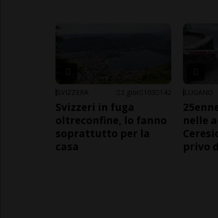
SVIZZERA
2 gior
103
142
LUGANO
Svizzeri in fuga
25enn
oltreconfine, lo fanno
nelle 
soprattutto per la
Ceresi
casa
privo d