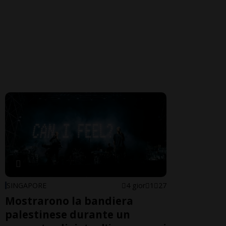
SINGAPORE
4 gior
1
27
Mostrarono la bandiera
palestinese durante un