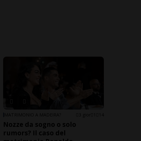
MATRIMONIO A MADEIRA?
3 gior
1
14
Nozze da sogno o solo
rumors? Il caso del