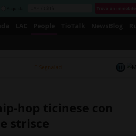
Acquista
nda
LAC
People
TioTalk
NewsBlog
R
Segnalaci
ip-hop ticinese con
e strisce