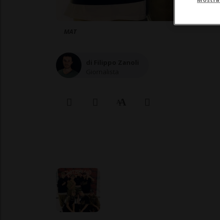
MAT
di Filippo Zanoli
Giornalista