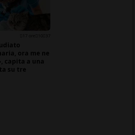
17 ore
10
37
udiato
naria, ora me ne
, capita a una
ta su tre