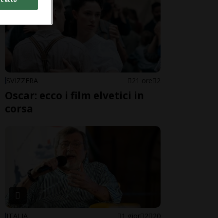
SVIZZERA
21 ore
2
Oscar: ecco i film elvetici in
corsa
ITALIA
1 gior
2
20