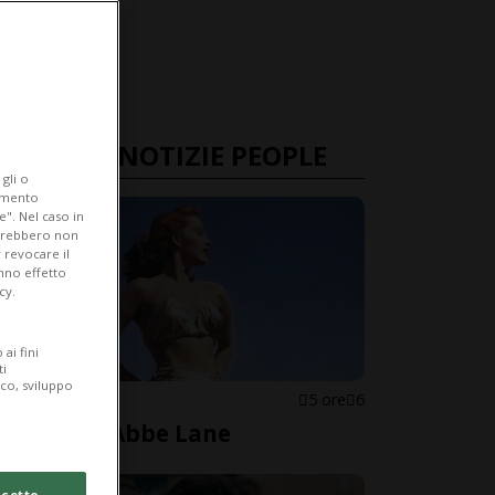
ULTIME NOTIZIE PEOPLE
gli o
iamento
e". Nel caso in
potrebbero non
 revocare il
anno effetto
cy.
ai fini
ti
ico, sviluppo
STATI UNITI
5 ore
6
È morta Abbe Lane
cetto