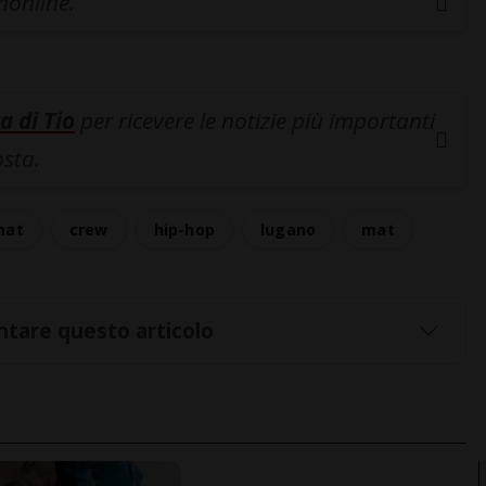
inonline.
a di Tio
per ricevere le notizie più importanti
osta.
mat
crew
hip-hop
lugano
mat
tare questo articolo