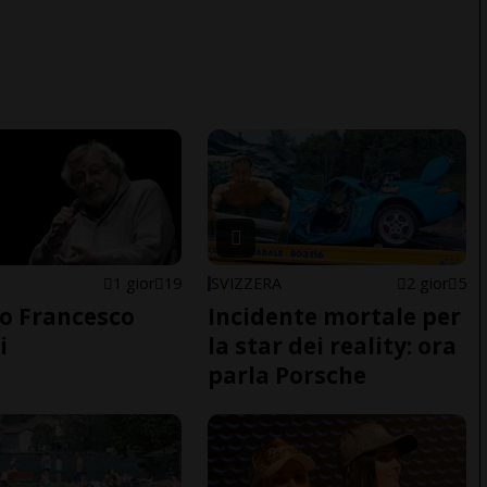
1 gior
19
SVIZZERA
2 gior
5
o Francesco
Incidente mortale per
i
la star dei reality: ora
parla Porsche