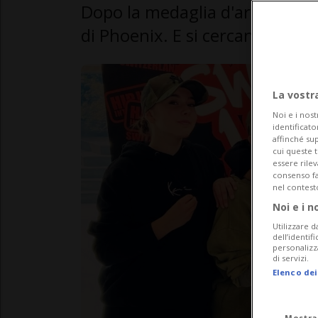
Dopo la medaglia d'argento Cam
di Phoenix. E si cercano spons
La vostr
Noi e i nost
identificato
affinché sup
cui queste 
essere rile
consenso fac
nel contest
Noi e i n
Utilizzare d
dell’identif
personalizz
di servizi.
Elenco dei
Mostra