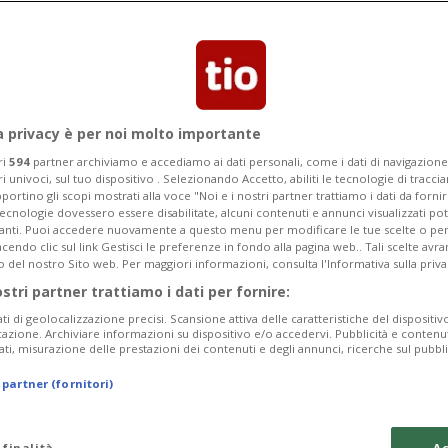
pionati Svizzeri, le finalissime in quel
or e sostenitori
a privacy è per noi molto importante
ri
594
partner archiviamo e accediamo ai dati personali, come i dati di navigazione 
ri univoci, sul tuo dispositivo . Selezionando Accetto, abiliti le tecnologie di tracc
portino gli scopi mostrati alla voce "Noi e i nostri partner trattiamo i dati da fornir
tecnologie dovessero essere disabilitate, alcuni contenuti e annunci visualizzati 
vanti. Puoi accedere nuovamente a questo menu per modificare le tue scelte o per
endo clic sul link Gestisci le preferenze in fondo alla pagina web.. Tali scelte avr
o del nostro Sito web. Per maggiori informazioni, consulta l'Informativa sulla priva
ostri partner trattiamo i dati per fornire:
ati di geolocalizzazione precisi. Scansione attiva delle caratteristiche del dispositivo 
icazione. Archiviare informazioni su dispositivo e/o accedervi. Pubblicità e contenu
ati, misurazione delle prestazioni dei contenuti e degli annunci, ricerche sul pubbl
 partner (fornitori)
 finalità
Ac