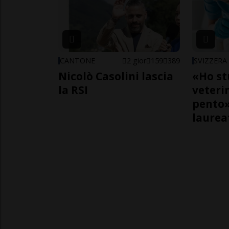
CANTONE
2 gior
159
389
SVIZZERA
Nicolò Casolini lascia
«Ho st
la RSI
veteri
pento»
laurea