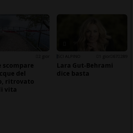
2 gior
SCI ALPINO
1 gior
67
289
e scompare
Lara Gut-Behrami
acque del
dice basta
o, ritrovato
i vita