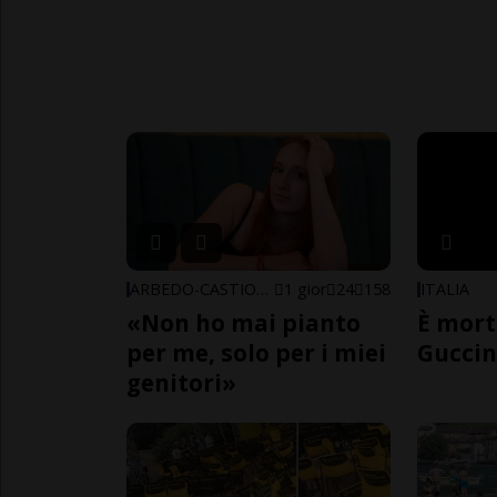
ARBEDO-CASTIONE
1 gior
24
158
ITALIA
«Non ho mai pianto
È mort
per me, solo per i miei
Guccin
genitori»