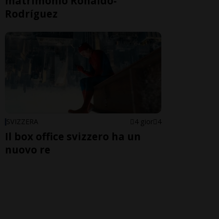
matrimonio Ronaldo-
Rodríguez
SVIZZERA
4 gior
4
Il box office svizzero ha un
nuovo re