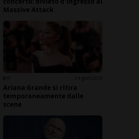
concerto: divieto d'ingresso ai
Massive Attack
VIP
4 gior
2
10
Ariana Grande si ritira
temporaneamente dalle
scene