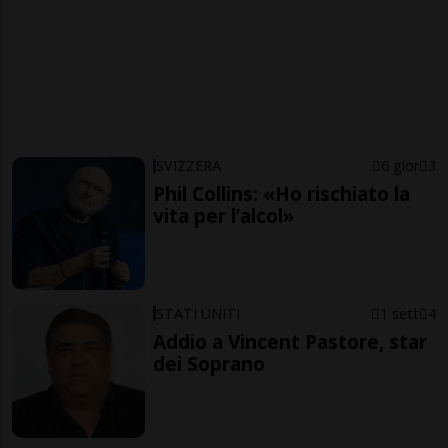
SVIZZERA
6 gior
3
Phil Collins: «Ho rischiato la
vita per l’alcol»
STATI UNITI
1 sett
4
Addio a Vincent Pastore, star
dei Soprano