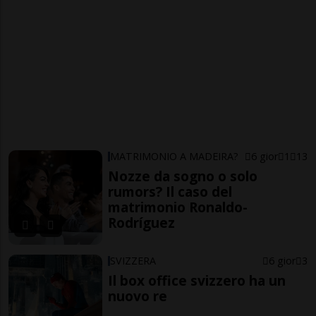
MATRIMONIO A MADEIRA?
6 gior
1
13
Nozze da sogno o solo
rumors? Il caso del
matrimonio Ronaldo-
Rodríguez
SVIZZERA
6 gior
3
Il box office svizzero ha un
nuovo re