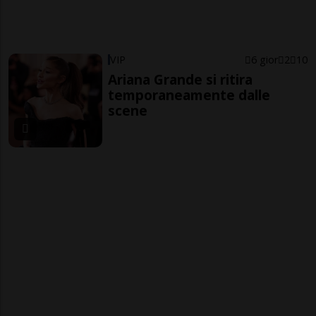
VIP
6 gior
2
10
Ariana Grande si ritira
temporaneamente dalle
scene