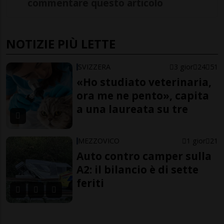
commentare questo articolo
NOTIZIE PIÙ LETTE
SVIZZERA
3 gior
24
51
«Ho studiato veterinaria,
ora me ne pento», capita
a una laureata su tre
MEZZOVICO
1 gior
21
Auto contro camper sulla
A2: il bilancio è di sette
feriti