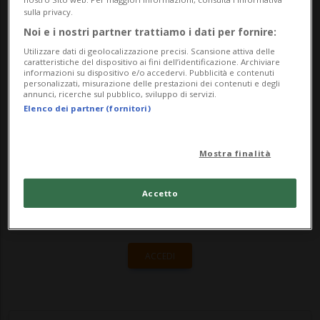
Nascosto, scritto dall'autrice esordiente
sulla privacy.
Rossella Molteni, in arte Wondy Rossini. Il
Noi e i nostri partner trattiamo i dati per fornire:
libro è acquistabile su Amazon e...
Utilizzare dati di geolocalizzazione precisi. Scansione attiva delle
caratteristiche del dispositivo ai fini dell’identificazione. Archiviare
informazioni su dispositivo e/o accedervi. Pubblicità e contenuti
personalizzati, misurazione delle prestazioni dei contenuti e degli
annunci, ricerche sul pubblico, sviluppo di servizi.
🔐 Sblocca il nostro archivio
Elenco dei partner (fornitori)
esclusivo!
Sottoscrivi un abbonamento
Archivio
per
Mostra finalità
leggere questo articolo, oppure scegli
Accetto
MyTioAbo
per accedere all'archivio e
navigare su sito e app senza pubblicità.
ACCEDI