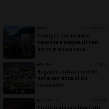
VAUD
21 ore
21
95
Famiglia torna dalle
vacanze e scopre di non
avere più una casa
ASCONA
2 gior
Ragazzo trovato morto
nella terrazza di un
ristorante
MEZZOVICO
1 gior
99
Traffico ancora bloccato