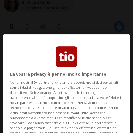
di Chiara Gallè
Giornalista in formazione
23 dic 2021 - 13:00
La vostra privacy è per noi molto importante
Noi e i nostri
594
partner archiviamo e accediamo ai dati personali,
come i dati di navigazione gli o identificatori univoci, sul tuo
dispositivo . Selezionando Accetto, abiliti le tecnologie di
tracciamento affinché supportino gli scopi mostrati alla voce "Noi e i
CHIASSO - Un padre assente e la ricerca
nostri partner trattiamo i dati da fornire". Nel caso in cui queste
tecnologie dovessero essere disabilitate, alcuni contenuti e annunci
della serenità interiore. Sono questi i due
visualizzati potrebbero non essere rilevanti. Puoi accedere
nuovamente a questo menu per modificare le tue scelte o per
estremi della narrazione di Babbo
revocare il consenso facendo clic sul link Gestisci le preferenze in
fondo alla pagina web.. Tali scelte avranno effetto nel contesto del
nostro Sito web. Per maggiori informazioni, consulta l'Informativa