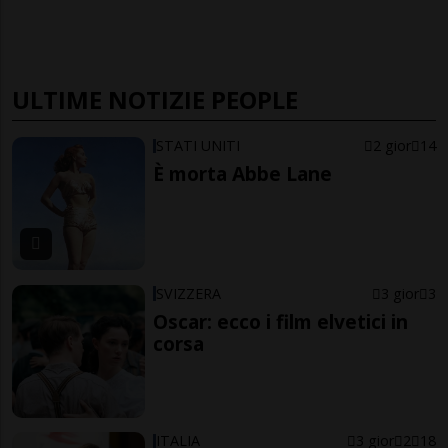
ULTIME NOTIZIE PEOPLE
STATI UNITI
2 gior
14
È morta Abbe Lane
SVIZZERA
3 gior
3
Oscar: ecco i film elvetici in
corsa
ITALIA
3 gior
2
18