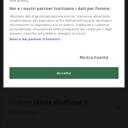
sulla privacy.
Noi e i nostri partner trattiamo i dati per fornire:
🔐 Sblocca il nostro archivio
Utilizzare dati di geolocalizzazione precisi. Scansione attiva delle
esclusivo!
caratteristiche del dispositivo ai fini dell’identificazione. Archiviare
informazioni su dispositivo e/o accedervi. Pubblicità e contenuti
personalizzati, misurazione delle prestazioni dei contenuti e degli
Sottoscrivi un abbonamento
Archivio
per
annunci, ricerche sul pubblico, sviluppo di servizi.
Elenco dei partner (fornitori)
leggere questo articolo, oppure scegli
MyTioAbo
per accedere all'archivio e
navigare su sito e app senza pubblicità.
Mostra finalità
ACCEDI
Accetto
Entra nel
canale WhatsApp
di
Ticinonline.