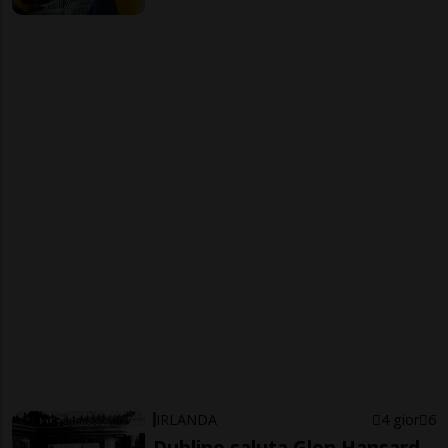
IRLANDA
4 gior
6
Dublino saluta Glen Hansard