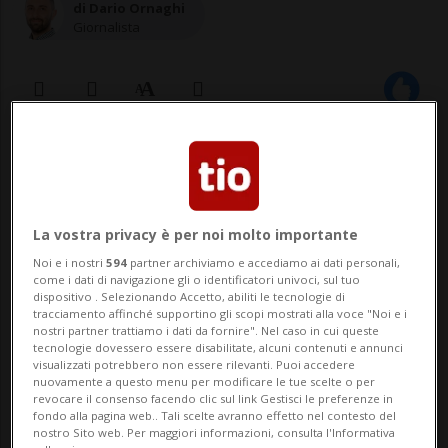
di Dario Ornaghi
Giornalista
09 dic 2020 - 21:30
LOS ANGELES - Bel gesto quello fatto da
La vostra privacy è per noi molto importante
Taylor Swift verso due madri messe in
Noi e i nostri
594
partner archiviamo e accediamo ai dati personali,
ginocchio dalla pandemia di Covid-19 le cui
come i dati di navigazione gli o identificatori univoci, sul tuo
dispositivo . Selezionando Accetto, abiliti le tecnologie di
storie sono state recentemente
tracciamento affinché supportino gli scopi mostrati alla voce "Noi e i
nostri partner trattiamo i dati da fornire". Nel caso in cui queste
raccontate dal Washington Post. La
tecnologie dovessero essere disabilitate, alcuni contenuti e annunci
visualizzati potrebbero non essere rilevanti. Puoi accedere
cantante americana ha donato a ciascuna
nuovamente a questo menu per modificare le tue scelte o per
revocare il consenso facendo clic sul link Gestisci le preferenze in
13mila dollari (circa ...
fondo alla pagina web.. Tali scelte avranno effetto nel contesto del
nostro Sito web. Per maggiori informazioni, consulta l'Informativa