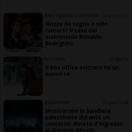
MATRIMONIO A MADEIRA?
5 gior
1
13
Nozze da sogno o solo
rumors? Il caso del
matrimonio Ronaldo-
Rodríguez
SVIZZERA
5 gior
3
Il box office svizzero ha un
nuovo re
SINGAPORE
5 gior
1
28
Mostrarono la bandiera
palestinese durante un
concerto: divieto d'ingresso
ai Massive Attack