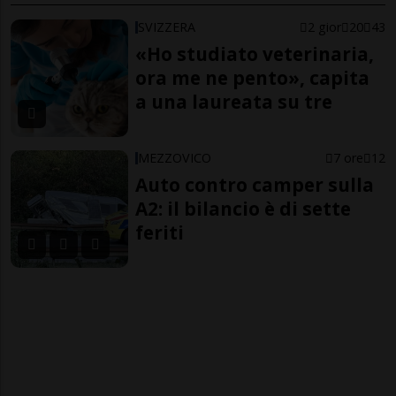
SVIZZERA
2 gior
20
43
«Ho studiato veterinaria,
ora me ne pento», capita
a una laureata su tre
MEZZOVICO
7 ore
12
Auto contro camper sulla
A2: il bilancio è di sette
feriti