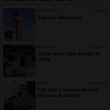
STATI UNITI
1 gior
13
È morta Abbe Lane
SVIZZERA
2 gior
3
Oscar: ecco i film elvetici in
corsa
ITALIA
2 gior
2
19
Fan, fiori e lacrime davanti
alla casa di Guccini