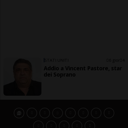
STATI UNITI
6 gior
4
Addio a Vincent Pastore, star
dei Soprano