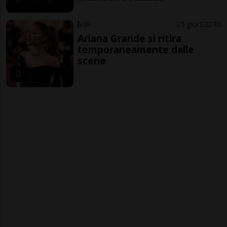
VIP
5 gior
2
10
Ariana Grande si ritira
temporaneamente dalle
scene