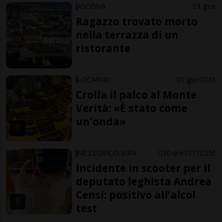
ASCONA
1 gior
Ragazzo trovato morto
nella terrazza di un
ristorante
LOCARNO
1 gior
131
Crolla il palco al Monte
Verità: «È stato come
un'onda»
MEZZOVICO-VIRA
10 ore
111
251
Incidente in scooter per il
deputato leghista Andrea
Censi: positivo all’alcol
test