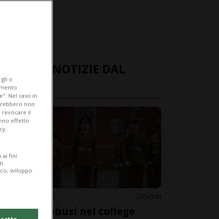
ULTIME NOTIZIE DAL
gli o
MONDO
iamento
e". Nel caso in
potrebbero non
 revocare il
anno effetto
cy.
ai fini
ti
ico, sviluppo
REGNO UNITO
35 min
Stupri e abusi nel college
cetto