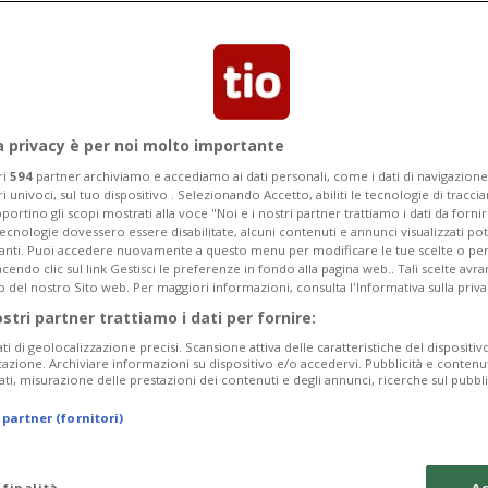
zioni disperate. Il fatto è avvenuto la
a privacy è per noi molto importante
ri
594
partner archiviamo e accediamo ai dati personali, come i dati di navigazione 
ri univoci, sul tuo dispositivo . Selezionando Accetto, abiliti le tecnologie di tracc
portino gli scopi mostrati alla voce "Noi e i nostri partner trattiamo i dati da fornir
tecnologie dovessero essere disabilitate, alcuni contenuti e annunci visualizzati 
vanti. Puoi accedere nuovamente a questo menu per modificare le tue scelte o per
endo clic sul link Gestisci le preferenze in fondo alla pagina web.. Tali scelte avr
o del nostro Sito web. Per maggiori informazioni, consulta l'Informativa sulla priva
ostri partner trattiamo i dati per fornire:
ati di geolocalizzazione precisi. Scansione attiva delle caratteristiche del dispositivo 
icazione. Archiviare informazioni su dispositivo e/o accedervi. Pubblicità e contenu
ati, misurazione delle prestazioni dei contenuti e degli annunci, ricerche sul pubbl
 partner (fornitori)
 finalità
Ac