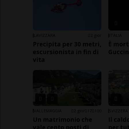
LAVIZZARA
2 gior
ITALIA
Precipita per 30 metri,
È mort
escursionista in fin di
Guccin
vita
VALLEMAGGIA
2 gior
17
100
SVIZZERA
Un matrimonio che
Il cal
vale cento posti di
per tut