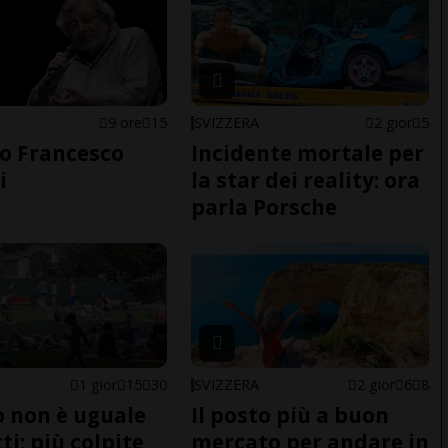
9 ore
15
SVIZZERA
2 gior
5
o Francesco
Incidente mortale per
i
la star dei reality: ora
parla Porsche
1 gior
15
30
SVIZZERA
2 gior
6
8
do non è uguale
Il posto più a buon
ti: più colpite
mercato per andare in