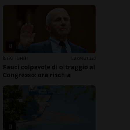
STATI UNITI
3 ore
1
20
Fauci colpevole di oltraggio al
Congresso: ora rischia