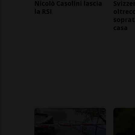
Nicolò Casolini lascia
Svizzer
la RSI
oltrec
soprat
casa