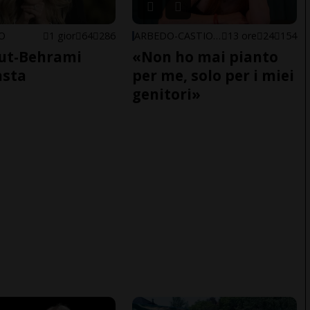
NO
1 gior
64
286
ARBEDO-CASTIONE
13 ore
24
154
ut-Behrami
«Non ho mai pianto
asta
per me, solo per i miei
genitori»