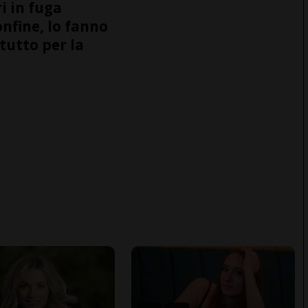
i in fuga
onfine, lo fanno
tutto per la