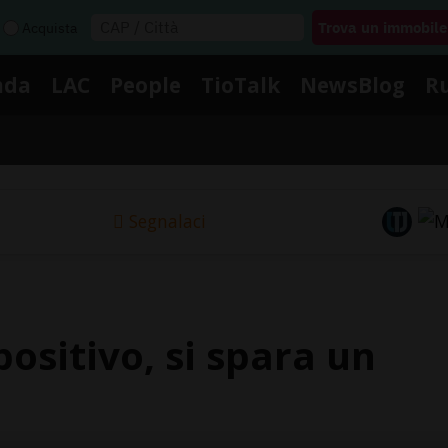
Acquista
nda
LAC
People
TioTalk
NewsBlog
R
Segnalaci
positivo, si spara un