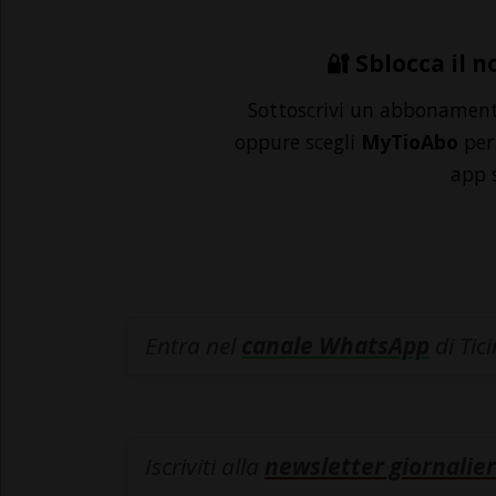
🔐 Sblocca il n
Sottoscrivi un abbonamen
oppure scegli
MyTioAbo
per 
app 
Entra nel
canale WhatsApp
di Tic
Iscriviti alla
newsletter giornalier