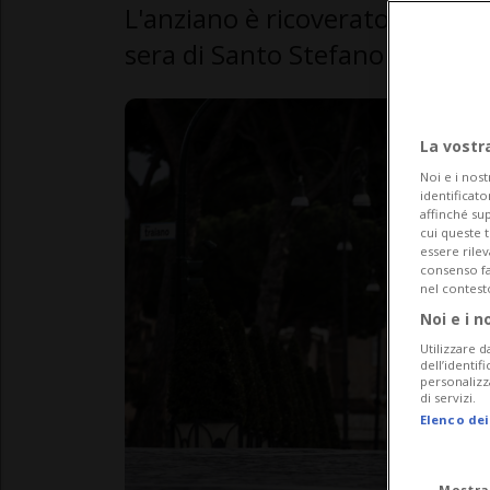
L'anziano è ricoverato in condi
sera di Santo Stefano
La vostr
Noi e i nost
identificato
affinché sup
cui queste 
essere rile
consenso fac
nel contest
Noi e i n
Utilizzare d
dell’identif
personalizz
di servizi.
Elenco dei
Mostra