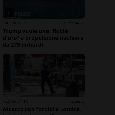
DAL MONDO
2 ore
4
22
Trump vuole una “flotta
d'oro” a propulsione nucleare
da 275 miliardi
REGNO UNITO
2 ore
3
Attacco con forbici a Londra,