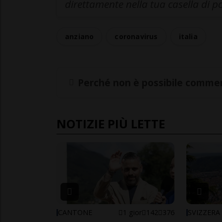
direttamente nella tua casella di p
anziano
coronavirus
italia
Perché non è possibile commen
NOTIZIE PIÙ LETTE
CANTONE
1 gior
142
376
SVIZZERA