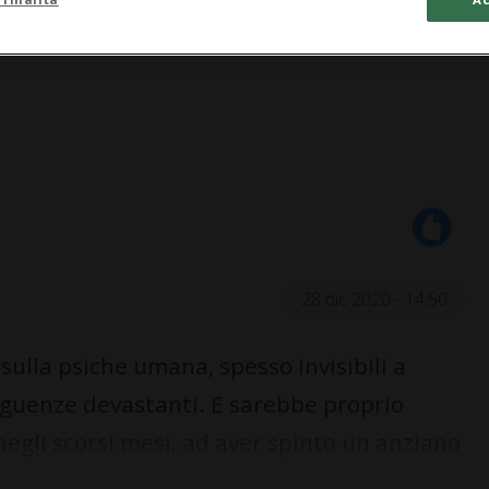
28 dic 2020 - 14:50
sulla psiche umana, spesso invisibili a
guenze devastanti. E sarebbe proprio
negli scorsi mesi, ad aver spinto un anziano