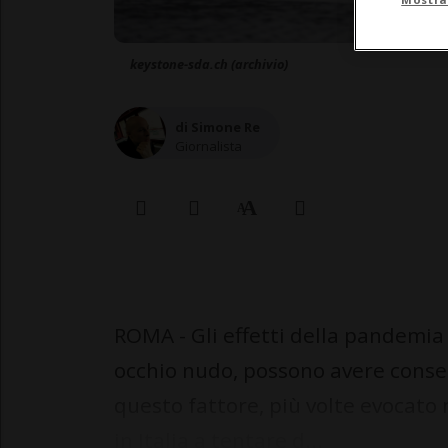
keystone-sda.ch (archivio)
di Simone Re
Giornalista
ROMA - Gli effetti della pandemia 
occhio nudo, possono avere conse
questo fattore, più volte evocato 
in Italia a tentare d...