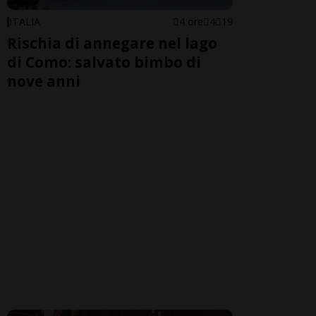
ITALIA
4 ore
4
19
Rischia di annegare nel lago
di Como: salvato bimbo di
nove anni