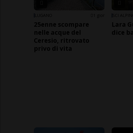
LUGANO
1 gior
SCI ALPI
25enne scompare
Lara G
nelle acque del
dice b
Ceresio, ritrovato
privo di vita