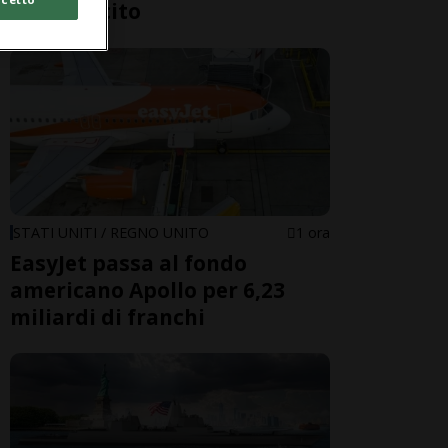
dell’esercito
STATI UNITI / REGNO UNITO
1 ora
EasyJet passa al fondo
americano Apollo per 6,23
miliardi di franchi