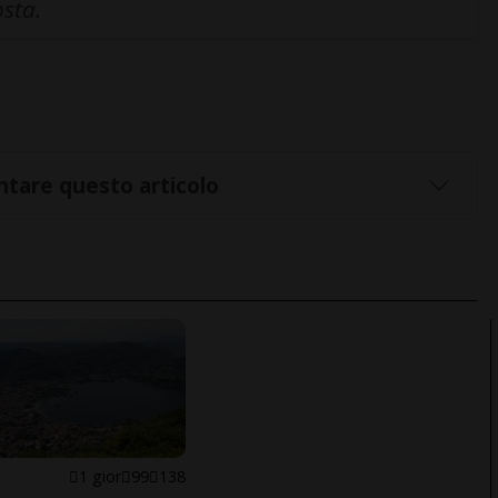
osta.
tare questo articolo
1 gior
99
138