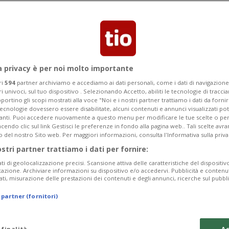
a privacy è per noi molto importante
ri
594
partner archiviamo e accediamo ai dati personali, come i dati di navigazione 
ri univoci, sul tuo dispositivo . Selezionando Accetto, abiliti le tecnologie di tracc
portino gli scopi mostrati alla voce "Noi e i nostri partner trattiamo i dati da fornir
tecnologie dovessero essere disabilitate, alcuni contenuti e annunci visualizzati 
vanti. Puoi accedere nuovamente a questo menu per modificare le tue scelte o per
endo clic sul link Gestisci le preferenze in fondo alla pagina web.. Tali scelte avr
o del nostro Sito web. Per maggiori informazioni, consulta l'Informativa sulla priva
ostri partner trattiamo i dati per fornire:
ati di geolocalizzazione precisi. Scansione attiva delle caratteristiche del dispositivo 
icazione. Archiviare informazioni su dispositivo e/o accedervi. Pubblicità e contenu
ati, misurazione delle prestazioni dei contenuti e degli annunci, ricerche sul pubbl
 partner (fornitori)
 finalità
Ac