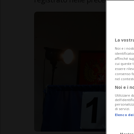
La vostr
Noi e i nost
identificato
affinché sup
cui queste 
essere rile
consenso fac
nel contest
Noi e i n
Utilizzare d
dell’identif
personalizz
di servizi.
Elenco dei
Mostra