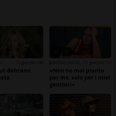
NO
2 gior
68
290
ARBEDO-CASTIONE
1 gior
24
157
ut-Behrami
«Non ho mai pianto
asta
per me, solo per i miei
genitori»