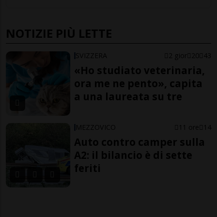
NOTIZIE PIÙ LETTE
SVIZZERA
2 gior
20
43
«Ho studiato veterinaria,
ora me ne pento», capita
a una laureata su tre
MEZZOVICO
11 ore
14
Auto contro camper sulla
A2: il bilancio è di sette
feriti