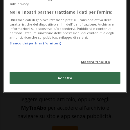
sulla privacy.
un’opinione. Che sfida i pregiudizi, i luoghi
Noi e i nostri partner trattiamo i dati per fornire:
comuni, paure e ritrosie. Scende in piazza
Utilizzare dati di geolocalizzazione precisi. Scansione attiva delle
caratteristiche del dispositivo ai fini dell’identificazione. Archiviare
a incontrare la gente: quella che la teme al
informazioni su dispositivo e/o accedervi. Pubblicità e contenuti
personalizzati, misurazione delle prestazioni dei contenuti e degli
annunci, ricerche sul pubblico, sviluppo di servizi.
punto da considerarla una nemica. Per
Elenco dei partner (fornitori)
questo si è...
Mostra finalità
🔐 Sblocca il nostro archivio
esclusivo!
Accetto
Sottoscrivi un abbonamento
Archivio
per
leggere questo articolo, oppure scegli
MyTioAbo
per accedere all'archivio e
navigare su sito e app senza pubblicità.