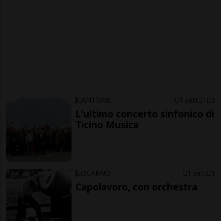
CANTONE
1 sett
1
2
L'ultimo concerto sinfonico di
Ticino Musica
LOCARNO
1 sett
1
Capolavoro, con orchestra