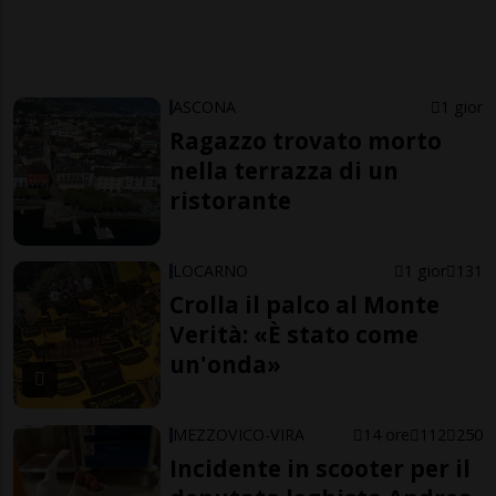
ASCONA
1 gior
Ragazzo trovato morto
nella terrazza di un
ristorante
LOCARNO
1 gior
131
Crolla il palco al Monte
Verità: «È stato come
un'onda»
MEZZOVICO-VIRA
14 ore
112
250
Incidente in scooter per il