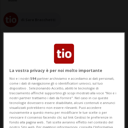
None
di Sara Bracchetti
16 mag 2014 - 10:00
Aggiornamento 22 nov 2014 - 18:12
La vostra privacy è per noi molto importante
Noi e i nostri
594
partner archiviamo e accediamo ai dati personali,
come i dati di navigazione gli o identificatori univoci, sul tuo
dispositivo . Selezionando Accetto, abiliti le tecnologie di
tracciamento affinché supportino gli scopi mostrati alla voce "Noi e i
nostri partner trattiamo i dati da fornire". Nel caso in cui queste
tecnologie dovessero essere disabilitate, alcuni contenuti e annunci
visualizzati potrebbero non essere rilevanti. Puoi accedere
nuovamente a questo menu per modificare le tue scelte o per
revocare il consenso facendo clic sul link Gestisci le preferenze in
fondo alla pagina web.. Tali scelte avranno effetto nel contesto del
LOCARNO - La matematica, stavolta, è
nostro Sito web. Per maggiori informazioni, consulta l'Informativa