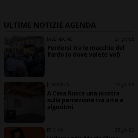
ULTIME NOTIZIE AGENDA
AGENDONE
1 gior
8
Perdersi tra le macchie del
Pardo (o dove volete voi)
LOCARNO
3 gior
3
A Casa Rusca una mostra
sulla percezione tra arte e
algoritmi
TICINO
5 gior
2