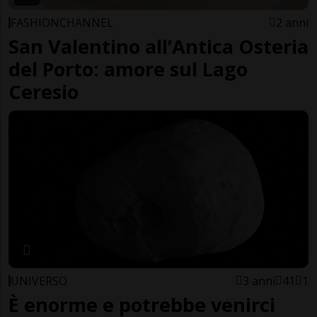
FASHIONCHANNEL
2 anni
San Valentino all’Antica Osteria
del Porto: amore sul Lago
Ceresio
UNIVERSO
3 anni
41
1
È enorme e potrebbe venirci