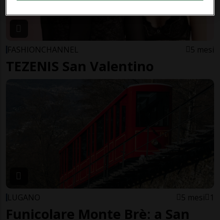
FASHIONCHANNEL
5 mesi
TEZENIS San Valentino
LUGANO
5 mesi
1
Funicolare Monte Brè: a San