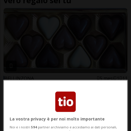
vero regalo sei tu
BELLINZONA
5 mesi
1
11
Un gesto d’amore per i bambini
oncologici
La vostra privacy è per noi molto importante
Noi e i nostri
594
partner archiviamo e accediamo ai dati personali,