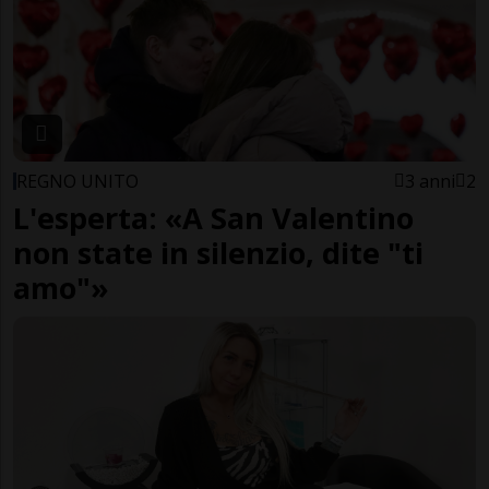
REGNO UNITO
3 anni
2
L'esperta: «A San Valentino
non state in silenzio, dite "ti
amo"»