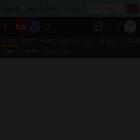
Affitta
Acquista
1
News
Sport
Focus
Agenda
LAC
People
TioTalk
TICINO
SVIZZERA
DAL MONDO