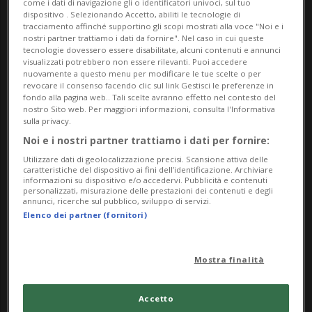
come i dati di navigazione gli o identificatori univoci, sul tuo
dispositivo . Selezionando Accetto, abiliti le tecnologie di
tracciamento affinché supportino gli scopi mostrati alla voce "Noi e i
nostri partner trattiamo i dati da fornire". Nel caso in cui queste
tecnologie dovessero essere disabilitate, alcuni contenuti e annunci
visualizzati potrebbero non essere rilevanti. Puoi accedere
nuovamente a questo menu per modificare le tue scelte o per
revocare il consenso facendo clic sul link Gestisci le preferenze in
fondo alla pagina web.. Tali scelte avranno effetto nel contesto del
nostro Sito web. Per maggiori informazioni, consulta l'Informativa
sulla privacy.
Noi e i nostri partner trattiamo i dati per fornire:
SVIZZERA
5 mesi
1
Utilizzare dati di geolocalizzazione precisi. Scansione attiva delle
Fiori e sex toy per San
caratteristiche del dispositivo ai fini dell’identificazione. Archiviare
informazioni su dispositivo e/o accedervi. Pubblicità e contenuti
Valentino
personalizzati, misurazione delle prestazioni dei contenuti e degli
annunci, ricerche sul pubblico, sviluppo di servizi.
Elenco dei partner (fornitori)
Mostra finalità
Accetto