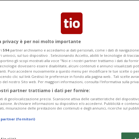
a privacy è per noi molto importante
ri
594
partner archiviamo e accediamo ai dati personali, come i dati di navigazione 
ri univoci, sul tuo dispositivo . Selezionando Accetto, abiliti le tecnologie di tracc
portino gli scopi mostrati alla voce "Noi e i nostri partner trattiamo i dati da fornir
tecnologie dovessero essere disabilitate, alcuni contenuti e annunci visualizzati 
vanti. Puoi accedere nuovamente a questo menu per modificare le tue scelte o per
endo clic sul link Gestisci le preferenze in fondo alla pagina web.. Tali scelte avr
o del nostro Sito web. Per maggiori informazioni, consulta l'Informativa sulla priva
2 mesi
10
43
SVIZZERA
ostri partner trattiamo i dati per fornire:
sentiero in
A Lucerna più tu
ati di geolocalizzazione precisi. Scansione attiva delle caratteristiche del dispositivo 
città è sull'orlo 
icazione. Archiviare informazioni su dispositivo e/o accedervi. Pubblicità e contenu
ati, misurazione delle prestazioni dei contenuti e degli annunci, ricerche sul pubbl
 partner (fornitori)
 finalità
Ac