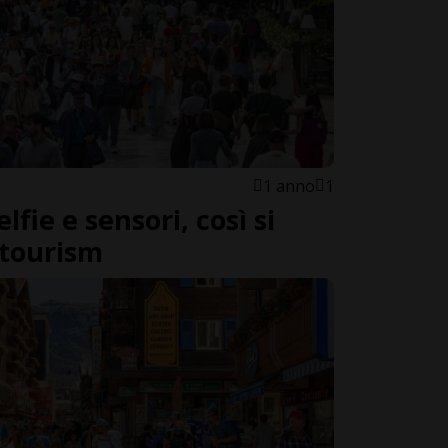
1 anno
1
lfie e sensori, così si
rtourism