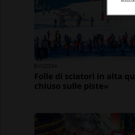
SVIZZERA
Folle di sciatori in alta
chiuso sulle piste»