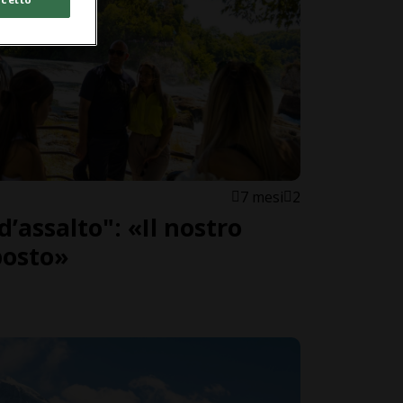
7 mesi
2
d’assalto": «Il nostro
posto»