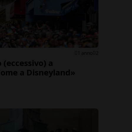
1 anno
2
 (eccessivo) a
ome a Disneyland»