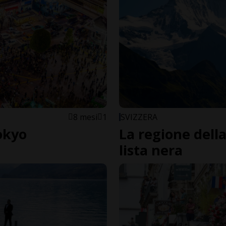
8 mesi
1
SVIZZERA
okyo
La regione della
lista nera