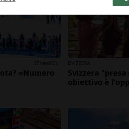
7 mesi
3
1
SVIZZERA
 quota? «Numero
Svizzera "presa 
obiettivo è l'op