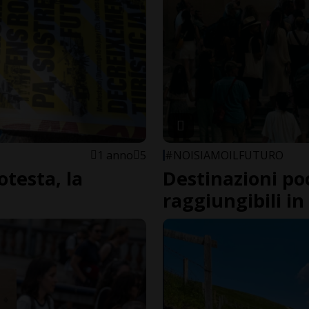
1 anno
5
#NOISIAMOILFUTURO
testa, la
Destinazioni po
raggiungibili in