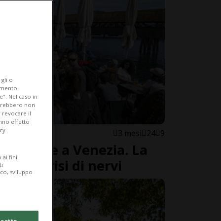
gli o
iamento
e". Nel caso in
potrebbero non
 revocare il
anno effetto
cy.
3 mesi
24
9
risti che a Venezia. La
ai fini
di una crisi di nervi
ti
ico, sviluppo
cetto