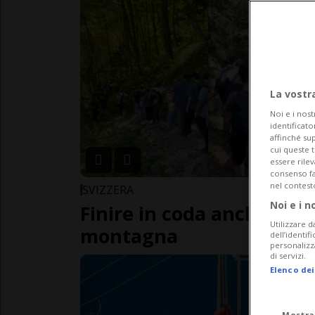
La vostr
Noi e i nost
identificato
affinché sup
cui queste 
essere rile
consenso fac
nel contest
SVIZZERA
Noi e i n
Finire in coda anche sul 
Utilizzare d
montagna
dell’identif
personalizz
di servizi.
Elenco dei
Mostra