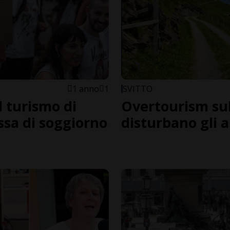
1 anno
1
SVITTO
l turismo di
Overtourism sul 
ssa di soggiorno
disturbano gli 