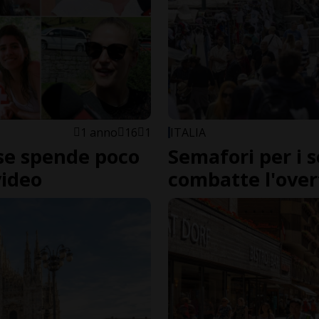
1 anno
16
1
ITALIA
rse spende poco
Semafori per i se
video
combatte l'ove