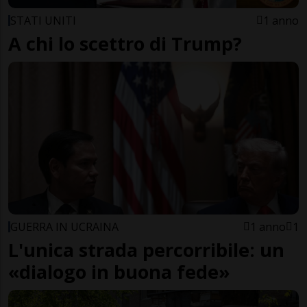
STATI UNITI
1 anno
A chi lo scettro di Trump?
GUERRA IN UCRAINA
1 anno
1
L'unica strada percorribile: un
«dialogo in buona fede»