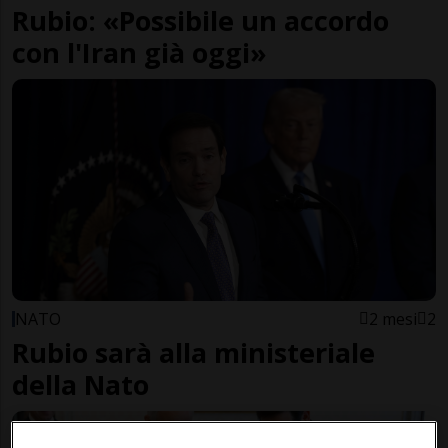
Rubio: «Possibile un accordo
con l'Iran già oggi»
NATO
2 mesi
2
Rubio sarà alla ministeriale
della Nato