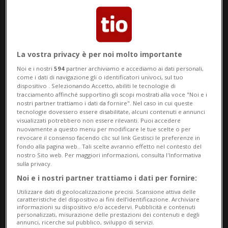
La vostra privacy è per noi molto importante
Noi e i nostri
594
partner archiviamo e accediamo ai dati personali,
come i dati di navigazione gli o identificatori univoci, sul tuo
dispositivo . Selezionando Accetto, abiliti le tecnologie di
tracciamento affinché supportino gli scopi mostrati alla voce "Noi e i
CITTÀ DEL VATICANO
3 mesi
2
nostri partner trattiamo i dati da fornire". Nel caso in cui queste
tecnologie dovessero essere disabilitate, alcuni contenuti e annunci
Dopo i contrasti con Trump, il
visualizzati potrebbero non essere rilevanti. Puoi accedere
nuovamente a questo menu per modificare le tue scelte o per
Papa vede Rubio
revocare il consenso facendo clic sul link Gestisci le preferenze in
fondo alla pagina web.. Tali scelte avranno effetto nel contesto del
nostro Sito web. Per maggiori informazioni, consulta l'Informativa
sulla privacy.
Noi e i nostri partner trattiamo i dati per fornire:
Utilizzare dati di geolocalizzazione precisi. Scansione attiva delle
caratteristiche del dispositivo ai fini dell’identificazione. Archiviare
informazioni su dispositivo e/o accedervi. Pubblicità e contenuti
personalizzati, misurazione delle prestazioni dei contenuti e degli
annunci, ricerche sul pubblico, sviluppo di servizi.