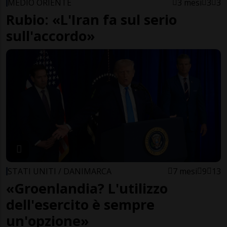
MEDIO ORIENTE
3 mesi
3
3
Rubio: «L'Iran fa sul serio
sull'accordo»
STATI UNITI / DANIMARCA
7 mesi
9
13
«Groenlandia? L'utilizzo
dell'esercito è sempre
un'opzione»