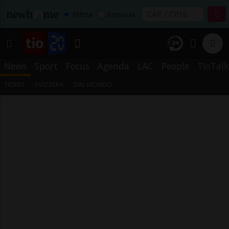
Affitta
Acquista
News
Sport
Focus
Agenda
LAC
People
TioTalk
TICINO
SVIZZERA
DAL MONDO