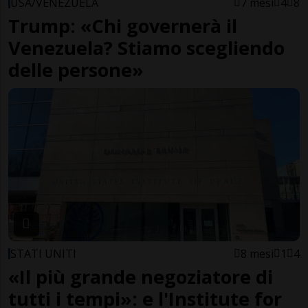
USA/VENEZUELA
7 mesi
4
8
Trump: «Chi governerà il
Venezuela? Stiamo scegliendo
delle persone»
STATI UNITI
8 mesi
1
4
«Il più grande negoziatore di
tutti i tempi»: e l'Institute for