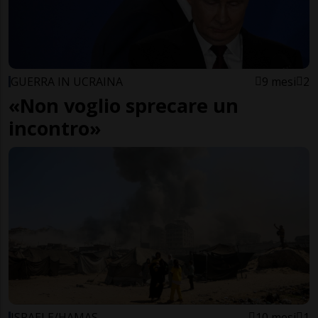
GUERRA IN UCRAINA
9 mesi
2
«Non voglio sprecare un
incontro»
ISRAELE/HAMAS
10 mesi
1