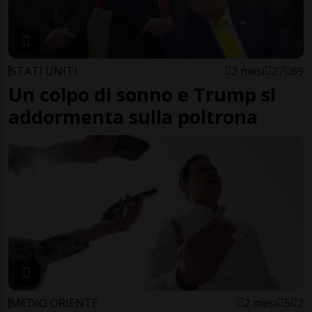
STATI UNITI
2 mesi
27
69
Un colpo di sonno e Trump si
addormenta sulla poltrona
MEDIO ORIENTE
2 mesi
5
2