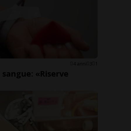
4 anni
3
1
 sangue: «Riserve