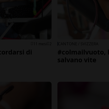
11 mesi
2
CANTONE / SVIZZERA
ordarsi di
#colmailvuoto, 
salvano vite