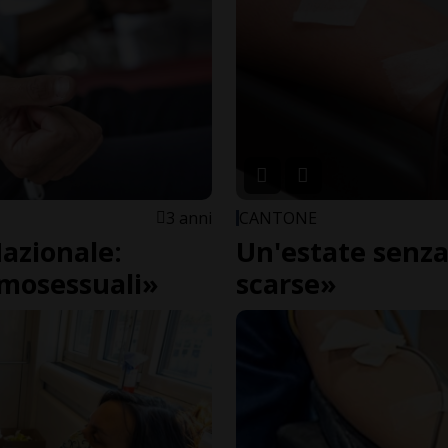
3 anni
CANTONE
Nazionale:
Un'estate senza
omosessuali»
scarse»