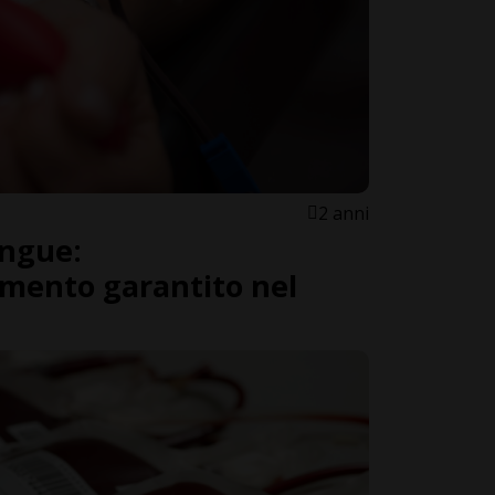
2 anni
angue:
mento garantito nel