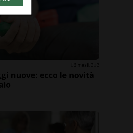
6 mesi
3
2
gi nuove: ecco le novità
aio