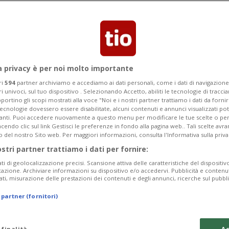
a privacy è per noi molto importante
ri
594
partner archiviamo e accediamo ai dati personali, come i dati di navigazione 
ri univoci, sul tuo dispositivo . Selezionando Accetto, abiliti le tecnologie di tracc
portino gli scopi mostrati alla voce "Noi e i nostri partner trattiamo i dati da fornir
tecnologie dovessero essere disabilitate, alcuni contenuti e annunci visualizzati 
vanti. Puoi accedere nuovamente a questo menu per modificare le tue scelte o per
endo clic sul link Gestisci le preferenze in fondo alla pagina web.. Tali scelte avr
o del nostro Sito web. Per maggiori informazioni, consulta l'Informativa sulla priva
1 sett
SVIZZERA
ostri partner trattiamo i dati per fornire:
scorte di
Il caldo prosciu
ati di geolocalizzazione precisi. Scansione attiva delle caratteristiche del dispositivo 
icazione. Archiviare informazioni su dispositivo e/o accedervi. Pubblicità e contenu
ati, misurazione delle prestazioni dei contenuti e degli annunci, ricerche sul pubbl
 partner (fornitori)
 finalità
Ac