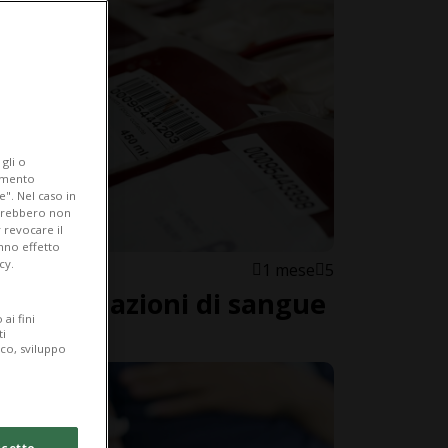
gli o
iamento
e". Nel caso in
potrebbero non
 revocare il
anno effetto
cy.
1 mese
5
ga le donazioni di sangue
ai fini
ti
ico, sviluppo
cetto