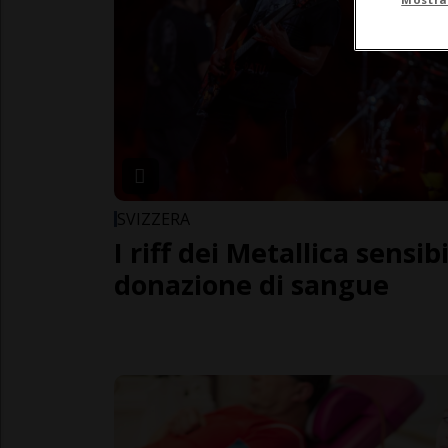
SVIZZERA
I riff dei Metallica sensib
donazione di sangue