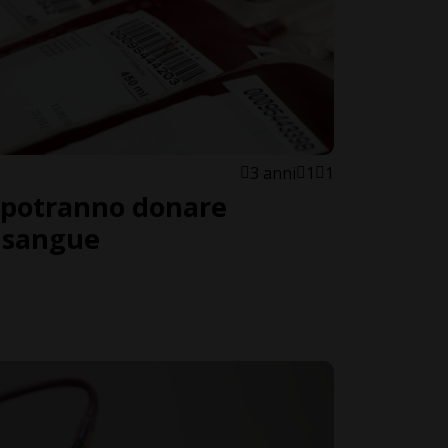
3 anni
1
1
i potranno donare
 sangue