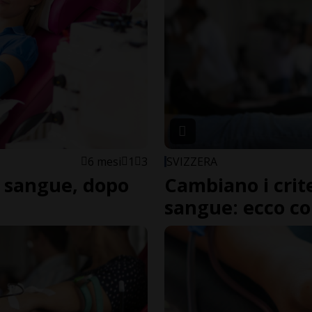
6 mesi
1
3
SVIZZERA
i sangue, dopo
Cambiano i crite
sangue: ecco c