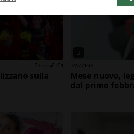
3 mesi
1
1
SVIZZERA
ilizzano sulla
Mese nuovo, leg
dal primo febbr