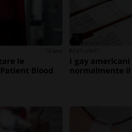
2 anni
STATI UNITI
zare le
I gay american
 “Patient Blood
normalmente il