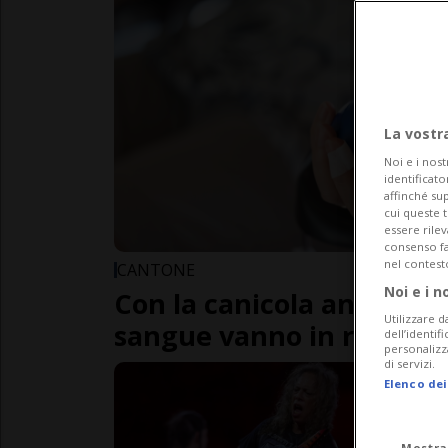
La vostr
Noi e i nost
identificato
affinché sup
cui queste 
essere rile
consenso fac
nel contest
CANTONE
Noi e i n
Con la canicola anche le 
Utilizzare d
sangue vanno in riserva
dell’identif
personalizz
di servizi.
Elenco dei
Mostra