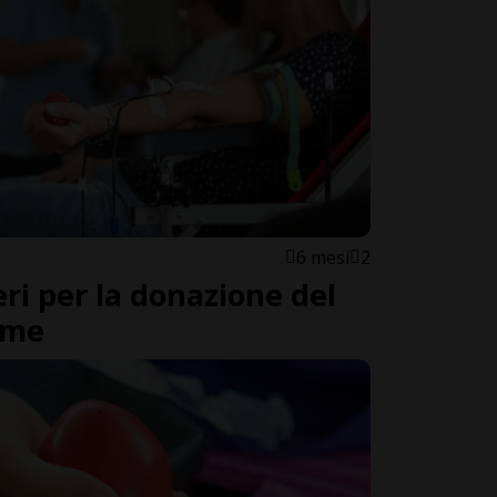
6 mesi
2
ri per la donazione del
ome