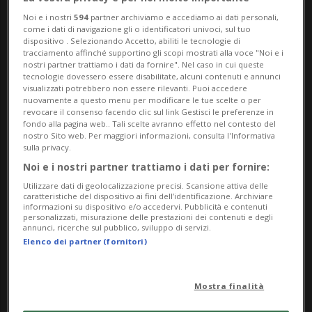
Noi e i nostri
594
partner archiviamo e accediamo ai dati personali,
come i dati di navigazione gli o identificatori univoci, sul tuo
dispositivo . Selezionando Accetto, abiliti le tecnologie di
tracciamento affinché supportino gli scopi mostrati alla voce "Noi e i
LOCARNO
2 mesi
12
19
nostri partner trattiamo i dati da fornire". Nel caso in cui queste
tecnologie dovessero essere disabilitate, alcuni contenuti e annunci
Piazza Grande in mano a
visualizzati potrebbero non essere rilevanti. Puoi accedere
nuovamente a questo menu per modificare le tue scelte o per
Moon+Stars fino al 2032
revocare il consenso facendo clic sul link Gestisci le preferenze in
fondo alla pagina web.. Tali scelte avranno effetto nel contesto del
nostro Sito web. Per maggiori informazioni, consulta l'Informativa
sulla privacy.
Noi e i nostri partner trattiamo i dati per fornire:
Utilizzare dati di geolocalizzazione precisi. Scansione attiva delle
caratteristiche del dispositivo ai fini dell’identificazione. Archiviare
informazioni su dispositivo e/o accedervi. Pubblicità e contenuti
personalizzati, misurazione delle prestazioni dei contenuti e degli
annunci, ricerche sul pubblico, sviluppo di servizi.
Elenco dei partner (fornitori)
Mostra finalità
BALERNA
3 mesi
2