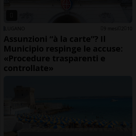
LUGANO
9 mesi
2
10
Assunzioni “à la carte”? Il
Municipio respinge le accuse:
«Procedure trasparenti e
controllate»