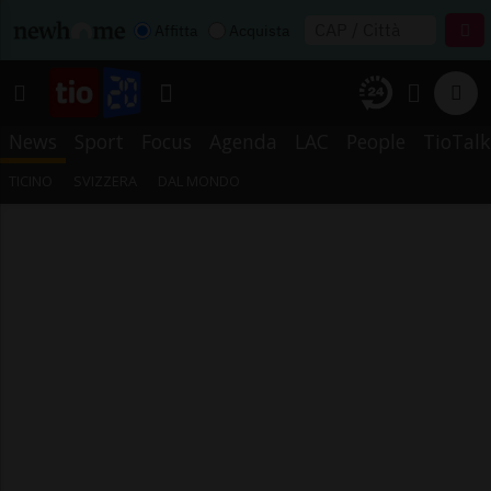
Affitta
Acquista
News
Sport
Focus
Agenda
LAC
People
TioTalk
TICINO
SVIZZERA
DAL MONDO