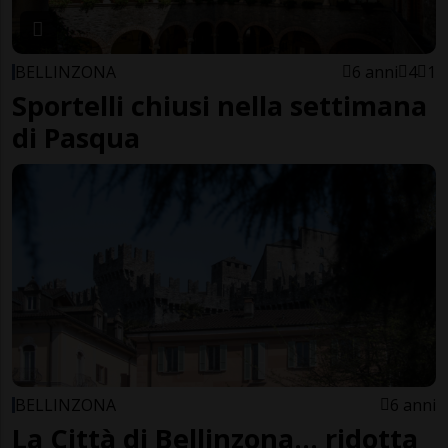
BELLINZONA
6 anni
4
1
Sportelli chiusi nella settimana
di Pasqua
BELLINZONA
6 anni
La Città di Bellinzona... ridotta