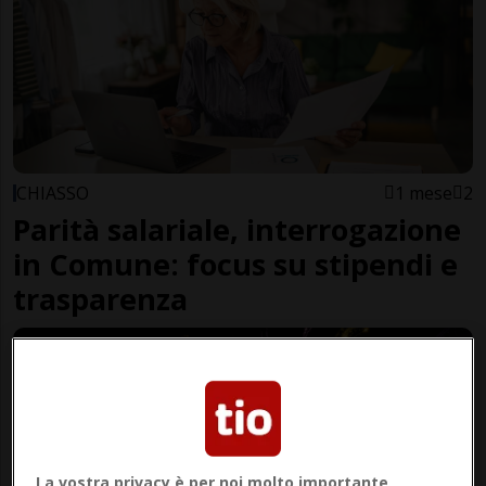
CHIASSO
1 mese
2
Parità salariale, interrogazione
in Comune: focus su stipendi e
trasparenza
La vostra privacy è per noi molto importante