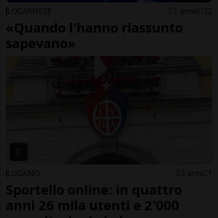
LOCARNESE
1 anno
32
«Quando l'hanno riassunto
sapevano»
LUGANO
3 anni
1
Sportello online: in quattro
anni 26 mila utenti e 2'000