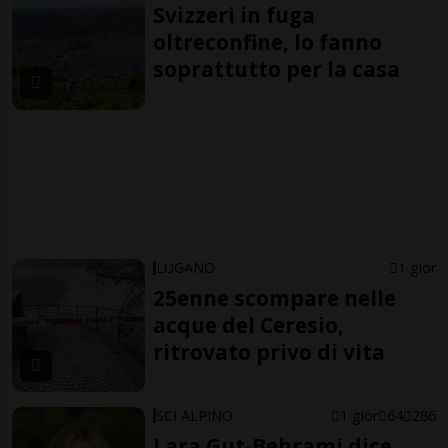
Svizzeri in fuga
oltreconfine, lo fanno
soprattutto per la casa
LUGANO
1 gior
25enne scompare nelle
acque del Ceresio,
ritrovato privo di vita
SCI ALPINO
1 gior
64
286
Lara Gut-Behrami dice