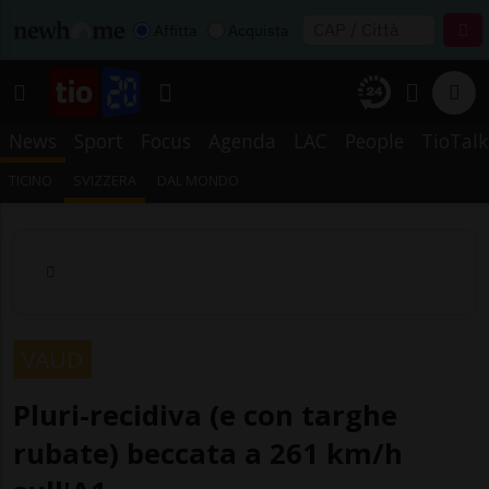
Affitta
Acquista
News
Sport
Focus
Agenda
LAC
People
TioTalk
TICINO
SVIZZERA
DAL MONDO
VAUD
Pluri-recidiva (e con targhe
rubate) beccata a 261 km/h