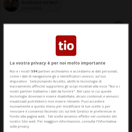
di Adriano De Neri
Giornalista
23 apr 2021 - 16:16
Aggiornamento 16:51
17
La vostra privacy è per noi molto importante
Noi e i nostri
594
partner archiviamo e accediamo ai dati personali,
come i dati di navigazione gli o identificatori univoci, sul tuo
Tra gli altri reati che le vengono
dispositivo . Selezionando Accetto, abiliti le tecnologie di
tracciamento affinché supportino gli scopi mostrati alla voce "Noi e i
contestati troviamo la guida senza
nostri partner trattiamo i dati da fornire". Nel caso in cui queste
patente, il possesso di targhe rubate,
tecnologie dovessero essere disabilitate, alcuni contenuti e annunci
visualizzati potrebbero non essere rilevanti. Puoi accedere
molteplici eccessi di velocità e
nuovamente a questo menu per modificare le tue scelte o per
revocare il consenso facendo clic sul link Gestisci le preferenze in
resistenza a pubblico ufficiale.
fondo alla pagina web.. Tali scelte avranno effetto nel contesto del
nostro Sito web. Per maggiori informazioni, consulta l'Informativa
sulla privacy.