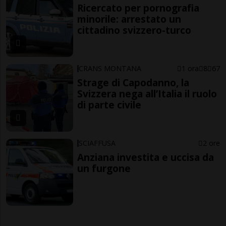
Ricercato per pornografia
minorile: arrestato un
cittadino svizzero-turco
CRANS MONTANA
1 ora
8
67
Strage di Capodanno, la
Svizzera nega all’Italia il ruolo
di parte civile
SCIAFFUSA
2 ore
Anziana investita e uccisa da
un furgone