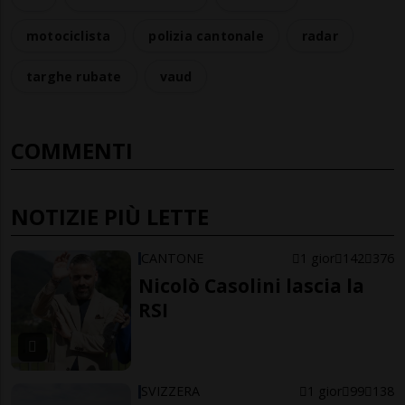
motociclista
polizia cantonale
radar
targhe rubate
vaud
COMMENTI
NOTIZIE PIÙ LETTE
CANTONE
1 gior
142
376
Nicolò Casolini lascia la
RSI
SVIZZERA
1 gior
99
138