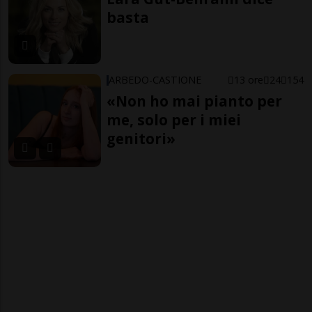
basta
ARBEDO-CASTIONE
13 ore
24
154
«Non ho mai pianto per
me, solo per i miei
genitori»