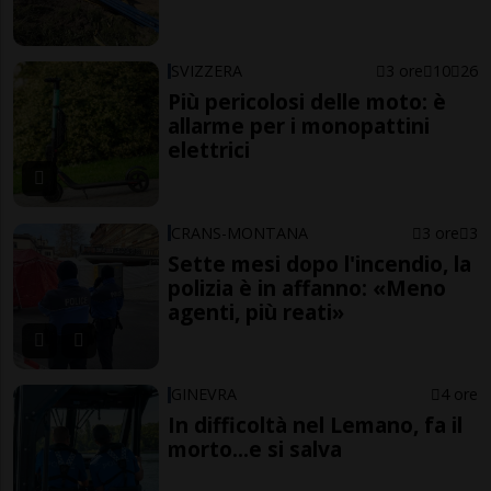
SVIZZERA
3 ore
10
26
Più pericolosi delle moto: è
allarme per i monopattini
elettrici
CRANS-MONTANA
3 ore
3
Sette mesi dopo l'incendio, la
polizia è in affanno: «Meno
agenti, più reati»
GINEVRA
4 ore
In difficoltà nel Lemano, fa il
morto...e si salva