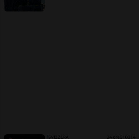
SVIZZERA
4 ore
10
14