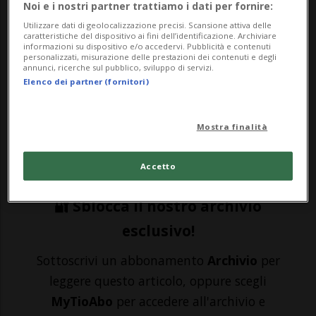
Noi e i nostri partner trattiamo i dati per fornire:
LOSANNA - Ne ha combinate peggio di
Utilizzare dati di geolocalizzazione precisi. Scansione attiva delle
Bertoldo la motociclista 25enne che
caratteristiche del dispositivo ai fini dell’identificazione. Archiviare
informazioni su dispositivo e/o accedervi. Pubblicità e contenuti
martedì scorso è stata immortalata per
personalizzati, misurazione delle prestazioni dei contenuti e degli
annunci, ricerche sul pubblico, sviluppo di servizi.
ben due volte dai radar piazzati dalla
Elenco dei partner (fornitori)
polizia vodese sull'A1. Un giorno di
Mostra finalità
ordinaria follia che ha aperto le porte
della pri...
Accetto
🔐 Sblocca il nostro archivio
esclusivo!
Sottoscrivi un abbonamento
Archivio
per
leggere questo articolo, oppure scegli
MyTioAbo
per accedere all'archivio e