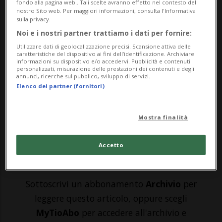
fondo alla pagina web.. Tali scelte avranno effetto nel contesto del
AARAU - Un violentissimo incendio è
nostro Sito web. Per maggiori informazioni, consulta l'Informativa
sulla privacy.
divampato ieri sera, attorno alle 22.30, in
Noi e i nostri partner trattiamo i dati per fornire:
una scuderia a Würenlos nel canton
Utilizzare dati di geolocalizzazione precisi. Scansione attiva delle
caratteristiche del dispositivo ai fini dell’identificazione. Archiviare
Argovia. Secondo quanto riferito dalla
informazioni su dispositivo e/o accedervi. Pubblicità e contenuti
personalizzati, misurazione delle prestazioni dei contenuti e degli
polizia argoviese, a prendere fuoco
annunci, ricerche sul pubblico, sviluppo di servizi.
Elenco dei partner (fornitori)
sarebbe stato un mucchio di paglia
presente nell...
Mostra finalità
🔐 Sblocca il nostro archivio
Accetto
esclusivo!
Sottoscrivi un abbonamento
Archivio
per
leggere questo articolo, oppure scegli
MyTioAbo
per accedere all'archivio e