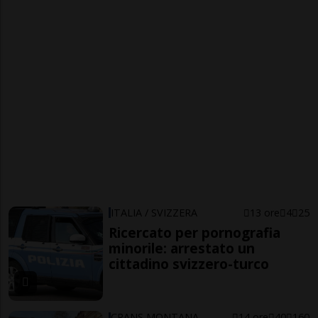
ITALIA / SVIZZERA
13 ore
4
25
Ricercato per pornografia
minorile: arrestato un
cittadino svizzero-turco
CRANS MONTANA
14 ore
40
160