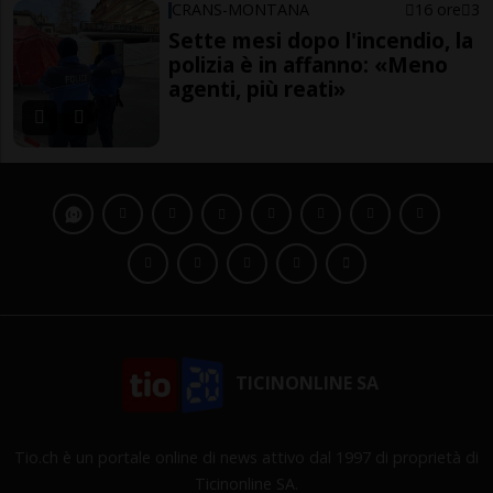
CRANS-MONTANA
16 ore
3
Sette mesi dopo l'incendio, la
polizia è in affanno: «Meno
agenti, più reati»
TICINONLINE SA
Tio.ch è un portale online di news attivo dal 1997 di proprietà di
Ticinonline SA.