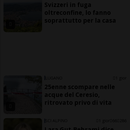
Svizzeri in fuga
oltreconfine, lo fanno
soprattutto per la casa
LUGANO
1 gior
25enne scompare nelle
acque del Ceresio,
ritrovato privo di vita
SCI ALPINO
1 gior
66
286
Lara Gut-Behrami dice