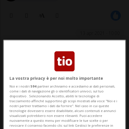
13 apr 2021 - 10:00
La vostra privacy è per noi molto importante
Noi e i nostri
594
partner archiviamo e accediamo ai dati personali,
come i dati di navigazione gli o identificatori univoci, sul tuo
Ancora ignote le cause del rogo: la
dispositivo . Selezionando Accetto, abiliti le tecnologie di
tracciamento affinché supportino gli scopi mostrati alla voce "Noi e i
polizia argoviese invita eventuali
nostri partner trattiamo i dati da fornire". Nel caso in cui queste
tecnologie dovessero essere disabilitate, alcuni contenuti e annunci
testimoni a farsi avanti.
visualizzati potrebbero non essere rilevanti. Puoi accedere
nuovamente a questo menu per modificare le tue scelte o per
revocare il consenso facendo clic sul link Gestisci le preferenze in