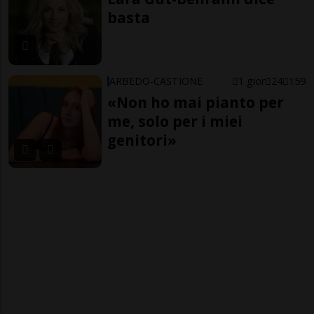
basta
ARBEDO-CASTIONE
1 gior
24
159
«Non ho mai pianto per
me, solo per i miei
genitori»