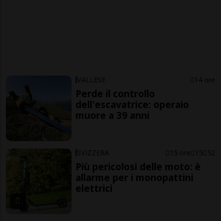
VALLESE
14 ore
Perde il controllo
dell'escavatrice: operaio
muore a 39 anni
SVIZZERA
15 ore
15
52
Più pericolosi delle moto: è
allarme per i monopattini
elettrici