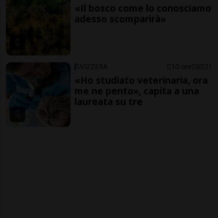
«Il bosco come lo conosciamo
adesso scomparirà»
SVIZZERA
10 ore
6
21
«Ho studiato veterinaria, ora
me ne pento», capita a una
laureata su tre