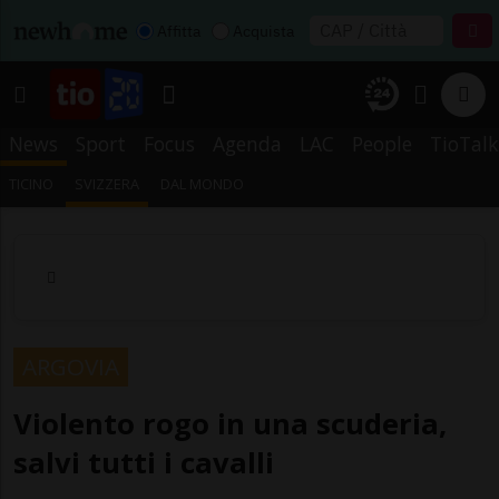
Affitta
Acquista
News
Sport
Focus
Agenda
LAC
People
TioTalk
TICINO
SVIZZERA
DAL MONDO
ARGOVIA
Violento rogo in una scuderia,
salvi tutti i cavalli