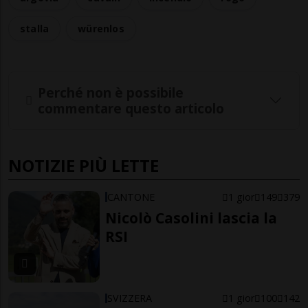
stalla
würenlos
Perché non è possibile
commentare questo articolo
NOTIZIE PIÙ LETTE
CANTONE
1 gior
149
379
Nicolò Casolini lascia la
RSI
SVIZZERA
1 gior
100
142