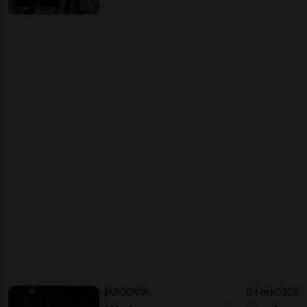
ARGOVIA
4 ore
2
9