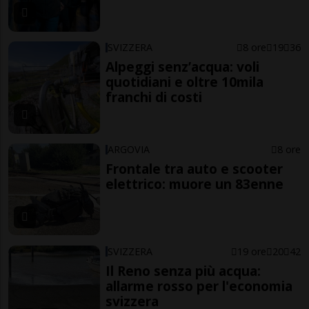
SVIZZERA
8 ore
19
36
Alpeggi senz’acqua: voli
quotidiani e oltre 10mila
franchi di costi
ARGOVIA
8 ore
Frontale tra auto e scooter
elettrico: muore un 83enne
SVIZZERA
19 ore
20
42
Il Reno senza più acqua:
allarme rosso per l'economia
svizzera