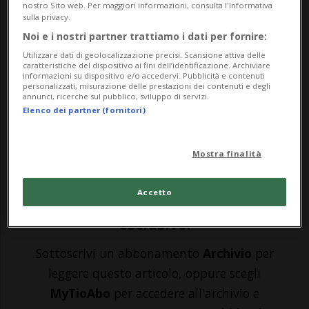
nostro Sito web. Per maggiori informazioni, consulta l'Informativa
sulla privacy.
BRUNNEN - «Non mettere una barriera di
Noi e i nostri partner trattiamo i dati per fornire:
protezione qui è un grave errore in termini
Utilizzare dati di geolocalizzazione precisi. Scansione attiva delle
caratteristiche del dispositivo ai fini dell’identificazione. Archiviare
informazioni su dispositivo e/o accedervi. Pubblicità e contenuti
di sicurezza». Quanto accaduto domenica -
personalizzati, misurazione delle prestazioni dei contenuti e degli
annunci, ricerche sul pubblico, sviluppo di servizi.
quando un veicolo ha sfondato la ringhiera
Elenco dei partner (fornitori)
sull'Axenstrasse all'altezza di Wolfsprung,
finendo nel Lago d...
Mostra finalità
Accetto
🔐 Sblocca il nostro archivio
esclusivo!
Sottoscrivi un abbonamento
Archivio
per
leggere questo articolo, oppure scegli
MyTioAbo
per accedere all'archivio e