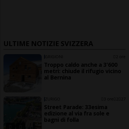
ULTIME NOTIZIE SVIZZERA
GRIGIONI
2 ore
Troppo caldo anche a 3'600
metri: chiude il rifugio vicino
al Bernina
ZURIGO
3 ore
2
27
Street Parade: 33esima
edizione al via fra sole e
bagni di folla