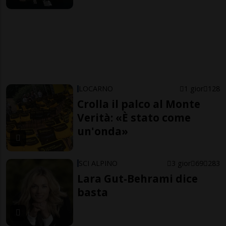
LOCARNO
1 gior
128
Crolla il palco al Monte
Verità: «È stato come
un'onda»
SCI ALPINO
3 gior
69
283
Lara Gut-Behrami dice
basta