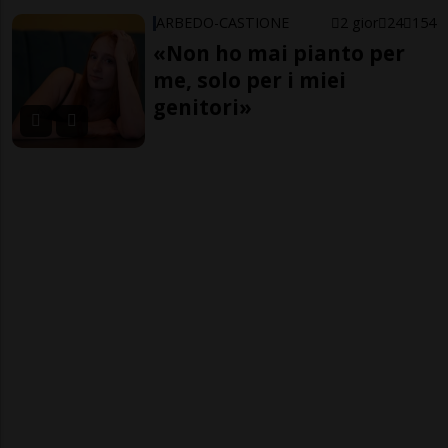
ARBEDO-CASTIONE
2 gior
24
154
«Non ho mai pianto per
me, solo per i miei
genitori»