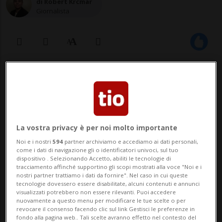
di Robert Krcmar
Giornalista
26 lug 2022 - 13:00
41
La vostra privacy è per noi molto importante
Noi e i nostri
594
partner archiviamo e accediamo ai dati personali,
come i dati di navigazione gli o identificatori univoci, sul tuo
dispositivo . Selezionando Accetto, abiliti le tecnologie di
tracciamento affinché supportino gli scopi mostrati alla voce "Noi e i
nostri partner trattiamo i dati da fornire". Nel caso in cui queste
Per il Consigliere nazionale Bruno
tecnologie dovessero essere disabilitate, alcuni contenuti e annunci
visualizzati potrebbero non essere rilevanti. Puoi accedere
Storni, ma non solo, è scioccante
nuovamente a questo menu per modificare le tue scelte o per
l'assenza di un guardrail
revocare il consenso facendo clic sul link Gestisci le preferenze in
fondo alla pagina web.. Tali scelte avranno effetto nel contesto del