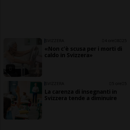
SVIZZERA
4 ore
8
25
«Non c'è scusa per i morti di
caldo in Svizzera»
SVIZZERA
5 ore
5
La carenza di insegnanti in
Svizzera tende a diminuire