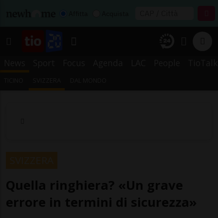
Affitta
Acquista
News
Sport
Focus
Agenda
LAC
People
TioTalk
TICINO
SVIZZERA
DAL MONDO
SVIZZERA
Quella ringhiera? «Un grave
errore in termini di sicurezza»