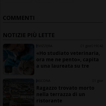
COMMENTI
NOTIZIE PIÙ LETTE
SVIZZERA
1 gior
19
42
«Ho studiato veterinaria,
ora me ne pento», capita
a una laureata su tre
ASCONA
1 gior
Ragazzo trovato morto
nella terrazza di un
ristorante