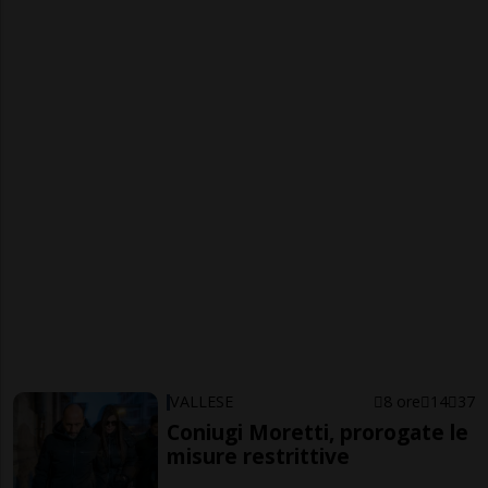
VALLESE
8 ore
14
37
Coniugi Moretti, prorogate le
misure restrittive