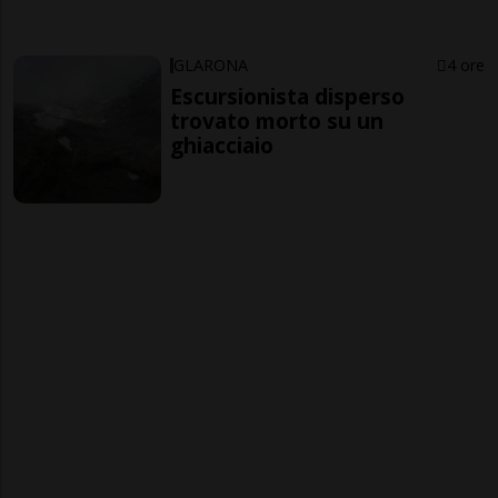
GLARONA
4 ore
Escursionista disperso
trovato morto su un
ghiacciaio