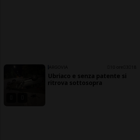
ARGOVIA
10 ore
3
18
Ubriaco e senza patente si
ritrova sottosopra