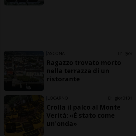
ASCONA
1 gior
Ragazzo trovato morto
nella terrazza di un
ristorante
LOCARNO
1 gior
131
Crolla il palco al Monte
Verità: «È stato come
un'onda»