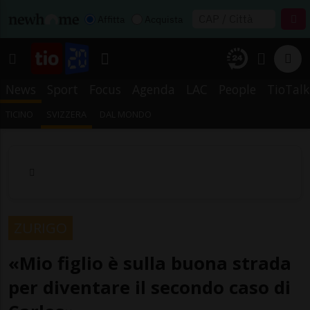
Affitta
Acquista
News
Sport
Focus
Agenda
LAC
People
TioTalk
TICINO
SVIZZERA
DAL MONDO
ZURIGO
«Mio figlio è sulla buona strada
per diventare il secondo caso di