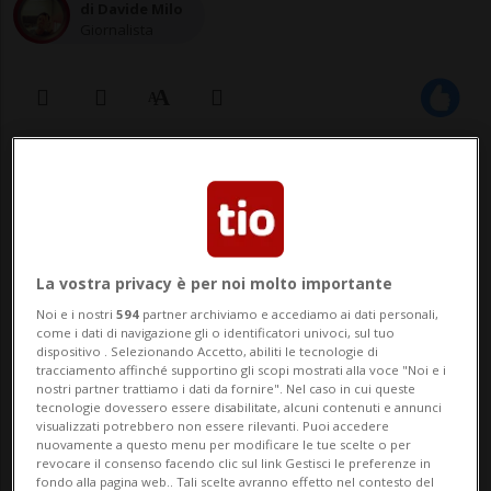
di Davide Milo
Giornalista
19 apr 2022 - 23:22
Anche le Autorità sembrano non
riuscire a gestire il ragazzo, sempre
La vostra privacy è per noi molto importante
più fuori controllo. La donna intanto
Noi e i nostri
594
partner archiviamo e accediamo ai dati personali,
come i dati di navigazione gli o identificatori univoci, sul tuo
teme che la situazione possa
dispositivo . Selezionando Accetto, abiliti le tecnologie di
tracciamento affinché supportino gli scopi mostrati alla voce "Noi e i
precipitare: «Stanno aspettando che
nostri partner trattiamo i dati da fornire". Nel caso in cui queste
tecnologie dovessero essere disabilitate, alcuni contenuti e annunci
uccida qualcuno?»
visualizzati potrebbero non essere rilevanti. Puoi accedere
nuovamente a questo menu per modificare le tue scelte o per
revocare il consenso facendo clic sul link Gestisci le preferenze in
fondo alla pagina web.. Tali scelte avranno effetto nel contesto del