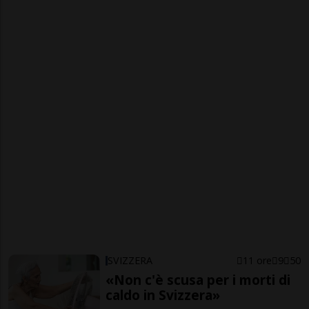
SVIZZERA
11 ore
9
50
«Non c'è scusa per i morti di
caldo in Svizzera»