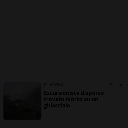
GLARONA
11 ore
Escursionista disperso
trovato morto su un
ghiacciaio