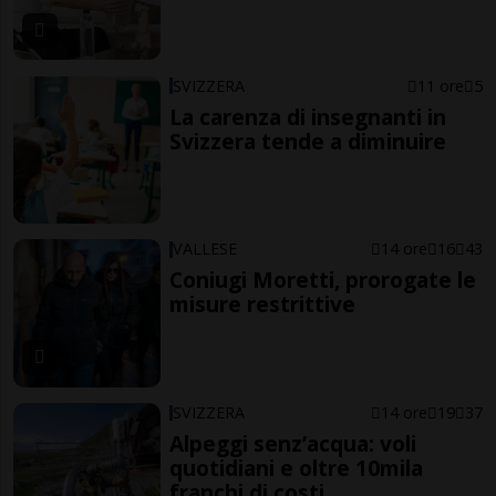
SVIZZERA
11 ore
5
La carenza di insegnanti in
Svizzera tende a diminuire
VALLESE
14 ore
16
43
Coniugi Moretti, prorogate le
misure restrittive
SVIZZERA
14 ore
19
37
Alpeggi senz’acqua: voli
quotidiani e oltre 10mila
franchi di costi