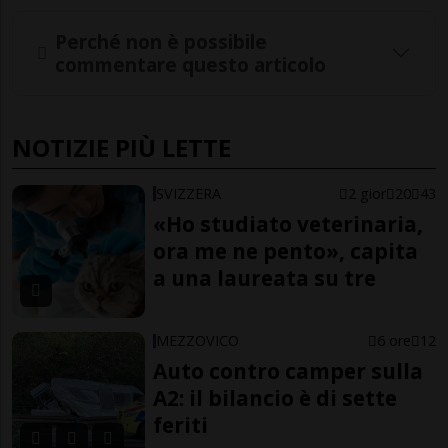
Perché non è possibile
commentare questo articolo
NOTIZIE PIÙ LETTE
SVIZZERA
2 gior
20
43
«Ho studiato veterinaria,
ora me ne pento», capita
a una laureata su tre
MEZZOVICO
6 ore
12
Auto contro camper sulla
A2: il bilancio è di sette
feriti