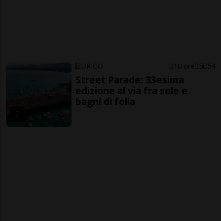
ZURIGO
10 ore
5
54
Street Parade: 33esima
edizione al via fra sole e
bagni di folla