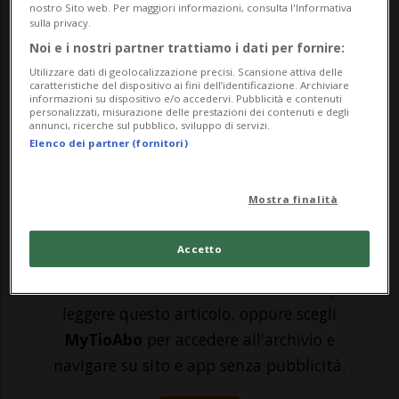
ZURIGO - Alcuni giorni fa, EB* ha ricevuto
nostro Sito web. Per maggiori informazioni, consulta l'Informativa
sulla privacy.
l'ennesima brutta notizia: suo figlio D.* ha
Noi e i nostri partner trattiamo i dati per fornire:
tentato di soffocare un coetaneo. «Non
Utilizzare dati di geolocalizzazione precisi. Scansione attiva delle
caratteristiche del dispositivo ai fini dell’identificazione. Archiviare
riesco nemmeno più a contare il numero di
informazioni su dispositivo e/o accedervi. Pubblicità e contenuti
personalizzati, misurazione delle prestazioni dei contenuti e degli
istituti dai quali è stato espulso - racconta
annunci, ricerche sul pubblico, sviluppo di servizi.
Elenco dei partner (fornitori)
la madre disper...
Mostra finalità
🔐 Sblocca il nostro archivio
esclusivo!
Accetto
Sottoscrivi un abbonamento
Archivio
per
leggere questo articolo, oppure scegli
MyTioAbo
per accedere all'archivio e
navigare su sito e app senza pubblicità.