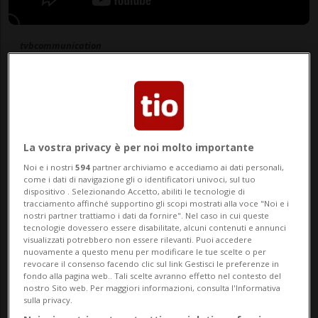
tvbcommunication
29 giu 2026 - 08:00
La vostra privacy è per noi molto importante
Noi e i nostri
594
partner archiviamo e accediamo ai dati personali,
come i dati di navigazione gli o identificatori univoci, sul tuo
dispositivo . Selezionando Accetto, abiliti le tecnologie di
tracciamento affinché supportino gli scopi mostrati alla voce "Noi e i
nostri partner trattiamo i dati da fornire". Nel caso in cui queste
tecnologie dovessero essere disabilitate, alcuni contenuti e annunci
visualizzati potrebbero non essere rilevanti. Puoi accedere
nuovamente a questo menu per modificare le tue scelte o per
revocare il consenso facendo clic sul link Gestisci le preferenze in
LUGANO - In un settore in cui i macchinari
fondo alla pagina web.. Tali scelte avranno effetto nel contesto del
nostro Sito web. Per maggiori informazioni, consulta l'Informativa
estetici sono sempre più diffusi, il
Metodo
sulla privacy.