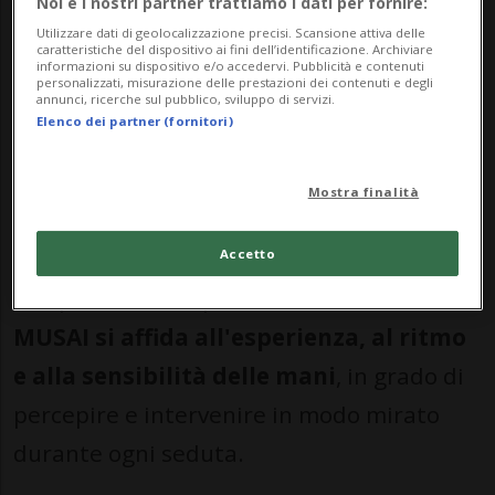
Noi e i nostri partner trattiamo i dati per fornire:
MUSAI
sceglie una strada diversa:
quella
Utilizzare dati di geolocalizzazione precisi. Scansione attiva delle
della manualità
. Alla base di questo
caratteristiche del dispositivo ai fini dell’identificazione. Archiviare
informazioni su dispositivo e/o accedervi. Pubblicità e contenuti
approccio c'è una convinzione precisa:
personalizzati, misurazione delle prestazioni dei contenuti e degli
annunci, ricerche sul pubblico, sviluppo di servizi.
ogni corpo è unico e merita un
Elenco dei partner (fornitori)
trattamento personalizzato
, capace di
Mostra finalità
adattarsi in tempo reale alle sue esigenze.
A differenza delle tecnologie che ripetono
Accetto
sempre lo stesso protocollo, il
Metodo
MUSAI si affida all'esperienza, al ritmo
e alla sensibilità delle mani
, in grado di
percepire e intervenire in modo mirato
durante ogni seduta.