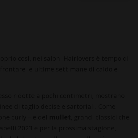
Proprio così, nei saloni Hairlovers è tempo di
ffrontare le ultime settimane di caldo e
esso ridotte a pochi centimetri, mostrano
linee di taglio decise e sartoriali. Come
one curly – e del
mullet
, grandi classici che
capelli 2023 e per la prossima stagione,