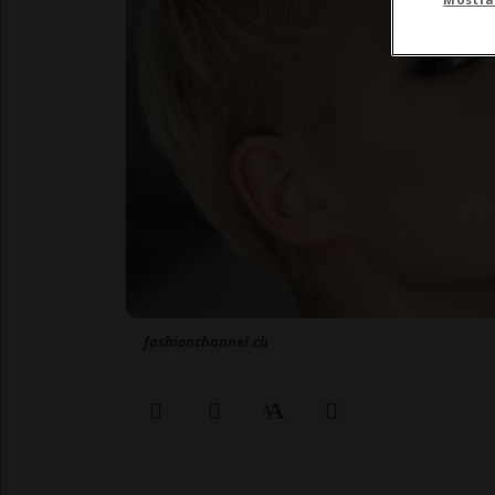
fashionchannel.ch