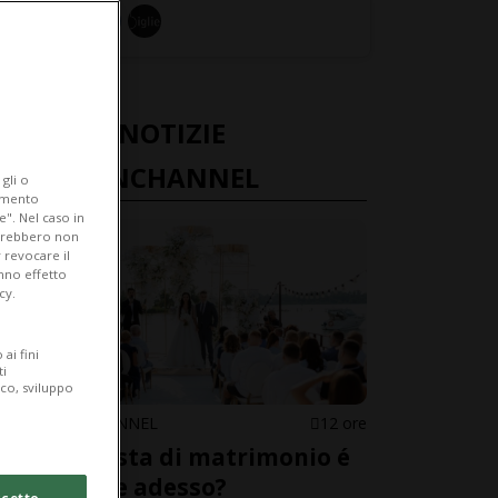
ULTIME NOTIZIE
FASHIONCHANNEL
gli o
iamento
e". Nel caso in
potrebbero non
 revocare il
anno effetto
cy.
ai fini
ti
ico, sviluppo
FASHIONCHANNEL
12 ore
La proposta di matrimonio é
arrivata e adesso?
cetto