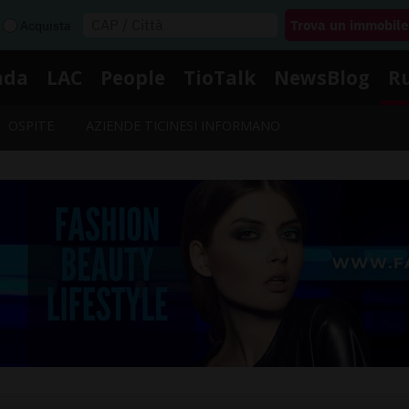
Acquista
nda
LAC
People
TioTalk
NewsBlog
R
OSPITE
AZIENDE TICINESI INFORMANO