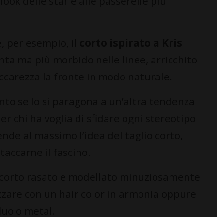
look delle star e alle passerelle più
è, per esempio, il
corto ispirato a Kris
tanta ma più morbido nelle linee, arricchito
accarezza la fronte in modo naturale.
nto se lo si paragona a un’altra tendenza
per chi ha voglia di sfidare ogni stereotipo
ende al massimo l’idea del taglio corto,
taccarne il fascino.
 un corto rasato e modellato minuziosamente
izzare con un hair color in armonia oppure
fluo o metal.