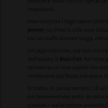
insieme a nuovi haircut ispirati ai 
importanti.
New entry tra i tagli capelli 2023 
Jenner
: un Pixie in stile Anni Ot
con un ciuffo laterale lungo, che 
Un taglio estremo, ma non così ta
dell’estate, il
Buzz Cut
. Perfetto 
attraverso un look capelli che est
rendendola più fluida ma senza in
Si tratta, in parole semplici, di
sui lineamenti del volto, da valor
creativo – dalla texture pastello, 