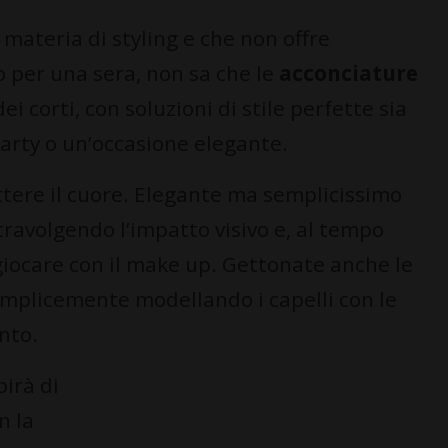
n materia di styling e che non offre
o per una sera, non sa che le
acconciature
ei corti, con soluzioni di stile perfette sia
party o un’occasione elegante.
ttere il cuore. Elegante ma semplicissimo
 stravolgendo l’impatto visivo e, al tempo
r giocare con il make up. Gettonate anche le
emplicemente modellando i capelli con le
nto.
pirà di
n la