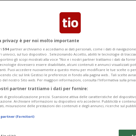
Segnalaci
a privacy è per noi molto importante
: nei saloni Hairlovers
ri
594
partner archiviamo e accediamo ai dati personali, come i dati di navigazione 
ri univoci, sul tuo dispositivo . Selezionando Accetto, abiliti le tecnologie di tracc
ultra femminili
portino gli scopi mostrati alla voce "Noi e i nostri partner trattiamo i dati da fornir
tecnologie dovessero essere disabilitate, alcuni contenuti e annunci visualizzati 
vanti. Puoi accedere nuovamente a questo menu per modificare le tue scelte o per
endo clic sul link Gestisci le preferenze in fondo alla pagina web.. Tali scelte avr
a i tagli capelli 2023 si fa spazio il
o del nostro Sito web. Per maggiori informazioni, consulta l'Informativa sulla priva
ualità e praticità.
ostri partner trattiamo i dati per fornire:
ati di geolocalizzazione precisi. Scansione attiva delle caratteristiche del dispositivo 
icazione. Archiviare informazioni su dispositivo e/o accedervi. Pubblicità e contenu
ati, misurazione delle prestazioni dei contenuti e degli annunci, ricerche sul pubbl
 partner (fornitori)
 finalità
Ac