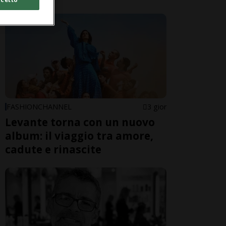
FASHIONCHANNEL
3 gior
Levante torna con un nuovo
album: il viaggio tra amore,
cadute e rinascite