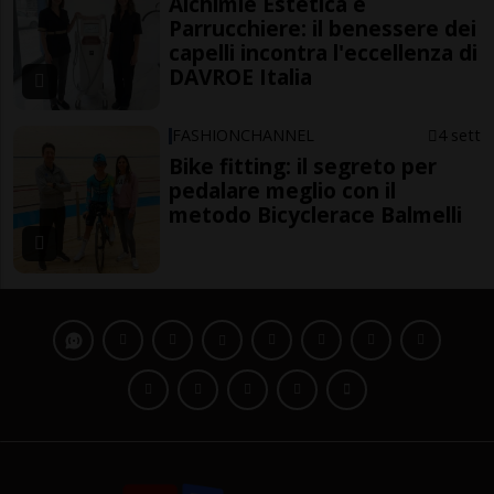
Alchimie Estetica e
Parrucchiere: il benessere dei
capelli incontra l'eccellenza di
DAVROE Italia
FASHIONCHANNEL
4 sett
Bike fitting: il segreto per
pedalare meglio con il
metodo Bicyclerace Balmelli