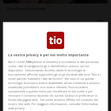
Chelodesign photography
24 giu 2022 - 08:00
La vostra privacy è per noi molto importante
Noi e i nostri
594
partner archiviamo e accediamo ai dati personali,
come i dati di navigazione gli o identificatori univoci, sul tuo
dispositivo . Selezionando Accetto, abiliti le tecnologie di
tracciamento affinché supportino gli scopi mostrati alla voce "Noi e i
nostri partner trattiamo i dati da fornire". Nel caso in cui queste
tecnologie dovessero essere disabilitate, alcuni contenuti e annunci
visualizzati potrebbero non essere rilevanti. Puoi accedere
MENDRISIO - Anche la torta, come molti
nuovamente a questo menu per modificare le tue scelte o per
revocare il consenso facendo clic sul link Gestisci le preferenze in
degli altri aspetti organizzativi di un
fondo alla pagina web.. Tali scelte avranno effetto nel contesto del
nostro Sito web. Per maggiori informazioni, consulta l'Informativa
matrimonio, va scelta con un certo
sulla privacy.