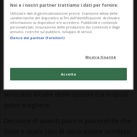
anticipo.
Noi e i nostri partner trattiamo i dati per fornire:
Utilizzare dati di geolocalizzazione precisi. Scansione attiva delle
caratteristiche del dispositivo ai fini dell’identificazione. Archiviare
Cosa bisogna tenere conto per decidere
informazioni su dispositivo e/o accedervi. Pubblicità e contenuti
personalizzati, misurazione delle prestazioni dei contenuti e degli
che tipo di torta scegliere?
annunci, ricerche sul pubblico, sviluppo di servizi.
Elenco dei partner (fornitori)
Prima di tutto pensate alla base: Pan di
Mostra finalità
Spagna, Crostata o Millefoglie? Dopodiché
decidete quale farcitura preferite: crema
Accetto
pasticcera, al cioccolato o crema chantilly
sono solo alcune delle opzioni tra le quali
poter scegliere.
Decidete di quanti piani vi piacerebbe che
fosse e quale tipo di decorazione vorreste.