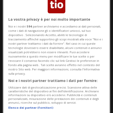
fashionchannel
La vostra privacy è per noi molto importante
Noi e i nostri
594
partner archiviamo e accediamo ai dati personali,
come i dati di navigazione gli o identificatori univoci, sul tuo
20 ago 2021 - 06:30
dispositivo . Selezionando Accetto, abiliti le tecnologie di
tracciamento affinché supportino gli scopi mostrati alla voce "Noi e i
nostri partner trattiamo i dati da fornire". Nel caso in cui queste
MORBIO INFERIORE - Chi ha scelto di
tecnologie dovessero essere disabilitate, alcuni contenuti e annunci
visualizzati potrebbero non essere rilevanti. Puoi accedere
sposarsi nel periodo estivo vorrà
nuovamente a questo menu per modificare le tue scelte o per
revocare il consenso facendo clic sul link Gestisci le preferenze in
certamente festeggiare il proprio
fondo alla pagina web.. Tali scelte avranno effetto nel contesto del
nostro Sito web. Per maggiori informazioni, consulta l'Informativa
matrimonio all'aperto, magari sotto
sulla privacy.
Noi e i nostri partner trattiamo i dati per fornire:
le stelle al chiaro di luna.
Utilizzare dati di geolocalizzazione precisi. Scansione attiva delle
caratteristiche del dispositivo ai fini dell’identificazione. Archiviare
Certamente di sera tutto è più
informazioni su dispositivo e/o accedervi. Pubblicità e contenuti
personalizzati, misurazione delle prestazioni dei contenuti e degli
annunci, ricerche sul pubblico, sviluppo di servizi.
affascinante e romantico, l'atmosfera
Elenco dei partner (fornitori)