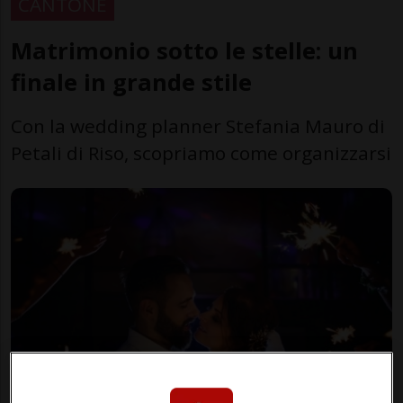
CANTONE
Matrimonio sotto le stelle: un
finale in grande stile
Con la wedding planner Stefania Mauro di
Petali di Riso, scopriamo come organizzarsi