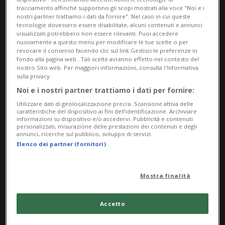
molto bizzarri, e ci sono anche coloro che
tracciamento affinché supportino gli scopi mostrati alla voce "Noi e i
nostri partner trattiamo i dati da fornire". Nel caso in cui queste
per passione girano le SPA di mezzo
tecnologie dovessero essere disabilitate, alcuni contenuti e annunci
visualizzati potrebbero non essere rilevanti. Puoi accedere
nuovamente a questo menu per modificare le tue scelte o per
mondo, e che amano dare il loro pensiero
revocare il consenso facendo clic sul link Gestisci le preferenze in
fondo alla pagina web.. Tali scelte avranno effetto nel contesto del
assegnando le fatidiche stelline.
nostro Sito web. Per maggiori informazioni, consulta l'Informativa
sulla privacy.
Noi e i nostri partner trattiamo i dati per fornire:
Paola, ha voluto raccontarci la sua
Utilizzare dati di geolocalizzazione precisi. Scansione attiva delle
esperienza in un luogo che fin dai tempi
caratteristiche del dispositivo ai fini dell’identificazione. Archiviare
informazioni su dispositivo e/o accedervi. Pubblicità e contenuti
personalizzati, misurazione delle prestazioni dei contenuti e degli
dei Romani era assai frequentato.
annunci, ricerche sul pubblico, sviluppo di servizi.
Elenco dei partner (fornitori)
Coinvolgendo anche la sua amica Sara in
un simpatico video
Mostra finalità
Paola come hai scoperto questa SPA
Accetto
proprio da noi, a Paradiso?