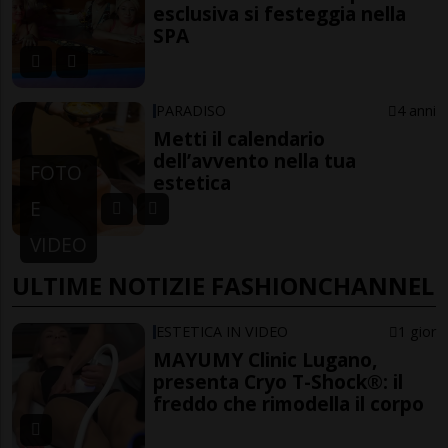
esclusiva si festeggia nella
SPA
PARADISO
4 anni
Metti il calendario
dell’avvento nella tua
FOTO
estetica
E
VIDEO
ULTIME NOTIZIE FASHIONCHANNEL
ESTETICA IN VIDEO
1 gior
MAYUMY Clinic Lugano,
presenta Cryo T-Shock®: il
freddo che rimodella il corpo