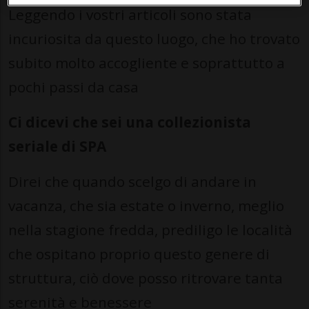
Leggendo i vostri articoli sono stata
incuriosita da questo luogo, che ho trovato
subito molto accogliente e soprattutto a
pochi passi da casa
Ci dicevi che sei una collezionista
seriale di SPA
Direi che quando scelgo di andare in
vacanza, che sia estate o inverno, meglio
nella stagione fredda, prediligo le località
che ospitano proprio questo genere di
struttura, ciò dove posso ritrovare tanta
serenità e benessere