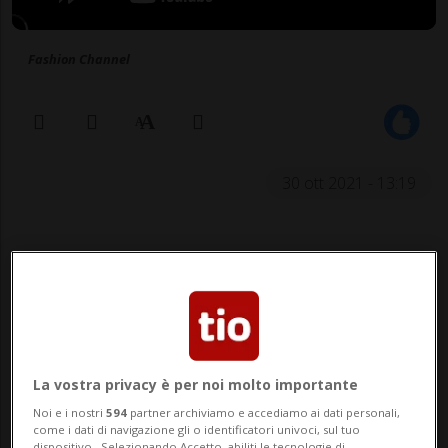
Fashion Channel
30 ott 2021 - 13:19
LUGANO/PARADISO -
La vostra privacy è per noi molto importante
Noi e i nostri
594
partner archiviamo e accediamo ai dati personali,
Esistono i collezionisti di figurine e oggetti
come i dati di navigazione gli o identificatori univoci, sul tuo
dispositivo . Selezionando Accetto, abiliti le tecnologie di