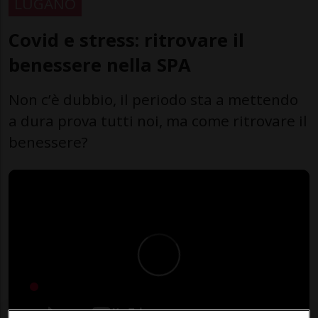
LUGANO
Covid e stress: ritrovare il
benessere nella SPA
Non c’è dubbio, il periodo sta a mettendo
a dura prova tutti noi, ma come ritrovare il
benessere?