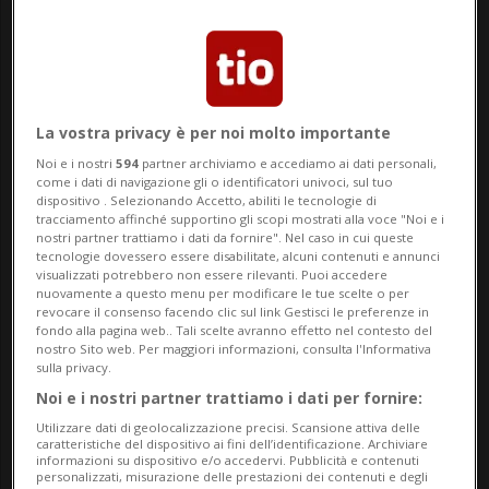
archivio
La vostra privacy è per noi molto importante
Noi e i nostri
594
partner archiviamo e accediamo ai dati personali,
come i dati di navigazione gli o identificatori univoci, sul tuo
04 feb 2021 - 06:00
Aggiornamento 09:23
dispositivo . Selezionando Accetto, abiliti le tecnologie di
tracciamento affinché supportino gli scopi mostrati alla voce "Noi e i
nostri partner trattiamo i dati da fornire". Nel caso in cui queste
tecnologie dovessero essere disabilitate, alcuni contenuti e annunci
visualizzati potrebbero non essere rilevanti. Puoi accedere
nuovamente a questo menu per modificare le tue scelte o per
revocare il consenso facendo clic sul link Gestisci le preferenze in
fondo alla pagina web.. Tali scelte avranno effetto nel contesto del
nostro Sito web. Per maggiori informazioni, consulta l'Informativa
sulla privacy.
Noi e i nostri partner trattiamo i dati per fornire:
Utilizzare dati di geolocalizzazione precisi. Scansione attiva delle
Con i buoni regalo firmati Choice
caratteristiche del dispositivo ai fini dell’identificazione. Archiviare
informazioni su dispositivo e/o accedervi. Pubblicità e contenuti
Health Wellness Spa
personalizzati, misurazione delle prestazioni dei contenuti e degli