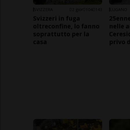
SVIZZERA
2 gior
104
143
LUGANO
Svizzeri in fuga
25enn
oltreconfine, lo fanno
nelle 
soprattutto per la
Ceresi
casa
privo d