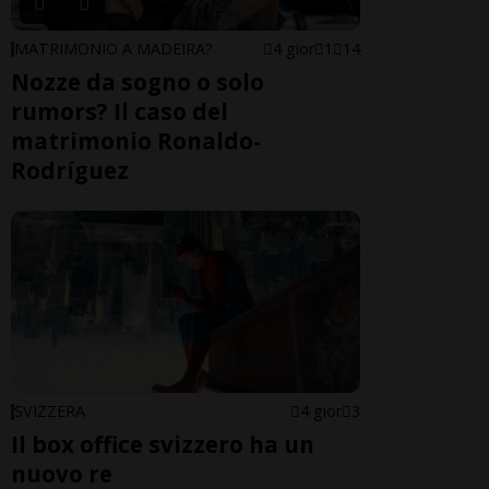
MATRIMONIO A MADEIRA?
4 gior
1
14
Nozze da sogno o solo
rumors? Il caso del
matrimonio Ronaldo-
Rodríguez
SVIZZERA
4 gior
3
Il box office svizzero ha un
nuovo re