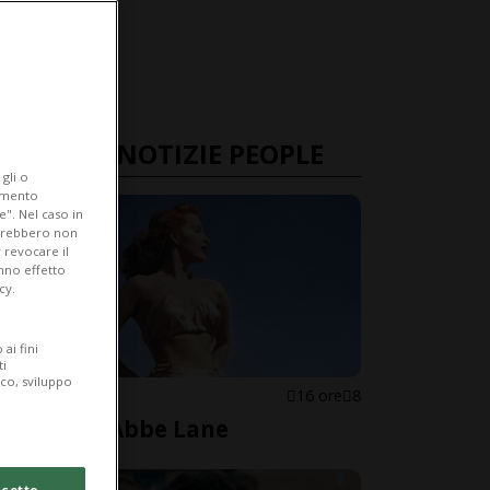
ULTIME NOTIZIE PEOPLE
gli o
iamento
e". Nel caso in
potrebbero non
 revocare il
anno effetto
cy.
ai fini
ti
ico, sviluppo
STATI UNITI
16 ore
8
È morta Abbe Lane
cetto