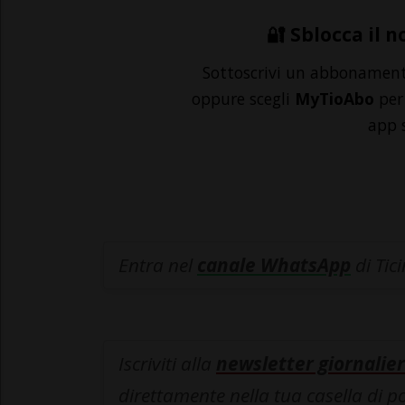
🔐 Sblocca il n
Sottoscrivi un abbonamen
oppure scegli
MyTioAbo
per 
app 
Entra nel
canale WhatsApp
di Tic
Iscriviti alla
newsletter giornalier
direttamente nella tua casella di p