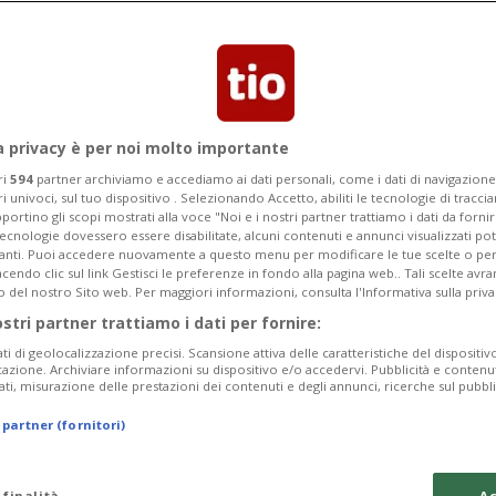
a privacy è per noi molto importante
ri
594
partner archiviamo e accediamo ai dati personali, come i dati di navigazione 
ri univoci, sul tuo dispositivo . Selezionando Accetto, abiliti le tecnologie di tracc
portino gli scopi mostrati alla voce "Noi e i nostri partner trattiamo i dati da fornir
tecnologie dovessero essere disabilitate, alcuni contenuti e annunci visualizzati 
vanti. Puoi accedere nuovamente a questo menu per modificare le tue scelte o per
endo clic sul link Gestisci le preferenze in fondo alla pagina web.. Tali scelte avr
o del nostro Sito web. Per maggiori informazioni, consulta l'Informativa sulla priva
ostri partner trattiamo i dati per fornire:
ati di geolocalizzazione precisi. Scansione attiva delle caratteristiche del dispositivo 
icazione. Archiviare informazioni su dispositivo e/o accedervi. Pubblicità e contenu
ati, misurazione delle prestazioni dei contenuti e degli annunci, ricerche sul pubbl
 partner (fornitori)
 finalità
Ac