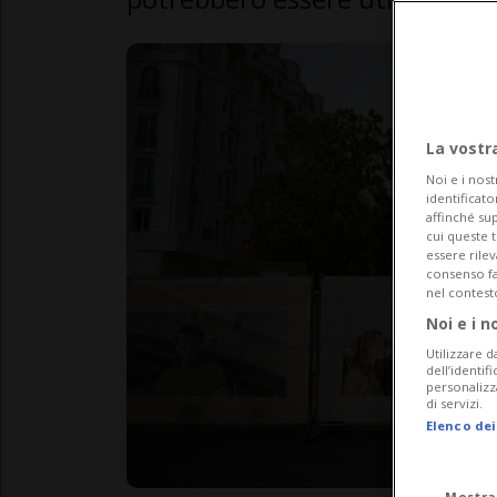
La vostr
Noi e i nost
identificato
affinché sup
cui queste 
essere rile
consenso fac
nel contest
Noi e i n
Utilizzare d
dell’identif
personalizz
di servizi.
Elenco dei
Mostra