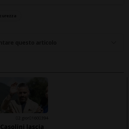
icurezza
tare questo articolo
E
2 gior
160
394
Casolini lascia