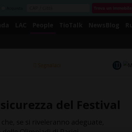
Acquista
nda
LAC
People
TioTalk
NewsBlog
R
Segnalaci
 sicurezza del Festival
 che, se si riveleranno adeguate,
 delle Olimpiadi di Parigi