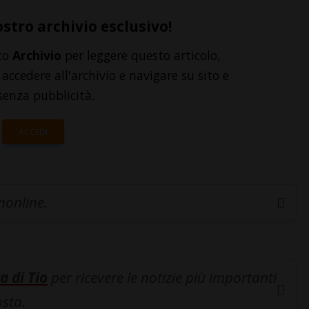
ostro archivio esclusivo!
to
Archivio
per leggere questo articolo,
accedere all'archivio e navigare su sito e
senza pubblicità.
ACCEDI
inonline.
a di Tio
per ricevere le notizie più importanti
osta.