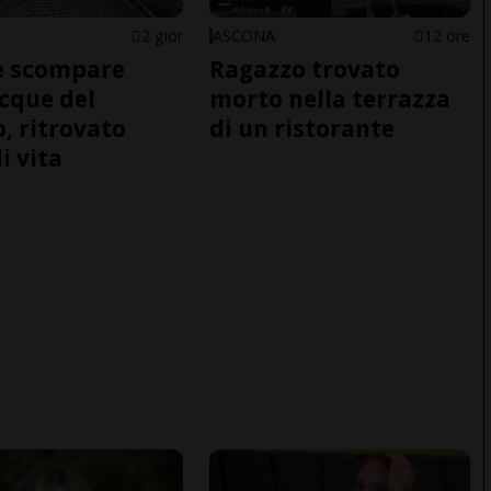
2 gior
ASCONA
12 ore
e scompare
Ragazzo trovato
acque del
morto nella terrazza
o, ritrovato
di un ristorante
i vita