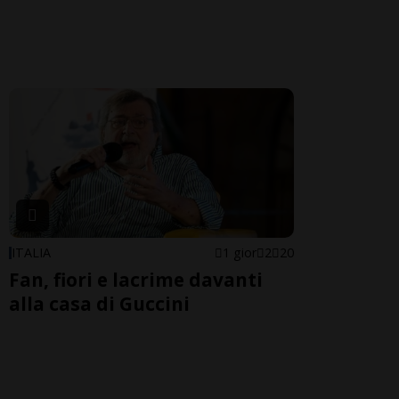
ITALIA
1 gior
2
20
Fan, fiori e lacrime davanti
alla casa di Guccini