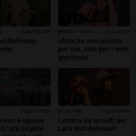
NO
2 gior
68
290
ARBEDO-CASTIONE
1 gior
24
157
ut-Behrami
«Non ho mai pianto
asta
per me, solo per i miei
genitori»
2 gior
15
32
SCI ALPINO
1 gior
24
97
do non è uguale
Lettera da brividi per
ti: più colpite
Lara Gut-Behrami