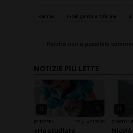
cannes
intelligenza artificiale
s
Perché non è possibile commen
NOTIZIE PIÙ LETTE
SVIZZERA
1 gior
10
40
CANTON
«Ho studiato
Nicolò 