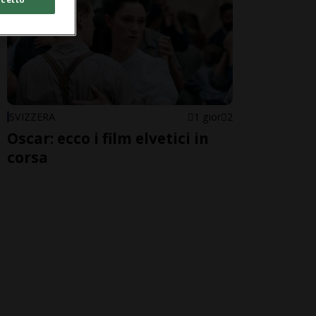
SVIZZERA
1 gior
2
Oscar: ecco i film elvetici in
corsa