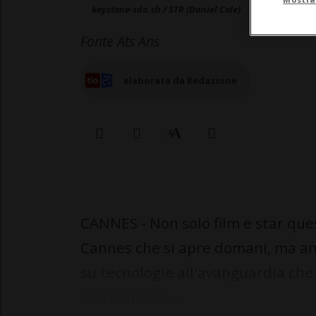
keystone-sda.ch / STR (Daniel Cole)
Fonte Ats Ans
elaborata da Redazione
CANNES - Non solo film e star ques
Cannes che si apre domani, ma anc
su tecnologie all'avanguardia che ut
verranno tes...