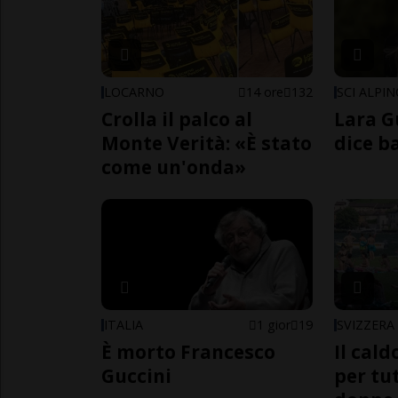
LOCARNO
14 ore
132
SCI ALPI
Crolla il palco al
Lara G
Monte Verità: «È stato
dice b
come un'onda»
ITALIA
1 gior
19
SVIZZERA
È morto Francesco
Il cal
Guccini
per tut