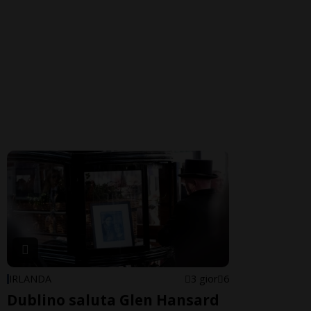
IRLANDA
3 gior
6
Dublino saluta Glen Hansard