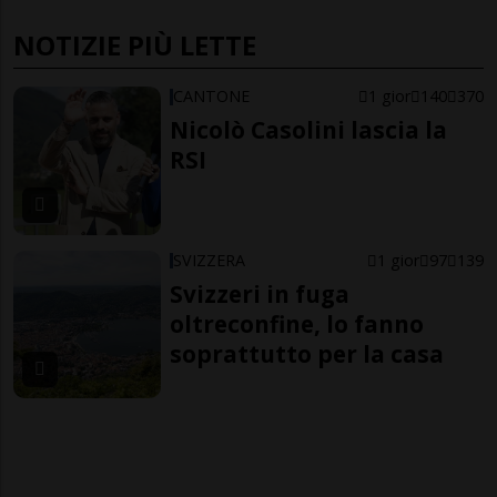
NOTIZIE PIÙ LETTE
CANTONE
1 gior
140
370
Nicolò Casolini lascia la
RSI
SVIZZERA
1 gior
97
139
Svizzeri in fuga
oltreconfine, lo fanno
soprattutto per la casa