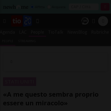
Affitta
Acquista
Agenda
LAC
People
TioTalk
NewsBlog
Rubriche
PEOPLE
STREAMING
STATI UNITI
«A me questo sembra proprio
essere un miracolo»