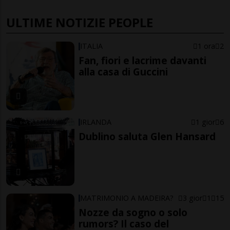
ULTIME NOTIZIE PEOPLE
ITALIA
1 ora
2
Fan, fiori e lacrime davanti
alla casa di Guccini
IRLANDA
1 gior
6
Dublino saluta Glen Hansard
MATRIMONIO A MADEIRA?
3 gior
1
15
Nozze da sogno o solo
rumors? Il caso del