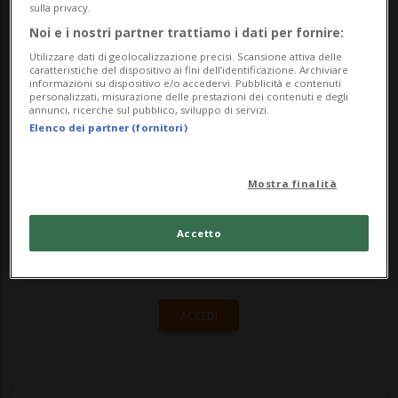
suo podcast "Let's Be Clear" l'attrice ha
sulla privacy.
infatti rivelato che «dopo il sesto, settimo
Noi e i nostri partner trattiamo i dati per fornire:
Utilizzare dati di geolocalizzazione precisi. Scansione attiva delle
trattamento (di cura sperimentale, n...
caratteristiche del dispositivo ai fini dell’identificazione. Archiviare
informazioni su dispositivo e/o accedervi. Pubblicità e contenuti
personalizzati, misurazione delle prestazioni dei contenuti e degli
annunci, ricerche sul pubblico, sviluppo di servizi.
🔐 Sblocca il nostro archivio
Elenco dei partner (fornitori)
esclusivo!
Mostra finalità
Sottoscrivi un abbonamento
Archivio
per
leggere questo articolo, oppure scegli
Accetto
MyTioAbo
per accedere all'archivio e
navigare su sito e app senza pubblicità.
ACCEDI