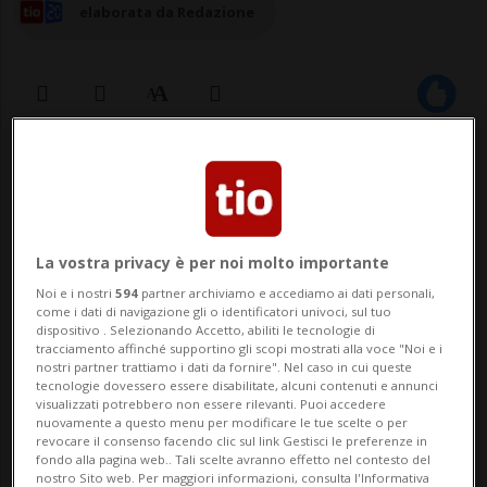
elaborata da Redazione
30 gen 2024 - 17:10
Aggiornamento 18:16
La vostra privacy è per noi molto importante
Noi e i nostri
594
partner archiviamo e accediamo ai dati personali,
come i dati di navigazione gli o identificatori univoci, sul tuo
dispositivo . Selezionando Accetto, abiliti le tecnologie di
tracciamento affinché supportino gli scopi mostrati alla voce "Noi e i
nostri partner trattiamo i dati da fornire". Nel caso in cui queste
LOS ANGELES - Buone notizie per Shannen
tecnologie dovessero essere disabilitate, alcuni contenuti e annunci
visualizzati potrebbero non essere rilevanti. Puoi accedere
Doherty, la Brenda Walsh di "Beverly Hills
nuovamente a questo menu per modificare le tue scelte o per
revocare il consenso facendo clic sul link Gestisci le preferenze in
90210".Durante l'episodio (28 gennaio) del
fondo alla pagina web.. Tali scelte avranno effetto nel contesto del
nostro Sito web. Per maggiori informazioni, consulta l'Informativa