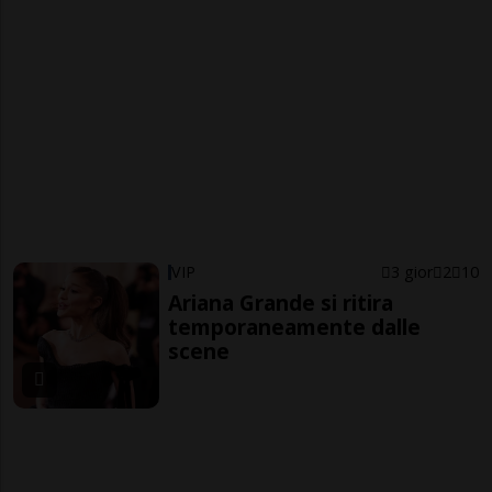
VIP
3 gior
2
10
Ariana Grande si ritira
temporaneamente dalle
scene