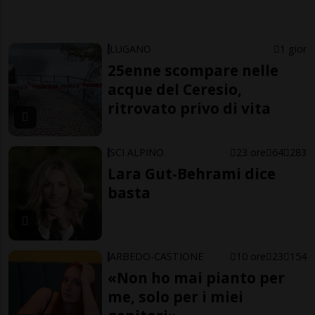
LUGANO
1 gior
25enne scompare nelle
acque del Ceresio,
ritrovato privo di vita
SCI ALPINO
23 ore
64
283
Lara Gut-Behrami dice
basta
ARBEDO-CASTIONE
10 ore
23
154
«Non ho mai pianto per
me, solo per i miei