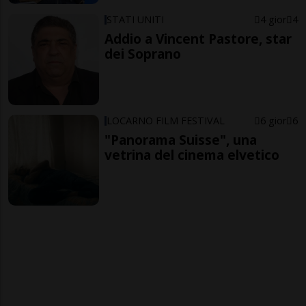
STATI UNITI
4 gior
4
Addio a Vincent Pastore, star
dei Soprano
LOCARNO FILM FESTIVAL
6 gior
6
"Panorama Suisse", una
vetrina del cinema elvetico