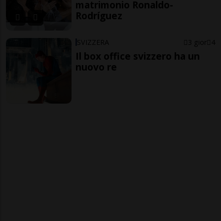
matrimonio Ronaldo-
Rodríguez
SVIZZERA
3 gior
4
Il box office svizzero ha un
nuovo re