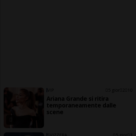
VIP
5 gior
2
10
Ariana Grande si ritira
temporaneamente dalle
scene
SVIZZERA
5 gior
3