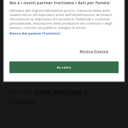
🔐 Sblocca il nostro archivio
Noi e i nostri partner trattiamo i dati per fornire:
esclusivo!
Utilizzare dati di geolocalizzazione precisi. Scansione attiva delle
caratteristiche del dispositivo ai fini dell’identificazione. Archiviare
informazioni su dispositivo e/o accedervi. Pubblicità e contenuti
Sottoscrivi un abbonamento
Archivio
per
personalizzati, misurazione delle prestazioni dei contenuti e degli
annunci, ricerche sul pubblico, sviluppo di servizi.
leggere questo articolo, oppure scegli
Elenco dei partner (fornitori)
MyTioAbo
per accedere all'archivio e
navigare su sito e app senza pubblicità.
Mostra finalità
ACCEDI
Accetto
Entra nel
canale WhatsApp
di
Ticinonline.