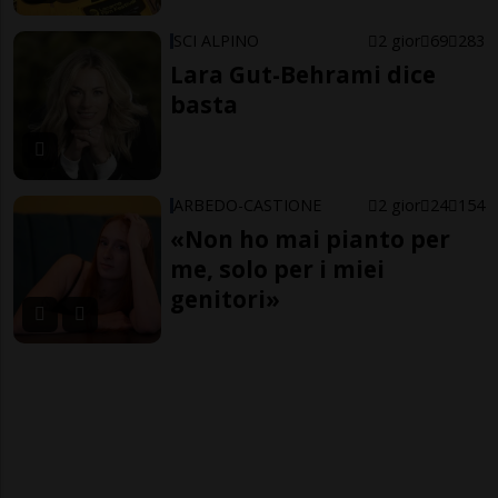
SCI ALPINO
2 gior
69
283
Lara Gut-Behrami dice
basta
ARBEDO-CASTIONE
2 gior
24
154
«Non ho mai pianto per
me, solo per i miei
genitori»