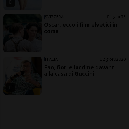
SVIZZERA
1 gior
3
Oscar: ecco i film elvetici in
corsa
ITALIA
2 gior
2
20
Fan, fiori e lacrime davanti
alla casa di Guccini