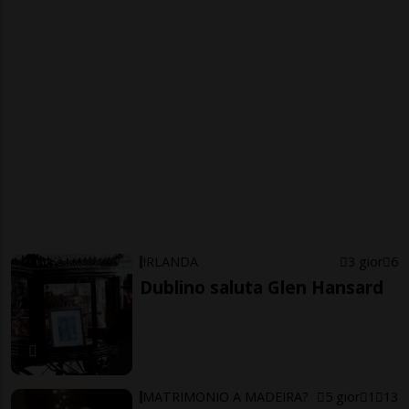
IRLANDA
3 gior
6
Dublino saluta Glen Hansard
MATRIMONIO A MADEIRA?
5 gior
1
13