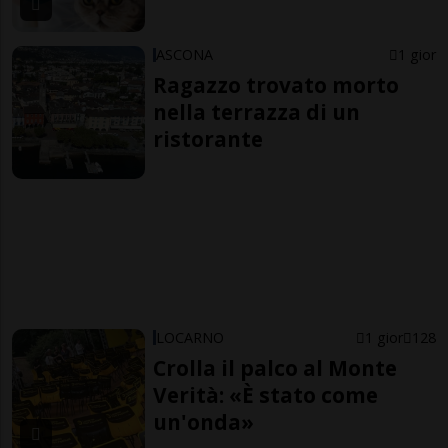
ASCONA
1 gior
Ragazzo trovato morto
nella terrazza di un
ristorante
LOCARNO
1 gior
128
Crolla il palco al Monte
Verità: «È stato come
un'onda»