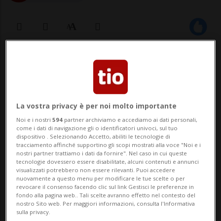
07 mar 2023 - 06:30
MILANO - Il termometro virtuale che
misura la (presunta) crisi dei Ferragnez
La vostra privacy è per noi molto importante
segna oggi temperature miti. Il
Noi e i nostri
594
partner archiviamo e accediamo ai dati personali,
come i dati di navigazione gli o identificatori univoci, sul tuo
settimanale Novella 2000 ha infatti
dispositivo . Selezionando Accetto, abiliti le tecnologie di
tracciamento affinché supportino gli scopi mostrati alla voce "Noi e i
svelato che Chiara Ferragni e Fedez hanno
nostri partner trattiamo i dati da fornire". Nel caso in cui queste
tecnologie dovessero essere disabilitate, alcuni contenuti e annunci
visualizzati potrebbero non essere rilevanti. Puoi accedere
trascorso un felice week end in
nuovamente a questo menu per modificare le tue scelte o per
revocare il consenso facendo clic sul link Gestisci le preferenze in
agriturismo insieme ai figli: i...
fondo alla pagina web.. Tali scelte avranno effetto nel contesto del
nostro Sito web. Per maggiori informazioni, consulta l'Informativa
sulla privacy.