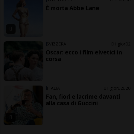
È morta Abbe Lane
SVIZZERA
1 gior
2
Oscar: ecco i film elvetici in
corsa
ITALIA
1 gior
2
20
Fan, fiori e lacrime davanti
alla casa di Guccini