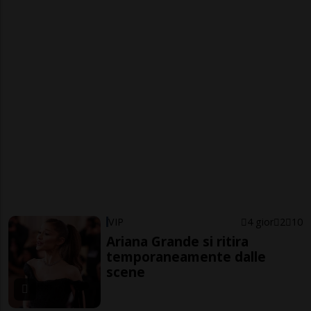
VIP
4 gior
2
10
Ariana Grande si ritira
temporaneamente dalle
scene