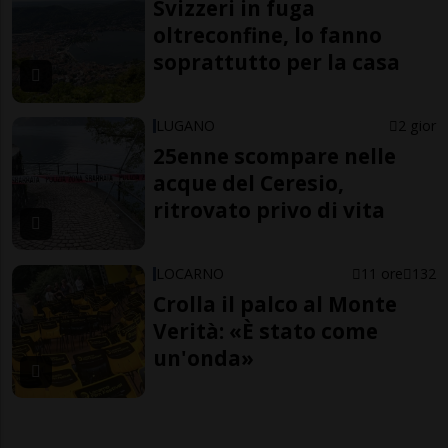
Svizzeri in fuga
oltreconfine, lo fanno
soprattutto per la casa
LUGANO
2 gior
25enne scompare nelle
acque del Ceresio,
ritrovato privo di vita
LOCARNO
11 ore
132
Crolla il palco al Monte
Verità: «È stato come
un'onda»