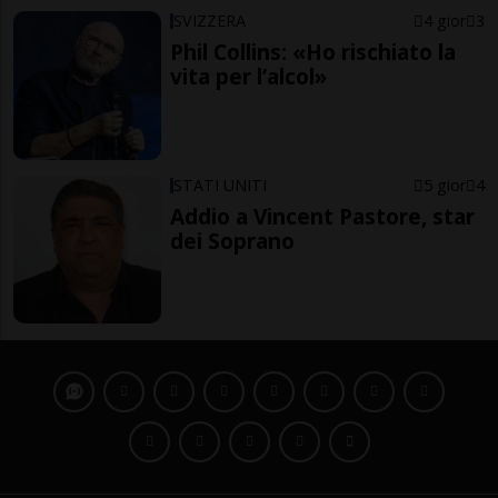
SVIZZERA
4 gior
3
Phil Collins: «Ho rischiato la
vita per l’alcol»
STATI UNITI
5 gior
4
Addio a Vincent Pastore, star
dei Soprano