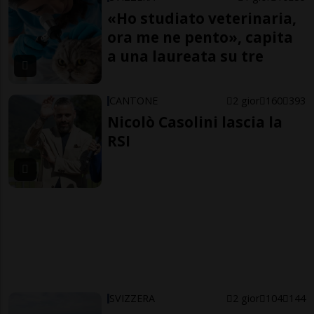
«Ho studiato veterinaria,
ora me ne pento», capita
a una laureata su tre
CANTONE
2 gior
160
393
Nicolò Casolini lascia la
RSI
SVIZZERA
2 gior
104
144