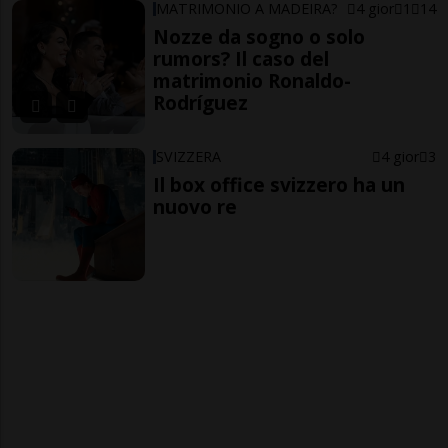
MATRIMONIO A MADEIRA?
4 gior
1
14
Nozze da sogno o solo
rumors? Il caso del
matrimonio Ronaldo-
Rodríguez
SVIZZERA
4 gior
3
Il box office svizzero ha un
nuovo re