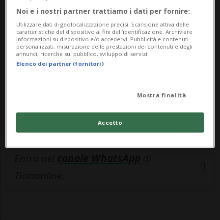
🔐 Sblocca il nostro archivio
Noi e i nostri partner trattiamo i dati per fornire:
esclusivo!
Utilizzare dati di geolocalizzazione precisi. Scansione attiva delle
caratteristiche del dispositivo ai fini dell’identificazione. Archiviare
Sottoscrivi un abbonamento
Archivio
per
informazioni su dispositivo e/o accedervi. Pubblicità e contenuti
personalizzati, misurazione delle prestazioni dei contenuti e degli
leggere questo articolo, oppure scegli
annunci, ricerche sul pubblico, sviluppo di servizi.
Elenco dei partner (fornitori)
MyTioAbo
per accedere all'archivio e
navigare su sito e app senza pubblicità.
Mostra finalità
ACCEDI
Accetto
Entra nel
canale WhatsApp
di
Ticinonline.