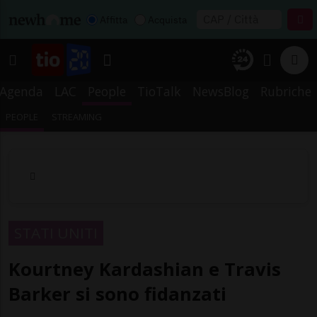
Affitta
Acquista
Agenda
LAC
People
TioTalk
NewsBlog
Rubriche
PEOPLE
STREAMING
STATI UNITI
Kourtney Kardashian e Travis
Barker si sono fidanzati