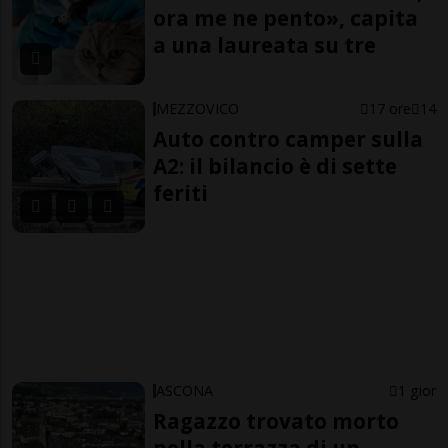
ora me ne pento», capita
a una laureata su tre
MEZZOVICO
17 ore
14
Auto contro camper sulla
A2: il bilancio è di sette
feriti
ASCONA
1 gior
Ragazzo trovato morto