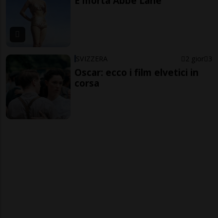
È morta Abbe Lane
SVIZZERA
2 gior
3
Oscar: ecco i film elvetici in
corsa