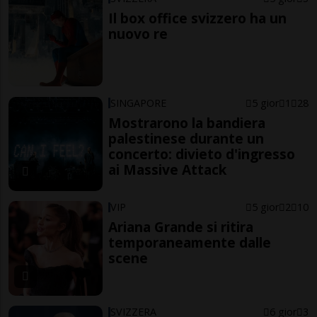
Il box office svizzero ha un
nuovo re
SINGAPORE
5 gior
1
28
Mostrarono la bandiera
palestinese durante un
concerto: divieto d'ingresso
ai Massive Attack
VIP
5 gior
2
10
Ariana Grande si ritira
temporaneamente dalle
scene
SVIZZERA
6 gior
3