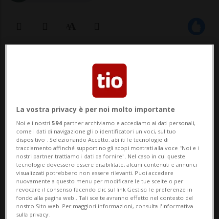
18 ott 2021 - 19:00
LOS ANGELES - Sono stati probabilmente
la coppia più amata dei tabloid americani
La vostra privacy è per noi molto importante
dell'ultimo anno. La più grande delle
Noi e i nostri
594
partner archiviamo e accediamo ai dati personali,
come i dati di navigazione gli o identificatori univoci, sul tuo
Kardashian, Kourtney, e il tatuatissimo
dispositivo . Selezionando Accetto, abiliti le tecnologie di
tracciamento affinché supportino gli scopi mostrati alla voce "Noi e i
batterista dei Blink-182 Travis Barker. Fra i
nostri partner trattiamo i dati da fornire". Nel caso in cui queste
tecnologie dovessero essere disabilitate, alcuni contenuti e annunci
due l'amore continua a rockeggi...
visualizzati potrebbero non essere rilevanti. Puoi accedere
nuovamente a questo menu per modificare le tue scelte o per
revocare il consenso facendo clic sul link Gestisci le preferenze in
fondo alla pagina web.. Tali scelte avranno effetto nel contesto del
🔐 Sblocca il nostro archivio
nostro Sito web. Per maggiori informazioni, consulta l'Informativa
sulla privacy.