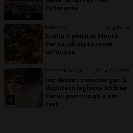
nella terrazza di un
ristorante
LOCARNO
1 gior
132
Crolla il palco al Monte
Verità: «È stato come
un'onda»
MEZZOVICO-VIRA
20 ore
113
252
Incidente in scooter per il
deputato leghista Andrea
Censi: positivo all’alcol
test