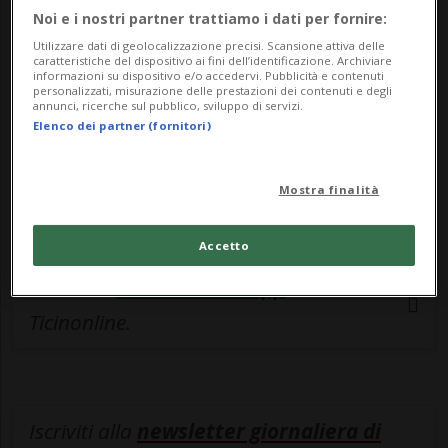
esclusivo!
Noi e i nostri partner trattiamo i dati per fornire:
Sottoscrivi un abbonamento
Archivio
per
Utilizzare dati di geolocalizzazione precisi. Scansione attiva delle
caratteristiche del dispositivo ai fini dell’identificazione. Archiviare
leggere questo articolo, oppure scegli
informazioni su dispositivo e/o accedervi. Pubblicità e contenuti
personalizzati, misurazione delle prestazioni dei contenuti e degli
MyTioAbo
per accedere all'archivio e
annunci, ricerche sul pubblico, sviluppo di servizi.
Elenco dei partner (fornitori)
navigare su sito e app senza pubblicità.
ACCEDI
Mostra finalità
Accetto
Entra nel
canale WhatsApp
di
Ticinonline.
Iscriviti alla
newsletter giornaliera di