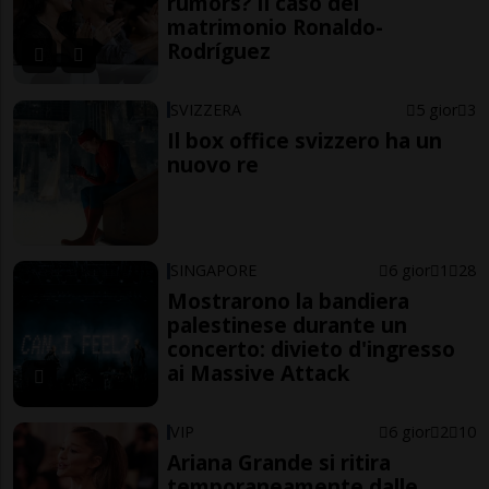
rumors? Il caso del
matrimonio Ronaldo-
Rodríguez
SVIZZERA
5 gior
3
Il box office svizzero ha un
nuovo re
SINGAPORE
6 gior
1
28
Mostrarono la bandiera
palestinese durante un
concerto: divieto d'ingresso
ai Massive Attack
VIP
6 gior
2
10
Ariana Grande si ritira
temporaneamente dalle