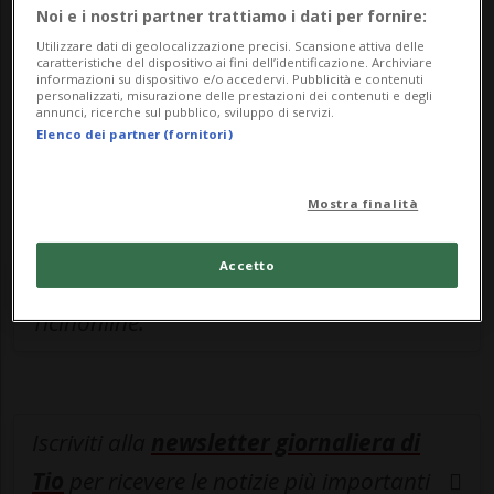
Sottoscrivi un abbonamento
Archivio
per
Noi e i nostri partner trattiamo i dati per fornire:
leggere questo articolo, oppure scegli
Utilizzare dati di geolocalizzazione precisi. Scansione attiva delle
caratteristiche del dispositivo ai fini dell’identificazione. Archiviare
MyTioAbo
per accedere all'archivio e
informazioni su dispositivo e/o accedervi. Pubblicità e contenuti
personalizzati, misurazione delle prestazioni dei contenuti e degli
navigare su sito e app senza pubblicità.
annunci, ricerche sul pubblico, sviluppo di servizi.
Elenco dei partner (fornitori)
ACCEDI
Mostra finalità
Accetto
Entra nel
canale WhatsApp
di
Ticinonline.
Iscriviti alla
newsletter giornaliera di
Tio
per ricevere le notizie più importanti