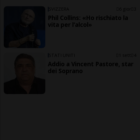
SVIZZERA
6 gior
3
Phil Collins: «Ho rischiato la
vita per l’alcol»
STATI UNITI
1 sett
4
Addio a Vincent Pastore, star
dei Soprano