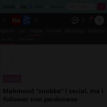
Affitta
Acquista
1
Agenda
LAC
People
TioTalk
NewsBlog
Rubriche
PEOPLE
STREAMING
ITALIA
Mahmood “snobba” i social, ma i
follower non perdonano