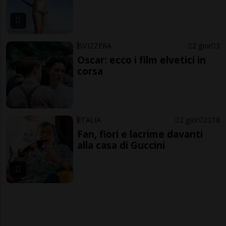
SVIZZERA
2 gior
3
Oscar: ecco i film elvetici in
corsa
ITALIA
2 gior
2
18
Fan, fiori e lacrime davanti
alla casa di Guccini