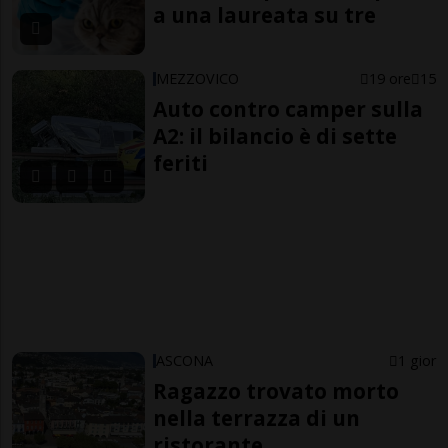
a una laureata su tre
MEZZOVICO
19 ore
15
Auto contro camper sulla
A2: il bilancio è di sette
feriti
ASCONA
1 gior
Ragazzo trovato morto
nella terrazza di un
ristorante