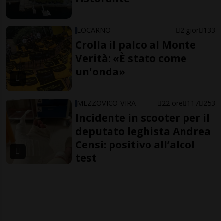
LOCARNO
2 gior
133
Crolla il palco al Monte
Verità: «È stato come
un'onda»
MEZZOVICO-VIRA
22 ore
117
253
Incidente in scooter per il
deputato leghista Andrea
Censi: positivo all’alcol
test