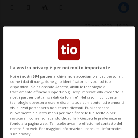
25 ago 2020 - 19:00
MILANO - La sua popolarità è in continua
crescita e le sue ultime canzoni si sono
trasformate in hit, tuttavia non sono tutte
La vostra privacy è per noi molto importante
rose e fiori per Mahmood. Il cantante
Noi e i nostri
594
partner archiviamo e accediamo ai dati personali,
come i dati di navigazione gli o identificatori univoci, sul tuo
vincitore di Sanremo 2019 è finito infatti al
dispositivo . Selezionando Accetto, abiliti le tecnologie di
tracciamento affinché supportino gli scopi mostrati alla voce "Noi e i
centro di una polem...
nostri partner trattiamo i dati da fornire". Nel caso in cui queste
tecnologie dovessero essere disabilitate, alcuni contenuti e annunci
visualizzati potrebbero non essere rilevanti. Puoi accedere
nuovamente a questo menu per modificare le tue scelte o per
🔐 Sblocca il nostro archivio
revocare il consenso facendo clic sul link Gestisci le preferenze in
fondo alla pagina web.. Tali scelte avranno effetto nel contesto del
esclusivo!
nostro Sito web. Per maggiori informazioni, consulta l'Informativa
sulla privacy.