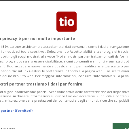
Segnalaci
a privacy è per noi molto importante
ri
594
partner archiviamo e accediamo ai dati personali, come i dati di navigazione 
ri univoci, sul tuo dispositivo . Selezionando Accetto, abiliti le tecnologie di tracc
giata attraverso
portino gli scopi mostrati alla voce "Noi e i nostri partner trattiamo i dati da fornir
tecnologie dovessero essere disabilitate, alcuni contenuti e annunci visualizzati 
vanti. Puoi accedere nuovamente a questo menu per modificare le tue scelte o per
endo clic sul link Gestisci le preferenze in fondo alla pagina web.. Tali scelte avr
o del nostro Sito web. Per maggiori informazioni, consulta l'Informativa sulla priva
ostri partner trattiamo i dati per fornire:
trimonio culturale e naturale della
ati di geolocalizzazione precisi. Scansione attiva delle caratteristiche del dispositivo 
icazione. Archiviare informazioni su dispositivo e/o accedervi. Pubblicità e contenu
e)
ati, misurazione delle prestazioni dei contenuti e degli annunci, ricerche sul pubbl
 partner (fornitori)
 finalità
Ac