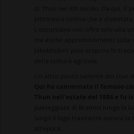
di Thun nel XIX secolo. Da qui, il
pittoresca collina che è diventat
L'escursione non offre solo una vis
ma anche approfondimenti sulla st
Jakobhübeli puoi scoprire le tracc
della cultura agricola.
Un altro punto saliente del tour de
Qui ha camminato il famoso co
Thun nell'estate del 1886 e fu i
passeggiate di Brahms lungo la ba
lungo il lago trasmette ancora la 
all'epoca.