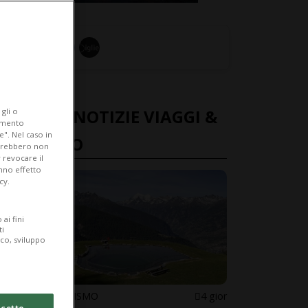
ULTIME NOTIZIE VIAGGI &
gli o
iamento
e". Nel caso in
TURISMO
potrebbero non
 revocare il
anno effetto
cy.
ai fini
ti
ico, sviluppo
VIAGGI & TURISMO
4 gior
cetto