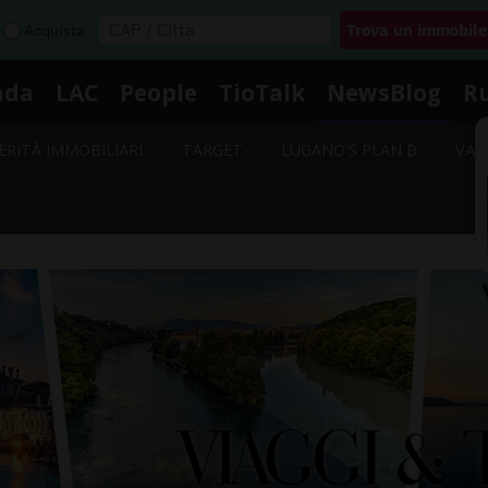
Acquista
nda
LAC
People
TioTalk
NewsBlog
R
ERITÀ IMMOBILIARI
TARGET
LUGANO'S PLAN ₿
VAL