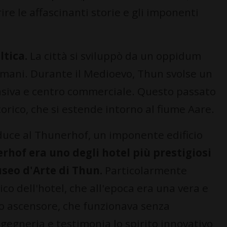
ire le affascinanti storie e gli imponenti
ltica.
La città si sviluppò da un oppidum
Romani. Durante il Medioevo, Thun svolse un
nsiva e centro commerciale. Questo passato
torico, che si estende intorno al fiume Aare.
nduce al Thunerhof, un imponente edificio
rhof era uno degli hotel più prestigiosi
useo d'Arte di Thun.
Particolarmente
ico dell'hotel, che all'epoca era una vera e
to ascensore, che funzionava senza
ingegneria e testimonia lo spirito innovativo