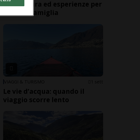
Giw: natura ed esperienze per
tutta la famiglia
VIAGGI & TURISMO
1 sett
Le vie d’acqua: quando il
viaggio scorre lento