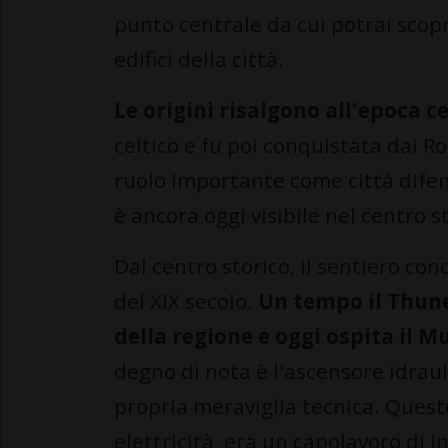
punto centrale da cui potrai scopr
edifici della città.
Le origini risalgono all'epoca ce
celtico e fu poi conquistata dai 
ruolo importante come città dife
è ancora oggi visibile nel centro s
Dal centro storico, il sentiero co
del XIX secolo.
Un tempo il Thune
della regione e oggi ospita il M
degno di nota è l'ascensore idraul
propria meraviglia tecnica. Ques
elettricità, era un capolavoro di 