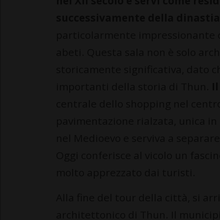
nel XII secolo e servì come resi
successivamente della dinastia
particolarmente impressionante c
abeti. Questa sala non è solo ar
storicamente significativa, dato c
importanti della storia di Thun.
I
centrale dello shopping nel centro
pavimentazione rialzata, unica in
nel Medioevo e serviva a separare i
Oggi conferisce al vicolo un fasci
molto apprezzato dai turisti.
Alla fine del tour della città, si ar
architettonico di Thun. Il municip