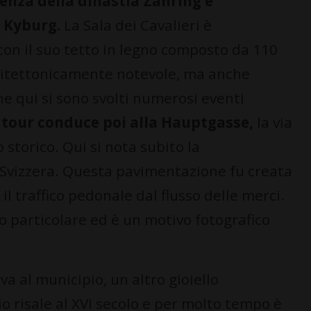
denza della dinastia Zähring e
 Kyburg.
La Sala dei Cavalieri è
on il suo tetto in legno composto da 110
chitettonicamente notevole, ma anche
he qui si sono svolti numerosi eventi
l tour conduce poi alla Hauptgasse,
la via
 storico. Qui si nota subito la
 Svizzera. Questa pavimentazione fu creata
l traffico pedonale dal flusso delle merci.
no particolare ed è un motivo fotografico
riva al municipio, un altro gioiello
io risale al XVI secolo e per molto tempo è