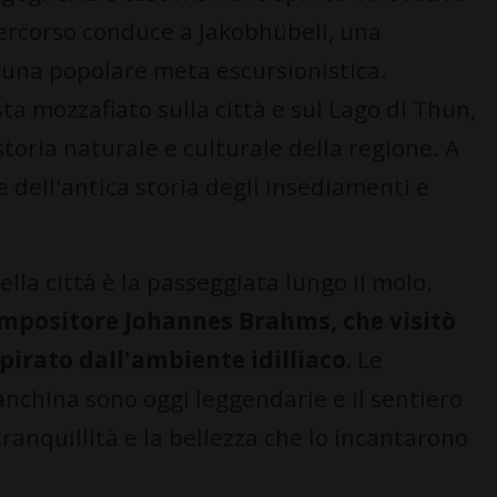
 percorso conduce a Jakobhübeli, una
a una popolare meta escursionistica.
ta mozzafiato sulla città e sul Lago di Thun,
oria naturale e culturale della regione. A
e dell'antica storia degli insediamenti e
lla città è la passeggiata lungo il molo.
mpositore Johannes Brahms, che visitò
spirato dall'ambiente idilliaco.
Le
nchina sono oggi leggendarie e il sentiero
tranquillità e la bellezza che lo incantarono