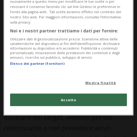
nuovamente a questo menu per modificare le tue scelte o per
revocare il consenso facendo clic sul link Gestisci le preferenze in
compatti: nessuna stretta monetaria
fondo alla pagina web.. Tali scelte avranno effetto nel contesto del
nostro Sito web. Per maggiori informazioni, consulta l'Informativa
all’orizzonte. Kevin Gismondi, esperto
sulla privacy.
della Banca cantonale di Zurigo (ZKB), è
Noi e i nostri partner trattiamo i dati per fornire:
Utilizzare dati di geolocalizzazione precisi. Scansione attiva delle
netto: «Continuiamo a ritenere che il tasso
caratteristiche del dispositivo ai fini dell’identificazione. Archiviare
informazioni su dispositivo e/o accedervi. Pubblicità e contenuti
guida della BNS rimarrà all’attuale livello
personalizzati, misurazione delle prestazioni dei contenuti e degli
annunci, ricerche sul pubblico, sviluppo di servizi.
dello 0% almeno sino alla fine del 2026».
Elenco dei partner (fornitori)
Anche uno scenario di rincaro energetico
Mostra finalità
più persistente non dovrebbe stravolgere
le previsioni: Alexis Körber di BAK
Accetto
Economics esclude un superamento
duraturo del target, «motivo per cui
continuiamo a non prevedere alcun