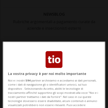
NEWSBLOG
Rubriche argomentali a pagamento curate da
aziende e inserzionisti esterni
Un consenso senza incrinature: tassi
fermi fino a fine 2026
L’appuntamento del 18 giugno con la
Banca Nazionale Svizzera è già scritto,
La vostra privacy è per noi molto importante
Noi e i nostri
594
partner archiviamo e accediamo ai dati personali,
almeno nei pronostici. Con l’inflazione
come i dati di navigazione gli o identificatori univoci, sul tuo
dispositivo . Selezionando Accetto, abiliti le tecnologie di
svizzera stabilizzata allo 0,6% a maggio —
tracciamento affinché supportino gli scopi mostrati alla voce "Noi e i
nostri partner trattiamo i dati da fornire". Nel caso in cui queste
dato confermato dall’Ufficio federale di
tecnologie dovessero essere disabilitate, alcuni contenuti e annunci
visualizzati potrebbero non essere rilevanti. Puoi accedere
statistica — gli analisti sono insolitamente