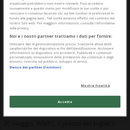
visualizzati potrebbero non essere rilevanti. Puoi accedere
nuovamente a questo menu per modificare le tue scelte o per
revocare il consenso facendo clic sul link Gestisci le preferenze in
fondo alla pagina web.. Tali scelte avranno effetto nel contesto del
nostro Sito web. Per maggiori informazioni, consulta l'Informativa
sulla privacy.
NEWSBLOG
Noi e i nostri partner trattiamo i dati per fornire:
Utilizzare dati di geolocalizzazione precisi. Scansione attiva delle
Rubriche argomentali a pagamento curate da
caratteristiche del dispositivo ai fini dell’identificazione. Archiviare
aziende e inserzionisti esterni
informazioni su dispositivo e/o accedervi. Pubblicità e contenuti
personalizzati, misurazione delle prestazioni dei contenuti e degli
annunci, ricerche sul pubblico, sviluppo di servizi.
Elenco dei partner (fornitori)
Il conto alla rovescia è partito e rimane
davvero pochissimo tempo per assicurarsi
Mostra finalità
la partecipazione al prossimo Plan ₿
Forum di Lugano, sfruttando la migliore
Accetto
offerta possibile. Dalle 14:00 di mercoledì
20 maggio, infatti, il prezzo dei biglietti