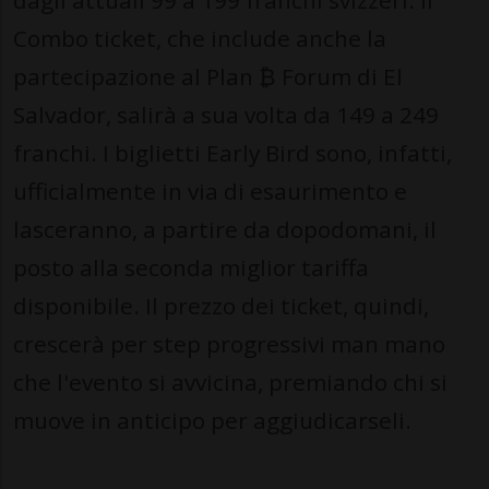
dagli attuali 99 a 199 franchi svizzeri. Il
Combo ticket, che include anche la
partecipazione al Plan ₿ Forum di El
Salvador, salirà a sua volta da 149 a 249
franchi. I biglietti Early Bird sono, infatti,
ufficialmente in via di esaurimento e
lasceranno, a partire da dopodomani, il
posto alla seconda miglior tariffa
disponibile. Il prezzo dei ticket, quindi,
crescerà per step progressivi man mano
che l'evento si avvicina, premiando chi si
muove in anticipo per aggiudicarseli.