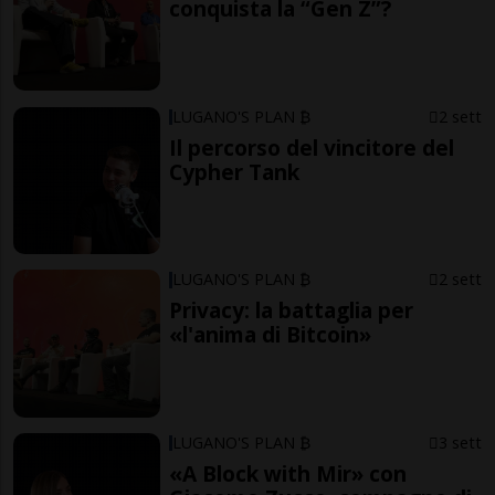
conquista la “Gen Z”?
LUGANO'S PLAN ₿
2 sett
Il percorso del vincitore del
Cypher Tank
LUGANO'S PLAN ₿
2 sett
Privacy: la battaglia per
«l'anima di Bitcoin»
LUGANO'S PLAN ₿
3 sett
«A Block with Mir» con