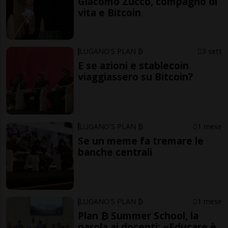
Giacomo Zucco, compagno di
vita e Bitcoin
LUGANO'S PLAN ₿
3 sett
E se azioni e stablecoin
viaggiassero su Bitcoin?
LUGANO'S PLAN ₿
1 mese
Se un meme fa tremare le
banche centrali
LUGANO'S PLAN ₿
1 mese
Plan ₿ Summer School, la
parola ai docenti: «Educare è