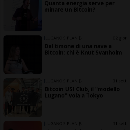
Quanta energia serve per
minare un Bitcoin?
LUGANO'S PLAN ₿
2 gior
Dal timone di una nave a
Bitcoin: chi è Knut Svanholm
LUGANO'S PLAN ₿
1 sett
Bitcoin USI Club, il "modello
Lugano" vola a Tokyo
LUGANO'S PLAN ₿
1 sett