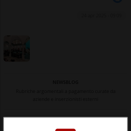
24 apr 2025 - 09:09
NEWSBLOG
Rubriche argomentali a pagamento curate da
aziende e inserzionisti esterni
Grande successo per la prima serata