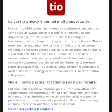
dedicata alla custodia di Bitcoin, con
Alessandro Sagli di Blockstream. Oggi
e lunedì prossimo in programma
La vostra privacy è per noi molto importante
altri due appuntamenti del ciclo
Noi e i nostri
594
partner archiviamo e accediamo ai dati personali,
formativo di aprile.
come i dati di navigazione gli o identificatori univoci, sul tuo
dispositivo . Selezionando Accetto, abiliti le tecnologie di
tracciamento affinché supportino gli scopi mostrati alla voce "Noi e i
nostri partner trattiamo i dati da fornire". Nel caso in cui queste
Un pubblico numeroso e partecipativo,
tecnologie dovessero essere disabilitate, alcuni contenuti e annunci
visualizzati potrebbero non essere rilevanti. Puoi accedere
composto da una sessantina di persone,
nuovamente a questo menu per modificare le tue scelte o per
revocare il consenso facendo clic sul link Gestisci le preferenze in
ha affollato lo scorso lunedì 14 aprile il
fondo alla pagina web.. Tali scelte avranno effetto nel contesto del
nostro Sito web. Per maggiori informazioni, consulta l'Informativa
PoW.space di Lugano - il co-working sorto
sulla privacy.
Noi e i nostri partner trattiamo i dati per fornire:
in Contrada di Sassello 8 nell'ambito del
Utilizzare dati di geolocalizzazione precisi. Scansione attiva delle
progetto Plan ₿ -, per il primo
caratteristiche del dispositivo ai fini dell’identificazione. Archiviare
informazioni su dispositivo e/o accedervi. Pubblicità e contenuti
personalizzati, misurazione delle prestazioni dei contenuti e degli
appuntamento del mese dedicato a uno
annunci, ricerche sul pubblico, sviluppo di servizi.
Elenco dei partner (fornitori)
dei temi più cruciali per chi si avvicina a