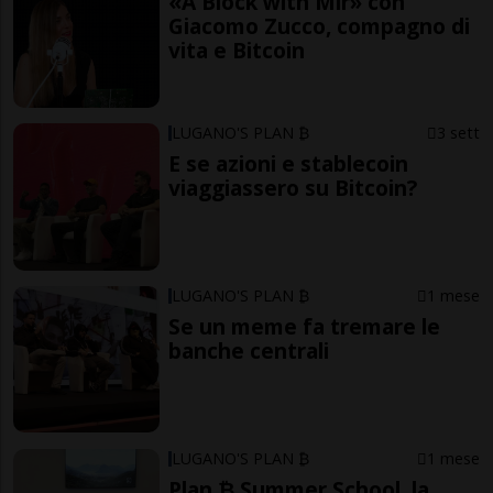
«A Block with Mir» con
Giacomo Zucco, compagno di
vita e Bitcoin
LUGANO'S PLAN ₿
3 sett
E se azioni e stablecoin
viaggiassero su Bitcoin?
LUGANO'S PLAN ₿
1 mese
Se un meme fa tremare le
banche centrali
LUGANO'S PLAN ₿
1 mese
Plan ₿ Summer School, la