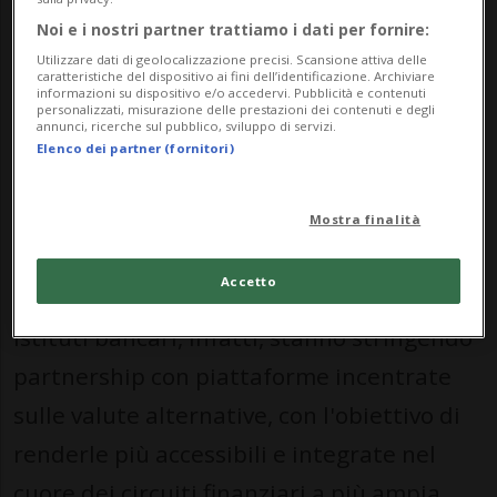
Deutsche Bank e Bitpanda.
Noi e i nostri partner trattiamo i dati per fornire:
Utilizzare dati di geolocalizzazione precisi. Scansione attiva delle
caratteristiche del dispositivo ai fini dell’identificazione. Archiviare
informazioni su dispositivo e/o accedervi. Pubblicità e contenuti
Quella che un tempo sembrava una
personalizzati, misurazione delle prestazioni dei contenuti e degli
annunci, ricerche sul pubblico, sviluppo di servizi.
contrapposizione netta, per non dire un
Elenco dei partner (fornitori)
paradosso, sta da qualche anno cedendo
lo scettro ad una condizione nuova:
Mostra finalità
un’evoluzione che, in breve, si fonda su
Accetto
apertura e collaborazione. Sempre più
istituti bancari, infatti, stanno stringendo
partnership con piattaforme incentrate
sulle valute alternative, con l'obiettivo di
renderle più accessibili e integrate nel
cuore dei circuiti finanziari a più ampia