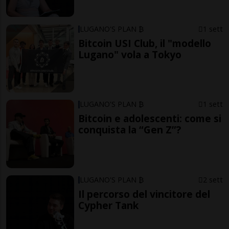
LUGANO'S PLAN ₿
1 sett
Bitcoin USI Club, il "modello
Lugano" vola a Tokyo
LUGANO'S PLAN ₿
1 sett
Bitcoin e adolescenti: come si
conquista la “Gen Z”?
LUGANO'S PLAN ₿
2 sett
Il percorso del vincitore del
Cypher Tank