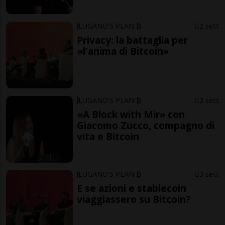
LUGANO'S PLAN ₿
2 sett
Privacy: la battaglia per
«l'anima di Bitcoin»
LUGANO'S PLAN ₿
3 sett
«A Block with Mir» con
Giacomo Zucco, compagno di
vita e Bitcoin
LUGANO'S PLAN ₿
3 sett
E se azioni e stablecoin
viaggiassero su Bitcoin?