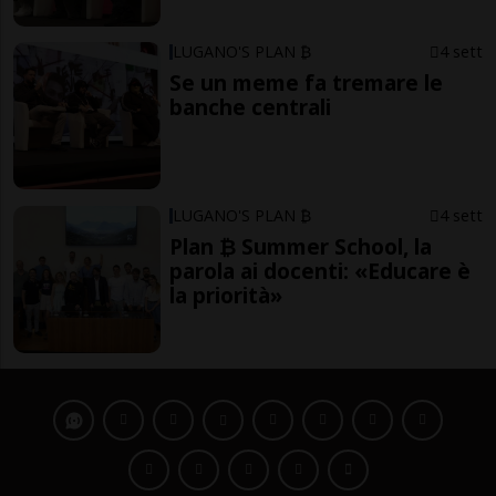
LUGANO'S PLAN ₿
4 sett
Se un meme fa tremare le
banche centrali
LUGANO'S PLAN ₿
4 sett
Plan ₿ Summer School, la
parola ai docenti: «Educare è
la priorità»