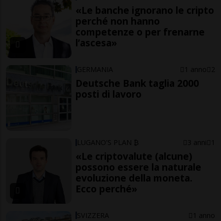
«Le banche ignorano le cripto
perché non hanno
competenze o per frenarne
l’ascesa»
GERMANIA
1 anno
2
Deutsche Bank taglia 2000
posti di lavoro
LUGANO'S PLAN ₿
3 anni
1
«Le criptovalute (alcune)
possono essere la naturale
evoluzione della moneta.
Ecco perché»
SVIZZERA
1 anno