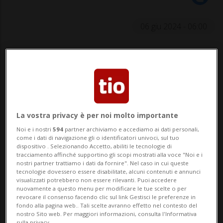
06 giu 2024 - 06:00
NEWSBLOG
Rubriche argomentali a pagamento curate da
aziende e inserzionisti esterni
La vostra privacy è per noi molto importante
Noi e i nostri
594
partner archiviamo e accediamo ai dati personali,
come i dati di navigazione gli o identificatori univoci, sul tuo
Le partnership tra istitutBanche e
dispositivo . Selezionando Accetto, abiliti le tecnologie di
tracciamento affinché supportino gli scopi mostrati alla voce "Noi e i
valute digitali: un rapporto in
nostri partner trattiamo i dati da fornire". Nel caso in cui queste
evoluzione i tradizionali e operatori
tecnologie dovessero essere disabilitate, alcuni contenuti e annunci
visualizzati potrebbero non essere rilevanti. Puoi accedere
del settore si moltiplicano, favorendo
nuovamente a questo menu per modificare le tue scelte o per
revocare il consenso facendo clic sul link Gestisci le preferenze in
l'accessibilità e l'adozione di Bitcoin e
fondo alla pagina web.. Tali scelte avranno effetto nel contesto del
nostro Sito web. Per maggiori informazioni, consulta l'Informativa
non solo. L’emblematico caso di
sulla privacy.