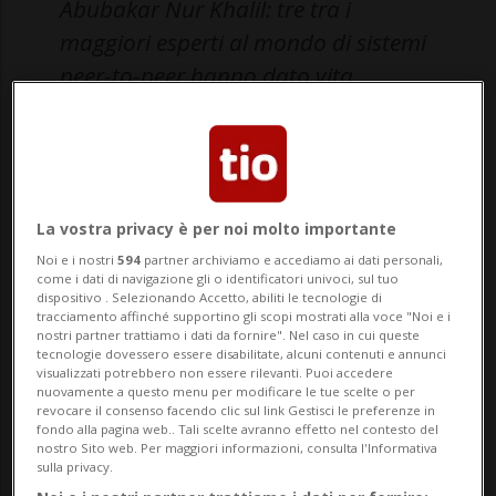
Abubakar Nur Khalil: tre tra i
maggiori esperti al mondo di sistemi
peer-to-peer hanno dato vita
all’ennesima, entusiasmante puntata
del Lugano's Plan ₿ Podcast.
Il Lugano's Plan ₿ Podcast continua a
La vostra privacy è per noi molto importante
offrire contenuti avvincenti su Bitcoin,
Noi e i nostri
594
partner archiviamo e accediamo ai dati personali,
come i dati di navigazione gli o identificatori univoci, sul tuo
tecnologie blockchain, P2P e più in
dispositivo . Selezionando Accetto, abiliti le tecnologie di
tracciamento affinché supportino gli scopi mostrati alla voce "Noi e i
generale sulla decentralizzazione in
nostri partner trattiamo i dati da fornire". Nel caso in cui queste
tecnologie dovessero essere disabilitate, alcuni contenuti e annunci
ambito finanziario, collegandoli ai
visualizzati potrebbero non essere rilevanti. Puoi accedere
nuovamente a questo menu per modificare le tue scelte o per
movimenti che difendono e promuovono
revocare il consenso facendo clic sul link Gestisci le preferenze in
fondo alla pagina web.. Tali scelte avranno effetto nel contesto del
nostro Sito web. Per maggiori informazioni, consulta l'Informativa
diritti umani e libertà di espressione.
sulla privacy.
L’iniziativa, nata nell'ambito del Plan ₿, il