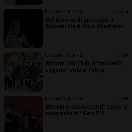
LUGANO'S PLAN ₿
3 gior
Dal timone di una nave a
Bitcoin: chi è Knut Svanholm
LUGANO'S PLAN ₿
1 sett
Bitcoin USI Club, il "modello
Lugano" vola a Tokyo
LUGANO'S PLAN ₿
1 sett
Bitcoin e adolescenti: come si
conquista la “Gen Z”?