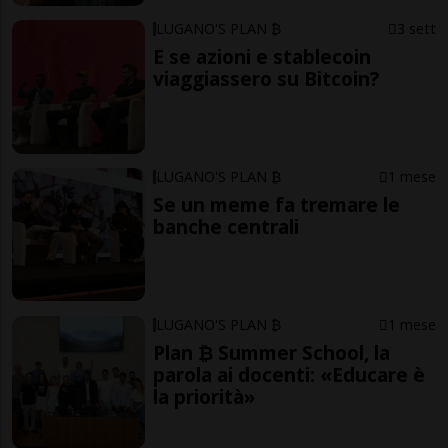
LUGANO'S PLAN ₿
3 sett
E se azioni e stablecoin
viaggiassero su Bitcoin?
LUGANO'S PLAN ₿
1 mese
Se un meme fa tremare le
banche centrali
LUGANO'S PLAN ₿
1 mese
Plan ₿ Summer School, la
parola ai docenti: «Educare è
la priorità»