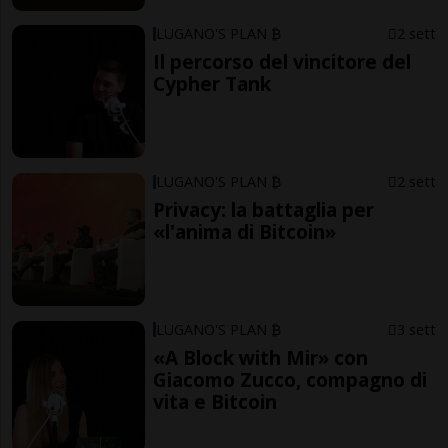
LUGANO'S PLAN ₿
2 sett
Il percorso del vincitore del
Cypher Tank
LUGANO'S PLAN ₿
2 sett
Privacy: la battaglia per
«l'anima di Bitcoin»
LUGANO'S PLAN ₿
3 sett
«A Block with Mir» con
Giacomo Zucco, compagno di
vita e Bitcoin