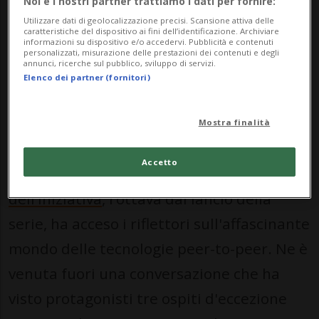
Noi e i nostri partner trattiamo i dati per fornire:
progetto lanciato in sinergia da Città di
Utilizzare dati di geolocalizzazione precisi. Scansione attiva delle
caratteristiche del dispositivo ai fini dell’identificazione. Archiviare
informazioni su dispositivo e/o accedervi. Pubblicità e contenuti
Lugano e Tether, che mira a consolidare il
personalizzati, misurazione delle prestazioni dei contenuti e degli
annunci, ricerche sul pubblico, sviluppo di servizi.
ruolo della città come hub europeo
Elenco dei partner (fornitori)
dell'innovazione, sta riservando uno spazio
alla divulgazione, a cura dei maggiori
Mostra finalità
esperti a livello globale.
La più recente
Accetto
puntata pubblicata sul canale YouTube
dell’iniziativa
, l’ottava dal lancio della
serie, ha acceso i riflettori sull'affascinante
mondo delle tecnologie peer-to-peer. Ne è
venuta fuori una conversazione che ha
visto protagonisti tre ospiti d'eccezione