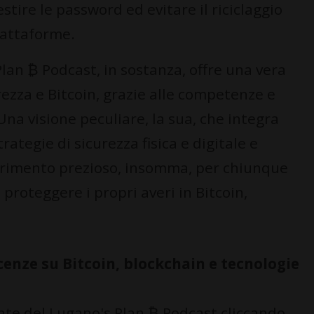
stire le password ed evitare il riciclaggio
piattaforme.
lan ₿ Podcast, in sostanza, offre una vera
ezza e Bitcoin, grazie alle competenze e
na visione peculiare, la sua, che integra
rategie di sicurezza fisica e digitale e
erimento prezioso, insomma, per chiunque
roteggere i propri averi in Bitcoin,
enze su Bitcoin, blockchain e tecnologie
ate del Lugano's Plan ₿ Podcast cliccando