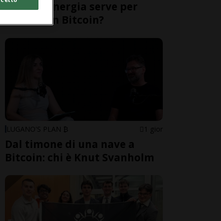
Quanta energia serve per
minare un Bitcoin?
LUGANO'S PLAN ₿
1 gior
Dal timone di una nave a
Bitcoin: chi è Knut Svanholm