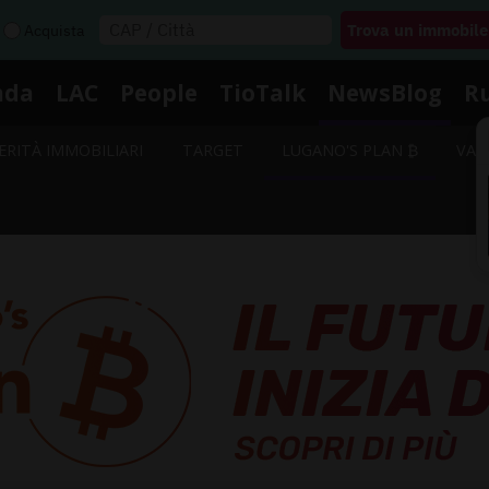
Acquista
nda
LAC
People
TioTalk
NewsBlog
R
ERITÀ IMMOBILIARI
TARGET
LUGANO'S PLAN ₿
VAL