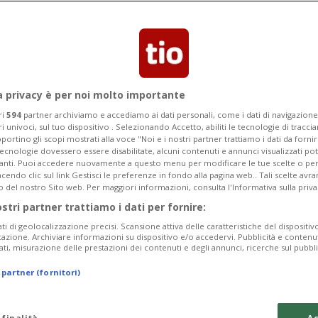
Segnalaci
a privacy è per noi molto importante
ri
594
partner archiviamo e accediamo ai dati personali, come i dati di navigazione 
ri univoci, sul tuo dispositivo . Selezionando Accetto, abiliti le tecnologie di tracc
rezza di Bitcoin
portino gli scopi mostrati alla voce "Noi e i nostri partner trattiamo i dati da fornir
tecnologie dovessero essere disabilitate, alcuni contenuti e annunci visualizzati 
vanti. Puoi accedere nuovamente a questo menu per modificare le tue scelte o per
endo clic sul link Gestisci le preferenze in fondo alla pagina web.. Tali scelte avr
imi esperti mondiali di cybersecurity,
o del nostro Sito web. Per maggiori informazioni, consulta l'Informativa sulla priva
ostri partner trattiamo i dati per fornire:
ati di geolocalizzazione precisi. Scansione attiva delle caratteristiche del dispositivo 
icazione. Archiviare informazioni su dispositivo e/o accedervi. Pubblicità e contenu
ati, misurazione delle prestazioni dei contenuti e degli annunci, ricerche sul pubbl
 partner (fornitori)
 finalità
Ac