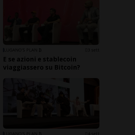
LUGANO'S PLAN ₿
3 sett
E se azioni e stablecoin
viaggiassero su Bitcoin?
LUGANO'S PLAN ₿
4 sett