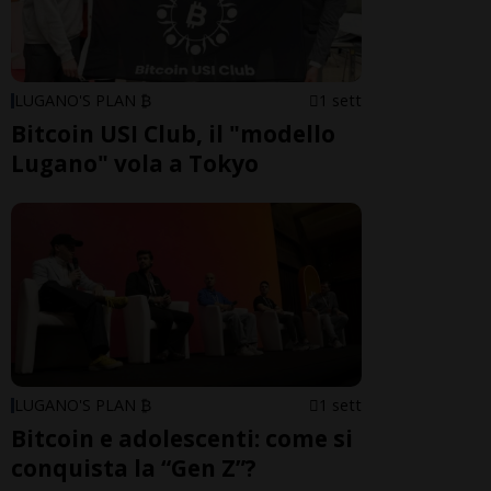
LUGANO'S PLAN ₿
1 sett
Bitcoin USI Club, il "modello
Lugano" vola a Tokyo
LUGANO'S PLAN ₿
1 sett
Bitcoin e adolescenti: come si
conquista la “Gen Z”?