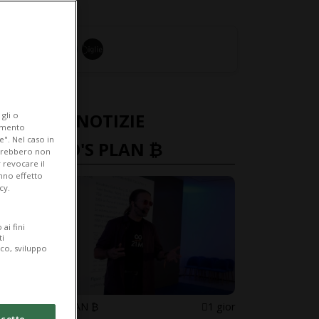
ULTIME NOTIZIE
gli o
iamento
e". Nel caso in
LUGANO'S PLAN ₿
potrebbero non
 revocare il
anno effetto
cy.
ai fini
ti
ico, sviluppo
LUGANO'S PLAN ₿
1 gior
cetto