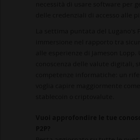
necessità di usare software per ge
delle credenziali di accesso alle 
La settima puntata del Lugano's P
immersione nel rapporto tra sicur
alle esperienze di Jameson Lopp. U
conoscenza delle valute digitali, st
competenze informatiche: un rif
voglia capire maggiormente come p
stablecoin o criptovalute.
Vuoi approfondire le tue conosc
P2P?
Resta aggiornato su tutte le punt