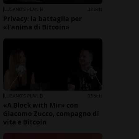
LUGANO'S PLAN ₿
2 sett
Privacy: la battaglia per
«l'anima di Bitcoin»
LUGANO'S PLAN ₿
3 sett
«A Block with Mir» con
Giacomo Zucco, compagno di
vita e Bitcoin