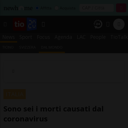
Affitta
Acquista
News
Sport
Focus
Agenda
LAC
People
TioTalk
TICINO
SVIZZERA
DAL MONDO
ITALIA
Sono sei i morti causati dal
coronavirus