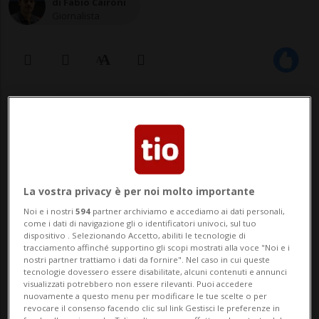
di Fabio Caironi
Giornalista
24 feb 2020 - 15:32
Aggiornamento 16:02
La vostra privacy è per noi molto importante
Noi e i nostri
594
partner archiviamo e accediamo ai dati personali,
come i dati di navigazione gli o identificatori univoci, sul tuo
dispositivo . Selezionando Accetto, abiliti le tecnologie di
tracciamento affinché supportino gli scopi mostrati alla voce "Noi e i
Le persone contagiate in Lombardia
nostri partner trattiamo i dati da fornire". Nel caso in cui queste
tecnologie dovessero essere disabilitate, alcuni contenuti e annunci
sono 172, fino a questo momento.
visualizzati potrebbero non essere rilevanti. Puoi accedere
nuovamente a questo menu per modificare le tue scelte o per
revocare il consenso facendo clic sul link Gestisci le preferenze in