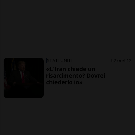
STATI UNITI
2 ore
12
«L'Iran chiede un
risarcimento? Dovrei
chiederlo io»