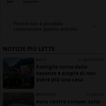
lodi
paziente
Perché non è possibile
commentare questo articolo
NOTIZIE PIÙ LETTE
VAUD
1 gior
24
104
Famiglia torna dalle
vacanze e scopre di non
avere più una casa
MEZZOVICO
2 gior
23
Auto contro camper sulla