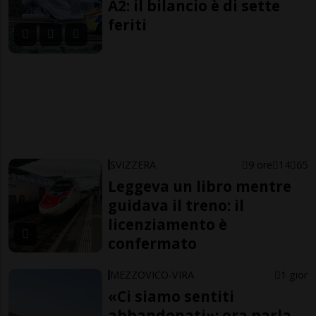
A2: il bilancio è di sette
feriti
SVIZZERA
9 ore
14
65
Leggeva un libro mentre
guidava il treno: il
licenziamento è
confermato
MEZZOVICO-VIRA
1 gior
«Ci siamo sentiti
abbandonati»: ora parla