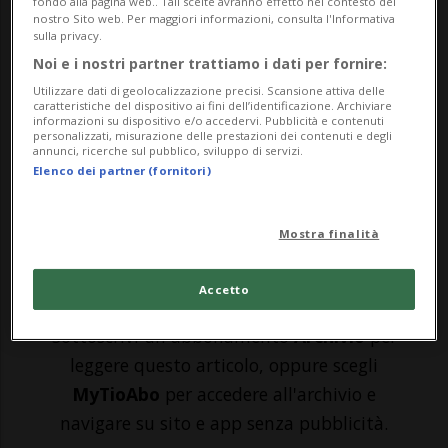
fondo alla pagina web.. Tali scelte avranno effetto nel contesto del
MILANO - Nuovi sviluppi dall'Italia, che si
nostro Sito web. Per maggiori informazioni, consulta l'Informativa
sulla privacy.
ritrova nel bel mezzo dell'emergenza
Noi e i nostri partner trattiamo i dati per fornire:
coronavirus. Lombardia - Sono salite a 172
Utilizzare dati di geolocalizzazione precisi. Scansione attiva delle
caratteristiche del dispositivo ai fini dell’identificazione. Archiviare
le persone contagiate in Lombardia e nel
informazioni su dispositivo e/o accedervi. Pubblicità e contenuti
personalizzati, misurazione delle prestazioni dei contenuti e degli
annunci, ricerche sul pubblico, sviluppo di servizi.
pomeriggio si è diffusa la notizia del
Elenco dei partner (fornitori)
decesso di un 80enne di Castiglione d'A...
Mostra finalità
🔐 Sblocca il nostro archivio
esclusivo!
Accetto
Sottoscrivi un abbonamento
Archivio
per
leggere questo articolo, oppure scegli
MyTioAbo
per accedere all'archivio e
navigare su sito e app senza pubblicità.