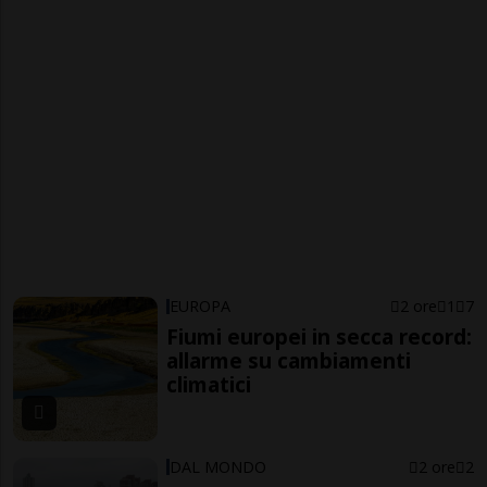
EUROPA
2 ore
1
7
Fiumi europei in secca record:
allarme su cambiamenti
climatici
DAL MONDO
2 ore
2