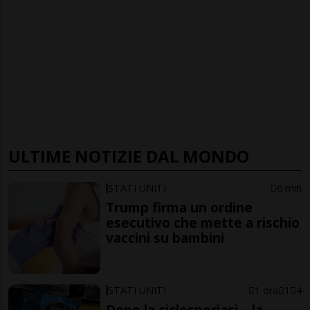
ULTIME NOTIZIE DAL MONDO
STATI UNITI
6 min
Trump firma un ordine
esecutivo che mette a rischio
vaccini su bambini
STATI UNITI
1 ora
1
4
Dopo la ciclosporiasi... la