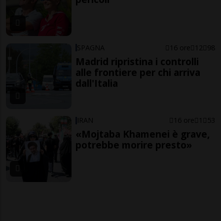
SPAGNA
16 ore
12
98
Madrid ripristina i controlli
alle frontiere per chi arriva
dall'Italia
IRAN
16 ore
1
53
«Mojtaba Khamenei è grave,
potrebbe morire presto»