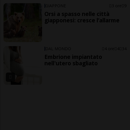
GIAPPONE
3 ore
9
Orsi a spasso nelle città
giapponesi: cresce l’allarme
DAL MONDO
4 ore
4
34
Embrione impiantato
nell'utero sbagliato