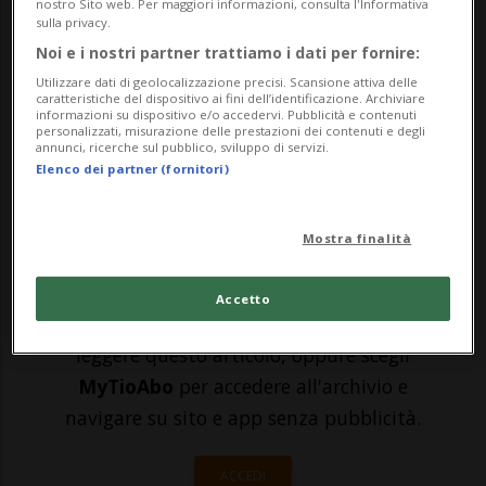
nostro Sito web. Per maggiori informazioni, consulta l'Informativa
Una montagna di dati sensibili e di
sulla privacy.
informazioni detenute illegalmente. La
Noi e i nostri partner trattiamo i dati per fornire:
Utilizzare dati di geolocalizzazione precisi. Scansione attiva delle
denuncia arriva da parte del Garante
caratteristiche del dispositivo ai fini dell’identificazione. Archiviare
informazioni su dispositivo e/o accedervi. Pubblicità e contenuti
europeo della protezione dei dati (GEPD),
personalizzati, misurazione delle prestazioni dei contenuti e degli
annunci, ricerche sul pubblico, sviluppo di servizi.
ch...
Elenco dei partner (fornitori)
🔐 Sblocca il nostro archivio
Mostra finalità
esclusivo!
Accetto
Sottoscrivi un abbonamento
Archivio
per
leggere questo articolo, oppure scegli
MyTioAbo
per accedere all'archivio e
navigare su sito e app senza pubblicità.
ACCEDI