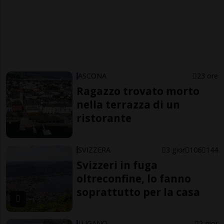
ASCONA
23 ore
Ragazzo trovato morto
nella terrazza di un
ristorante
SVIZZERA
3 gior
106
144
Svizzeri in fuga
oltreconfine, lo fanno
soprattutto per la casa
LUGANO
2 gior