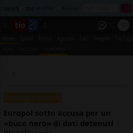
Affitta
Acquista
News
Sport
Focus
Agenda
LAC
People
TioTalk
TICINO
SVIZZERA
DAL MONDO
UNIONE EUROPEA
Europol sotto accusa per un
«buco nero» di dati detenuti