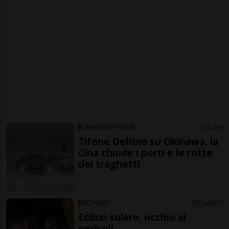
CINA/GIAPPONE
4 ore
Tifone Delfino su Okinawa, la
Cina chiude i porti e le rotte
dei traghetti
MONDO
6 ore
5
Eclissi solare, occhio ai
pericoli