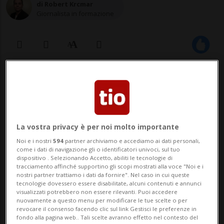
di Robert Krcmar
Giornalista in formazione
11 gen 2022 - 06:00
Il garante della privacy europeo sta
La vostra privacy è per noi molto importante
tentando di far eliminare i dati
Noi e i nostri
594
partner archiviamo e accediamo ai dati personali,
all'organo di polizia, un ente sempre
come i dati di navigazione gli o identificatori univoci, sul tuo
più potente
dispositivo . Selezionando Accetto, abiliti le tecnologie di
tracciamento affinché supportino gli scopi mostrati alla voce "Noi e i
nostri partner trattiamo i dati da fornire". Nel caso in cui queste
tecnologie dovessero essere disabilitate, alcuni contenuti e annunci
visualizzati potrebbero non essere rilevanti. Puoi accedere
L'AIA - L'Europol, l'Ufficio europeo di
nuovamente a questo menu per modificare le tue scelte o per
revocare il consenso facendo clic sul link Gestisci le preferenze in
polizia, è stato colto con le mani nei...dati.
fondo alla pagina web.. Tali scelte avranno effetto nel contesto del