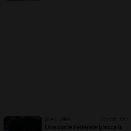
STATI UNITI
20 ore
1
69
Una corte federale blocca la