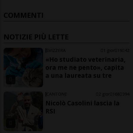
COMMENTI
NOTIZIE PIÙ LETTE
SVIZZERA
1 gior
19
42
«Ho studiato veterinaria,
ora me ne pento», capita
a una laureata su tre
CANTONE
2 gior
168
394
Nicolò Casolini lascia la
RSI