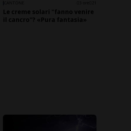
CANTONE
3 ore
21
Le creme solari "fanno venire
il cancro"? «Pura fantasia»