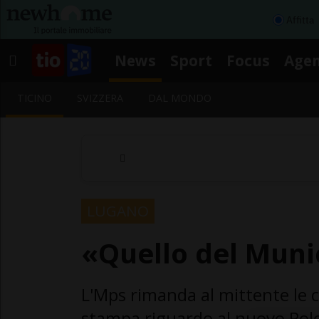
Affitta
News
Sport
Focus
Age
TICINO
SVIZZERA
DAL MONDO
LUGANO
«Quello del Munic
L'Mps rimanda al mittente le c
stampa riguardo al nuovo Polo