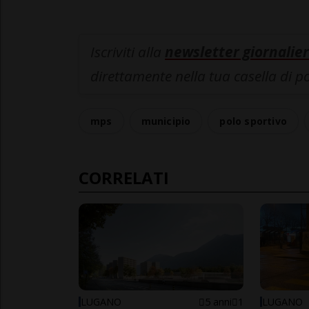
Iscriviti alla
newsletter giornalier
direttamente nella tua casella di p
mps
municipio
polo sportivo
CORRELATI
LUGANO
5 anni
1
LUGANO