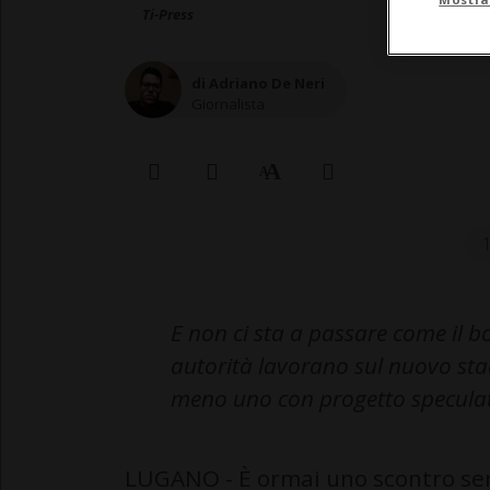
Ti-Press
di Adriano De Neri
Giornalista
E non ci sta a passare come il bo
autorità lavorano sul nuovo sta
meno uno con progetto speculati
LUGANO - È ormai uno scontro senza