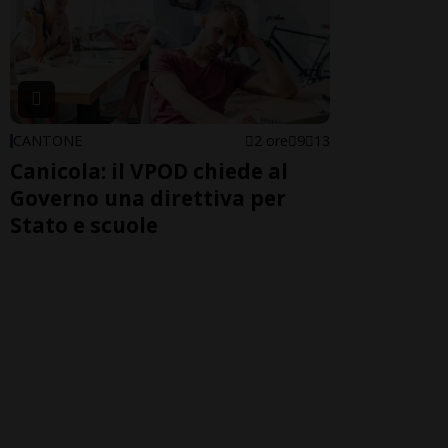
CANTONE
2 ore
9
13
Canicola: il VPOD chiede al
Governo una direttiva per
Stato e scuole