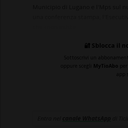
Municipio di Lugano e l'Mps sul nu
una conferenza stampa, l'Esecuti
che «non esiste...
🔐 Sblocca il n
Sottoscrivi un abbonamen
oppure scegli
MyTioAbo
per 
app 
Entra nel
canale WhatsApp
di Tic