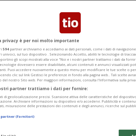
a privacy è per noi molto importante
ri
594
partner archiviamo e accediamo ai dati personali, come i dati di navigazione 
ri univoci, sul tuo dispositivo . Selezionando Accetto, abiliti le tecnologie di tracc
portino gli scopi mostrati alla voce "Noi e i nostri partner trattiamo i dati da fornir
tecnologie dovessero essere disabilitate, alcuni contenuti e annunci visualizzati 
vanti. Puoi accedere nuovamente a questo menu per modificare le tue scelte o per
endo clic sul link Gestisci le preferenze in fondo alla pagina web.. Tali scelte avr
o del nostro Sito web. Per maggiori informazioni, consulta l'Informativa sulla priva
ostri partner trattiamo i dati per fornire:
ati di geolocalizzazione precisi. Scansione attiva delle caratteristiche del dispositivo 
icazione. Archiviare informazioni su dispositivo e/o accedervi. Pubblicità e contenu
ati, misurazione delle prestazioni dei contenuti e degli annunci, ricerche sul pubbl
 partner (fornitori)
 finalità
Ac