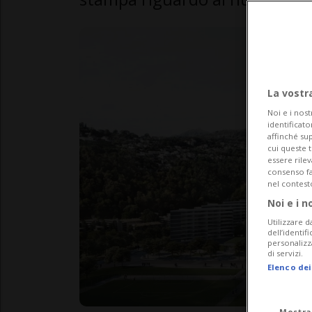
La vostr
Noi e i nost
identificato
affinché sup
cui queste 
essere rile
consenso fac
nel contest
Noi e i n
Utilizzare d
dell’identif
personalizz
di servizi.
Elenco dei
Mostra