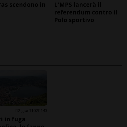
tras scendono in
L'MPS lancerà il
o
referendum contro il
Polo sportivo
2 gior
102
143
i in fuga
onfine, lo fanno