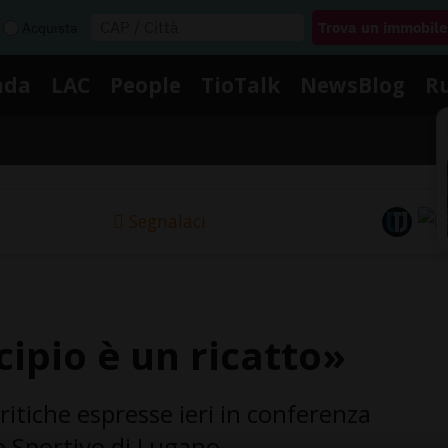
Acquista
nda
LAC
People
TioTalk
NewsBlog
R
Segnalaci
ipio è un ricatto»
ritiche espresse ieri in conferenza
 Sportivo di Lugano.