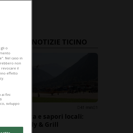
ULTIME NOTIZIE TICINO
gli o
iamento
e". Nel caso in
potrebbero non
 revocare il
anno effetto
cy.
ai fini
ti
ico, sviluppo
AMBRÌ
41 min
1
Alta quota e sapori locali:
torna il Fly & Grill
cetto