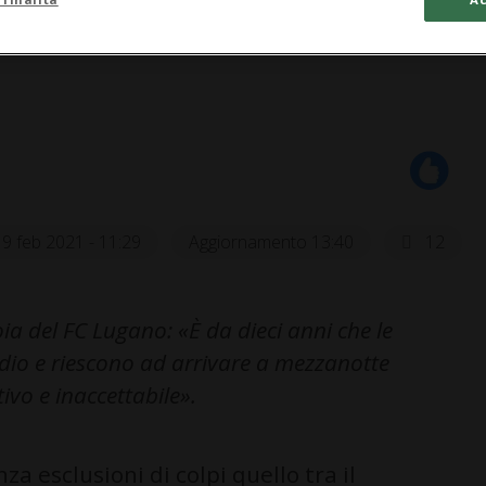
19 feb 2021 - 11:29
Aggiornamento 13:40
12
ia del FC Lugano: «È da dieci anni che le
dio e riescono ad arrivare a mezzanotte
vo e inaccettabile».
 esclusioni di colpi quello tra il