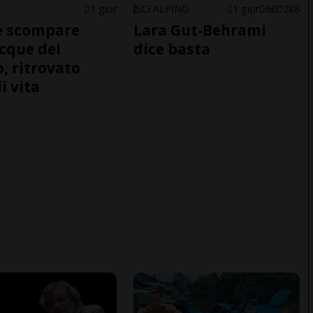
1 gior
SCI ALPINO
1 gior
66
288
e scompare
Lara Gut-Behrami
acque del
dice basta
o, ritrovato
i vita