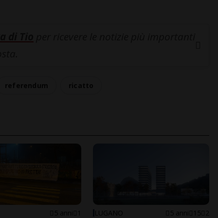
a di Tio
per ricevere le notizie più importanti
osta.
referendum
ricatto
5 anni
1
LUGANO
5 anni
15
2