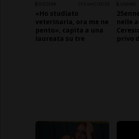
SVIZZERA
15 ore
10
35
LUGANO
«Ho studiato
25enn
veterinaria, ora me ne
nelle 
pento», capita a una
Ceresi
laureata su tre
privo d