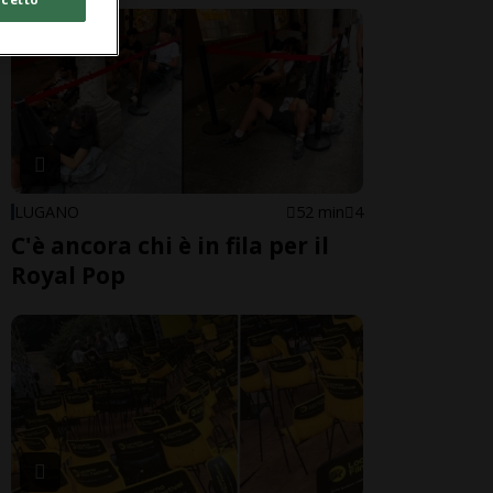
LUGANO
52 min
4
C'è ancora chi è in fila per il
Royal Pop