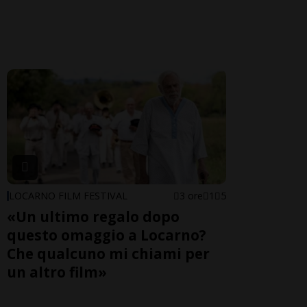
LOCARNO FILM FESTIVAL
3 ore
1
5
«Un ultimo regalo dopo
questo omaggio a Locarno?
Che qualcuno mi chiami per
un altro film»