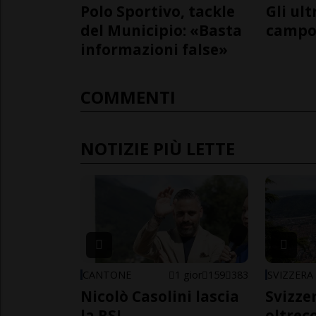
Polo Sportivo, tackle
Gli ul
del Municipio: «Basta
camp
informazioni false»
COMMENTI
NOTIZIE PIÙ LETTE
CANTONE
1 gior
159
383
SVIZZERA
Nicolò Casolini lascia
Svizzer
la RSI
oltrec