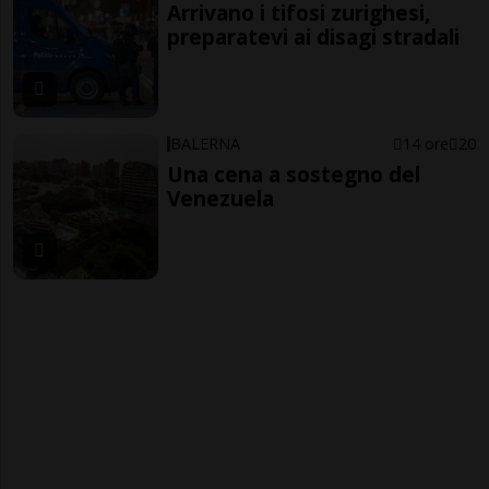
Arrivano i tifosi zurighesi,
preparatevi ai disagi stradali
BALERNA
14 ore
20
Una cena a sostegno del
Venezuela