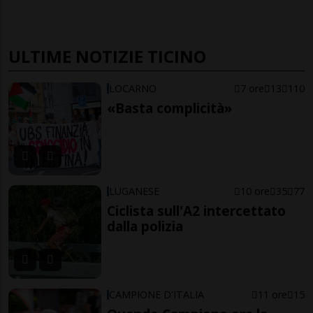
ULTIME NOTIZIE TICINO
LOCARNO
7 ore
13
110
«Basta complicità»
LUGANESE
10 ore
35
77
Ciclista sull'A2 intercettato
dalla polizia
CAMPIONE D'ITALIA
11 ore
15