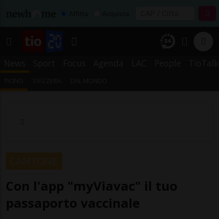
Affitta
Acquista
News
Sport
Focus
Agenda
LAC
People
TioTalk
TICINO
SVIZZERA
DAL MONDO
CANTONE
Con l'app "myViavac" il tuo
passaporto vaccinale