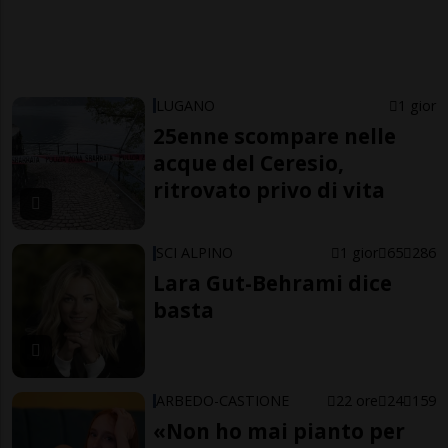
LUGANO
1 gior
25enne scompare nelle
acque del Ceresio,
ritrovato privo di vita
SCI ALPINO
1 gior
65
286
Lara Gut-Behrami dice
basta
ARBEDO-CASTIONE
22 ore
24
159
«Non ho mai pianto per