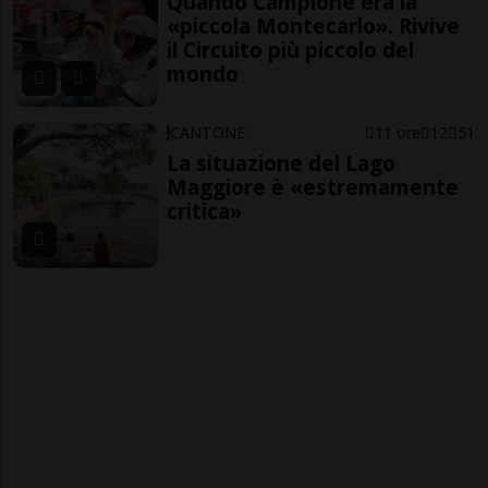
Quando Campione era la
«piccola Montecarlo». Rivive
il Circuito più piccolo del
mondo
CANTONE
11 ore
12
51
La situazione del Lago
Maggiore è «estremamente
critica»