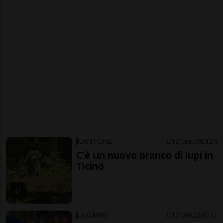
CANTONE
12 ore
9
124
C'è un nuovo branco di lupi in
Ticino
LUGANO
13 ore
26
72