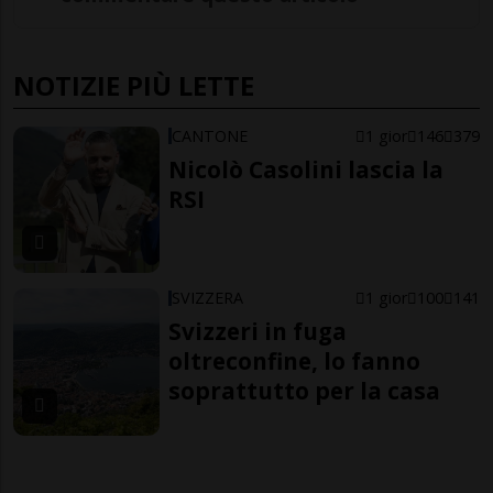
NOTIZIE PIÙ LETTE
CANTONE
1 gior
146
379
Nicolò Casolini lascia la
RSI
SVIZZERA
1 gior
100
141
Svizzeri in fuga
oltreconfine, lo fanno
soprattutto per la casa