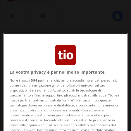
10 feb 2021 - 21:17
Aggiornamento 11 feb 2021 - 10:28
Non sarà obbligatorio, così come
La vostra privacy è per noi molto importante
non c'è l'obbligo di vaccinarsi.
Noi e i nostri
594
partner archiviamo e accediamo ai dati personali,
come i dati di navigazione gli o identificatori univoci, sul tuo
dispositivo . Selezionando Accetto, abiliti le tecnologie di
tracciamento affinché supportino gli scopi mostrati alla voce "Noi e i
LUGANO - Il "passaporto vaccinale" per
nostri partner trattiamo i dati da fornire". Nel caso in cui queste
tecnologie dovessero essere disabilitate, alcuni contenuti e annunci
poter accedere a eventi o viaggiare? È
visualizzati potrebbero non essere rilevanti. Puoi accedere
nuovamente a questo menu per modificare le tue scelte o per
un'opzione della quale si sta discutendo
revocare il consenso facendo clic sul link Gestisci le preferenze in
fondo alla pagina web.. Tali scelte avranno effetto nel contesto del
nell'ultimo periodo. Ciò che è certo è che
nostro Sito web. Per maggiori informazioni, consulta l'Informativa