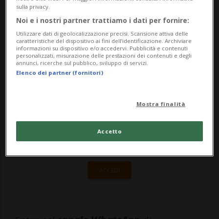
sulla privacy.
qualcosa del genere in Svizzera è stato
Noi e i nostri partner trattiamo i dati per fornire:
creato. &laqu...
Utilizzare dati di geolocalizzazione precisi. Scansione attiva delle
caratteristiche del dispositivo ai fini dell’identificazione. Archiviare
informazioni su dispositivo e/o accedervi. Pubblicità e contenuti
personalizzati, misurazione delle prestazioni dei contenuti e degli
🔐 Sblocca il nostro archivio
annunci, ricerche sul pubblico, sviluppo di servizi.
Elenco dei partner (fornitori)
esclusivo!
Sottoscrivi un abbonamento
Archivio
per
Mostra finalità
leggere questo articolo, oppure scegli
MyTioAbo
per accedere all'archivio e
Accetto
navigare su sito e app senza pubblicità.
ACCEDI