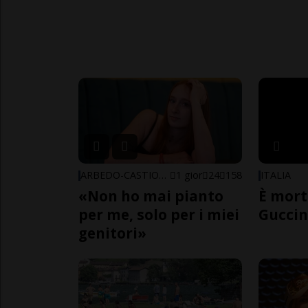
ARBEDO-CASTIONE
1 gior
24
158
ITALIA
«Non ho mai pianto
È mort
per me, solo per i miei
Guccin
genitori»