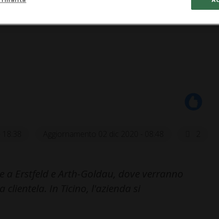
- 18:38
Aggiornamento 02 dic 2020 - 08:48
2
e a Erstfeld e Arth-Goldau, dove verranno
 clientela. In Ticino, l'azienda si