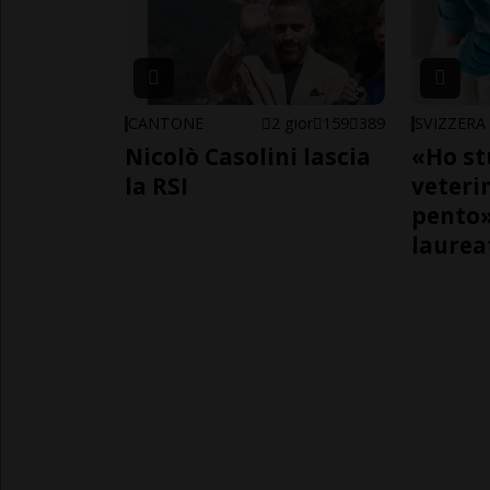
CANTONE
2 gior
159
389
SVIZZERA
Nicolò Casolini lascia
«Ho st
la RSI
veteri
pento»
laurea