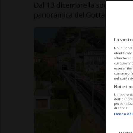
Dal 13 dicembre la società san
panoramica del Gottardo.
La vostr
Noi e i nost
identificato
affinché sup
cui queste 
essere rile
consenso fac
nel contest
Noi e i n
Utilizzare d
dell’identif
personalizz
di servizi.
Elenco dei
Mostra