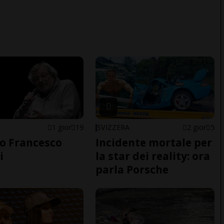
1 gior
19
SVIZZERA
2 gior
5
o Francesco
Incidente mortale per
i
la star dei reality: ora
parla Porsche