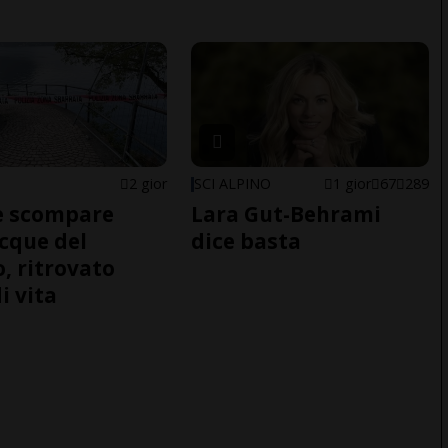
2 gior
SCI ALPINO
1 gior
67
289
e scompare
Lara Gut-Behrami
acque del
dice basta
o, ritrovato
i vita