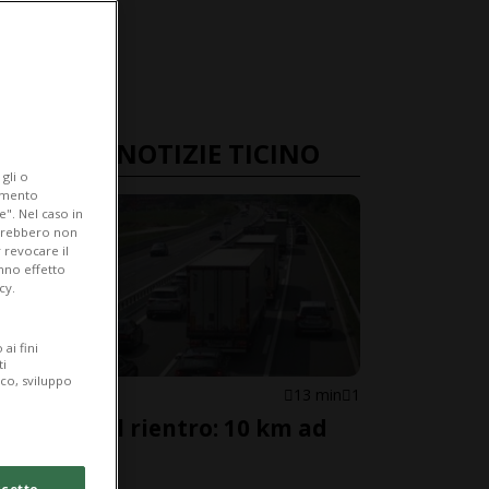
ULTIME NOTIZIE TICINO
gli o
iamento
e". Nel caso in
potrebbero non
 revocare il
anno effetto
cy.
ai fini
ti
ico, sviluppo
TRAFFICO
13 min
1
È l'ora del rientro: 10 km ad
Airolo
cetto