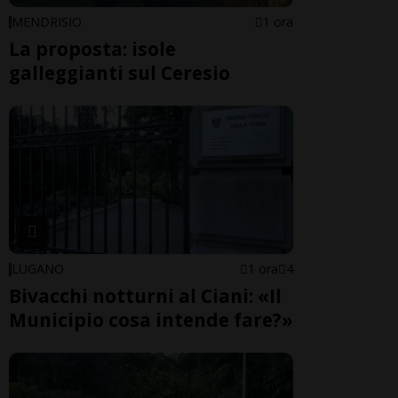
MENDRISIO
1 ora
La proposta: isole
galleggianti sul Ceresio
LUGANO
1 ora
4
Bivacchi notturni al Ciani: «Il
Municipio cosa intende fare?»