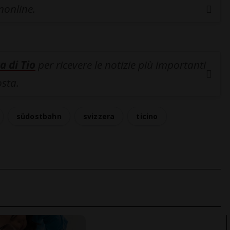
inonline.
a di Tio
per ricevere le notizie più importanti
osta.
südostbahn
svizzera
ticino