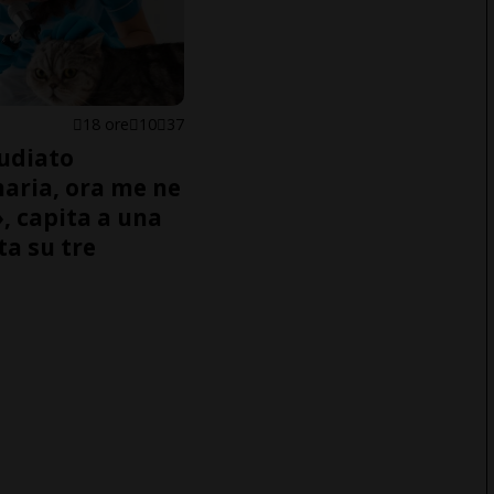
18 ore
10
37
udiato
naria, ora me ne
, capita a una
ta su tre