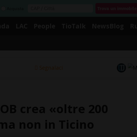
Acquista
nda
LAC
People
TioTalk
NewsBlog
R
Segnalaci
 SOB crea «oltre 200
 ma non in Ticino