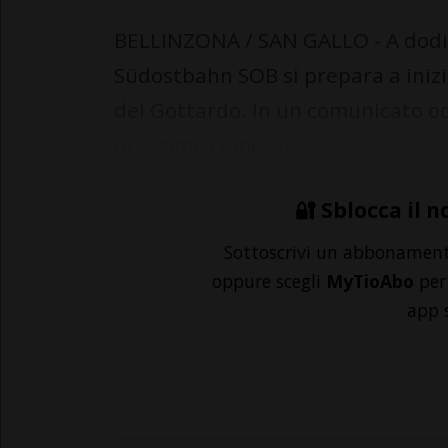
BELLINZONA / SAN GALLO - A dodici
Südostbahn SOB si prepara a inizi
del Gottardo. In un comunicato od
prossimo come «u...
🔐 Sblocca il n
Sottoscrivi un abbonamen
oppure scegli
MyTioAbo
per 
app 