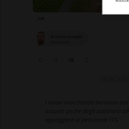
SOB
di Dario Ornaghi
Giornalista
01 dic 2020 
I nuovi macchinisti avranno bas
assunti anche degli assistenti alla
appoggerà al personale FFS.