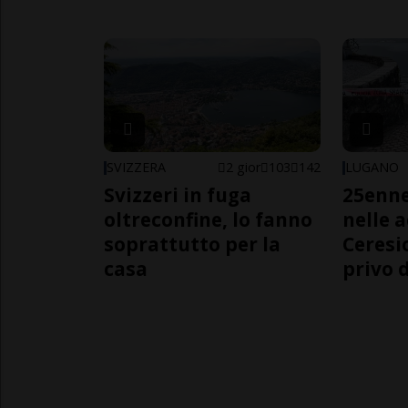
SVIZZERA
2 gior
103
142
LUGANO
Svizzeri in fuga
25enn
oltreconfine, lo fanno
nelle 
soprattutto per la
Ceresi
casa
privo d