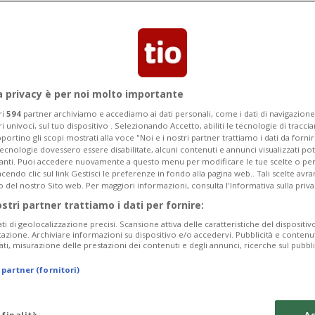
gallese opererà sulla tratta
a privacy è per noi molto importante
ri
594
partner archiviamo e accediamo ai dati personali, come i dati di navigazione 
ri univoci, sul tuo dispositivo . Selezionando Accetto, abiliti le tecnologie di tracc
portino gli scopi mostrati alla voce "Noi e i nostri partner trattiamo i dati da fornir
tecnologie dovessero essere disabilitate, alcuni contenuti e annunci visualizzati 
vanti. Puoi accedere nuovamente a questo menu per modificare le tue scelte o per
endo clic sul link Gestisci le preferenze in fondo alla pagina web.. Tali scelte avr
o del nostro Sito web. Per maggiori informazioni, consulta l'Informativa sulla priva
ostri partner trattiamo i dati per fornire:
ati di geolocalizzazione precisi. Scansione attiva delle caratteristiche del dispositivo 
icazione. Archiviare informazioni su dispositivo e/o accedervi. Pubblicità e contenu
ati, misurazione delle prestazioni dei contenuti e degli annunci, ricerche sul pubbl
 partner (fornitori)
 finalità
Ac