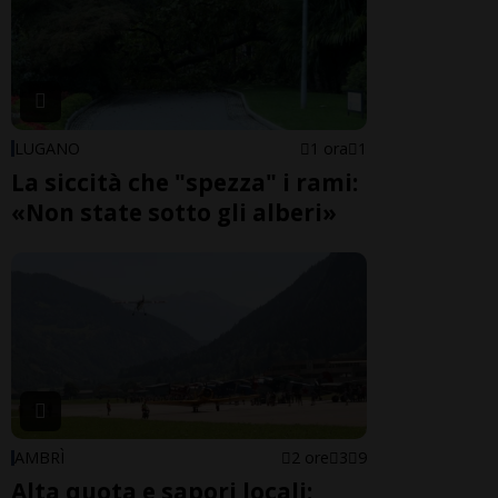
LUGANO
1 ora
1
La siccità che "spezza" i rami:
«Non state sotto gli alberi»
AMBRÌ
2 ore
3
9
Alta quota e sapori locali: