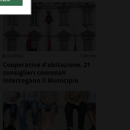
LOCARNO
28 min
Cooperative d’abitazione, 21
consiglieri comunali
interrogano il Municipio