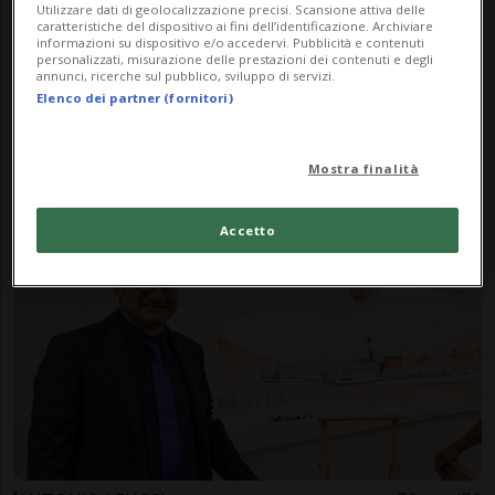
Utilizzare dati di geolocalizzazione precisi. Scansione attiva delle
caratteristiche del dispositivo ai fini dell’identificazione. Archiviare
informazioni su dispositivo e/o accedervi. Pubblicità e contenuti
MELIDE
1 mese
1
3
personalizzati, misurazione delle prestazioni dei contenuti e degli
annunci, ricerche sul pubblico, sviluppo di servizi.
Swiss Diamond Boutique Hotel
Elenco dei partner (fornitori)
La Romantica entra nella rete
degli Affiliate Members di UN
Mostra finalità
Tourism
Accetto