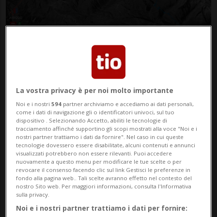
CANTONE
1 sett
19
71
Da Airolo ad Andermatt con la
La vostra privacy è per noi molto importante
funivia, al via lo studio di
Noi e i nostri
594
partner archiviamo e accediamo ai dati personali,
fattibilità
come i dati di navigazione gli o identificatori univoci, sul tuo
dispositivo . Selezionando Accetto, abiliti le tecnologie di
tracciamento affinché supportino gli scopi mostrati alla voce "Noi e i
nostri partner trattiamo i dati da fornire". Nel caso in cui queste
tecnologie dovessero essere disabilitate, alcuni contenuti e annunci
visualizzati potrebbero non essere rilevanti. Puoi accedere
nuovamente a questo menu per modificare le tue scelte o per
revocare il consenso facendo clic sul link Gestisci le preferenze in
fondo alla pagina web.. Tali scelte avranno effetto nel contesto del
nostro Sito web. Per maggiori informazioni, consulta l'Informativa
sulla privacy.
Noi e i nostri partner trattiamo i dati per fornire: