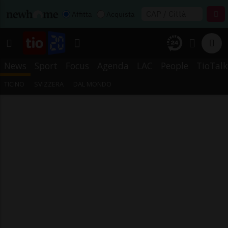
Affitta
Acquista
News
Sport
Focus
Agenda
LAC
People
TioTalk
TICINO
SVIZZERA
DAL MONDO