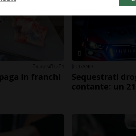
4 mesi
12
1
LUGANO
 paga in franchi
Sequestrati dro
contante: un 21