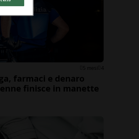
5 mesi
4
ga, farmaci e denaro
enne finisce in manette