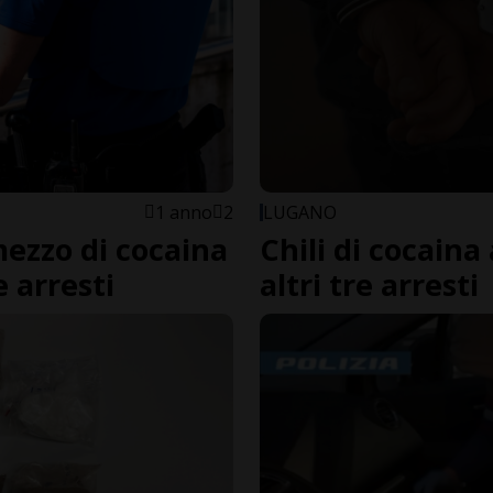
1 anno
2
LUGANO
mezzo di cocaina
Chili di cocaina
e arresti
altri tre arresti