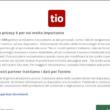
a privacy è per noi molto importante
ri
594
partner archiviamo e accediamo ai dati personali, come i dati di navigazione 
ri univoci, sul tuo dispositivo . Selezionando Accetto, abiliti le tecnologie di tracc
portino gli scopi mostrati alla voce "Noi e i nostri partner trattiamo i dati da fornir
tecnologie dovessero essere disabilitate, alcuni contenuti e annunci visualizzati 
vanti. Puoi accedere nuovamente a questo menu per modificare le tue scelte o per
endo clic sul link Gestisci le preferenze in fondo alla pagina web.. Tali scelte avr
o del nostro Sito web. Per maggiori informazioni, consulta l'Informativa sulla priva
3 sett
12
4
CANTONE
ostri partner trattiamo i dati per fornire:
 un'auto con
Spaccio di droga
ati di geolocalizzazione precisi. Scansione attiva delle caratteristiche del dispositivo 
Locarnese
icazione. Archiviare informazioni su dispositivo e/o accedervi. Pubblicità e contenu
ati, misurazione delle prestazioni dei contenuti e degli annunci, ricerche sul pubbl
 partner (fornitori)
 finalità
Ac