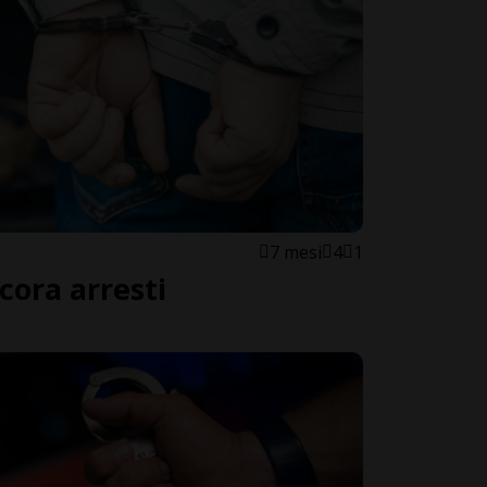
7 mesi
4
1
cora arresti