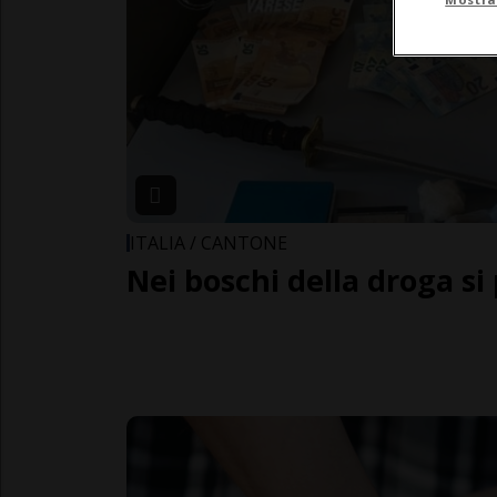
ITALIA / CANTONE
Nei boschi della droga si