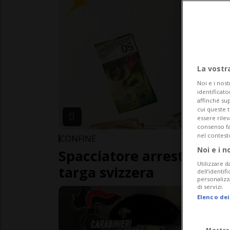
La vostr
Noi e i nost
identificato
affinché sup
cui queste 
essere rile
consenso fac
nel contest
CONFINE
Noi e i n
Spacciatore arrestato su
Utilizzare d
targa svizzera
dell’identif
personalizz
di servizi.
Elenco dei
Mostra