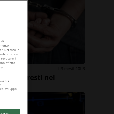
gli o
iamento
e". Nel caso in
potrebbero non
 revocare il
anno effetto
cy.
3 mesi
10
3
, due arresti nel
ai fini
ti
ico, sviluppo
cetto