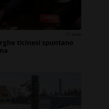
1 anno
arghe ticinesi spuntano
ina