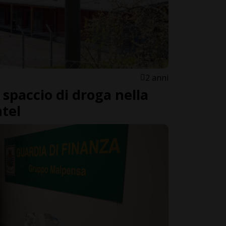
2 anni
 spaccio di droga nella
htel