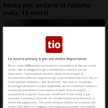
Ressa per andare al raduno
indù, 15 morti
La vostra privacy è per noi molto importante
Noi e i nostri
594
partner archiviamo e accediamo ai dati personali,
come i dati di navigazione gli o identificatori univoci, sul tuo
dispositivo . Selezionando Accetto, abiliti le tecnologie di
ZURIGO
1 anno
tracciamento affinché supportino gli scopi mostrati alla voce "Noi e i
nostri partner trattiamo i dati da fornire". Nel caso in cui queste
Maxi raduno di auto truccate,
tecnologie dovessero essere disabilitate, alcuni contenuti e annunci
visualizzati potrebbero non essere rilevanti. Puoi accedere
quattro conducenti denunciati
nuovamente a questo menu per modificare le tue scelte o per
revocare il consenso facendo clic sul link Gestisci le preferenze in
fondo alla pagina web.. Tali scelte avranno effetto nel contesto del
nostro Sito web. Per maggiori informazioni, consulta l'Informativa