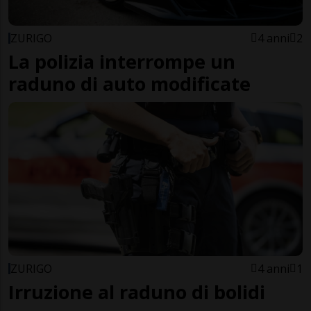
ZURIGO
4 anni
2
La polizia interrompe un
raduno di auto modificate
ZURIGO
4 anni
1
Irruzione al raduno di bolidi