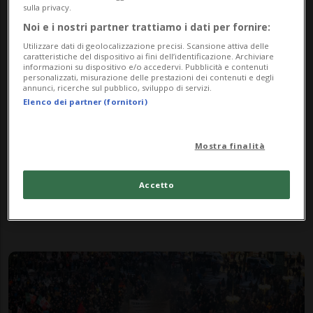
sulla privacy.
Noi e i nostri partner trattiamo i dati per fornire:
Utilizzare dati di geolocalizzazione precisi. Scansione attiva delle
caratteristiche del dispositivo ai fini dell’identificazione. Archiviare
informazioni su dispositivo e/o accedervi. Pubblicità e contenuti
personalizzati, misurazione delle prestazioni dei contenuti e degli
annunci, ricerche sul pubblico, sviluppo di servizi.
Elenco dei partner (fornitori)
VALLEMAGGIA
2 anni
1
Mostra finalità
Un raduno di auto e moto per
aiutare la Vallemaggia
Accetto