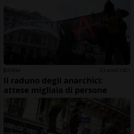
BERNA
3 anni
14
1
Il raduno degli anarchici:
attese migliaia di persone