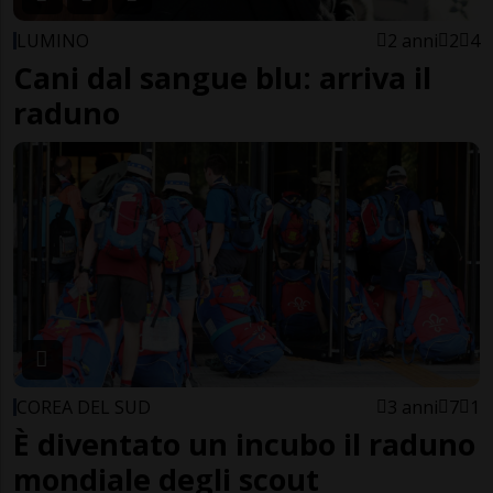
LUMINO
2 anni
2
4
Cani dal sangue blu: arriva il
raduno
COREA DEL SUD
3 anni
7
1
È diventato un incubo il raduno
mondiale degli scout