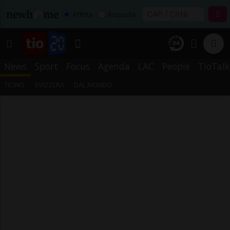
Affitta
Acquista
News
Sport
Focus
Agenda
LAC
People
TioTalk
TICINO
SVIZZERA
DAL MONDO