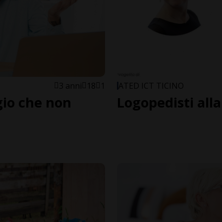
3 anni
18
1
ATED ICT TICINO
gio che non
Logopedisti alla