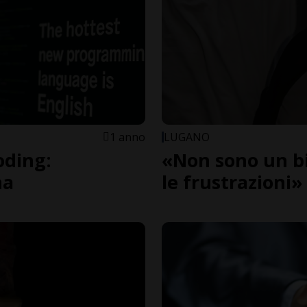
1 anno
LUGANO
oding:
«Non sono un bi
na
le frustrazioni»