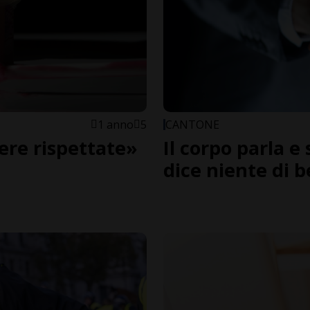
1 anno
5
CANTONE
sere rispettate»
Il corpo parla 
dice niente di b