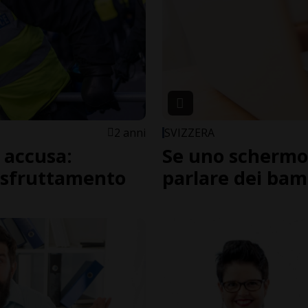
2 anni
SVIZZERA
o accusa:
Se uno schermo 
lo sfruttamento
parlare dei bam