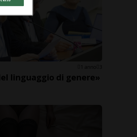
1 anno
3
el linguaggio di genere»