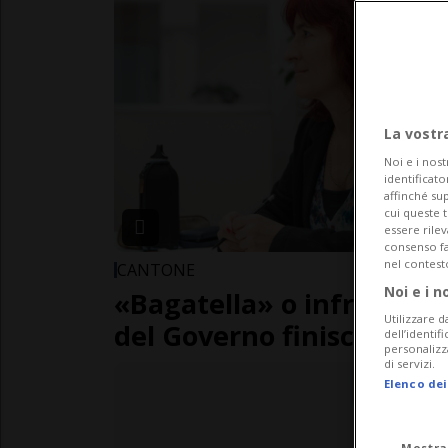
La vostr
Noi e i nost
identificato
affinché sup
cui queste 
essere rile
consenso fac
nel contest
CANTONE
Noi e i n
«Bagatella» o infrazione?
Utilizzare d
del Governo finisce sott
dell’identif
personalizz
di servizi.
Elenco dei
Mostra