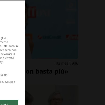
gli o
iamento
e". Nel caso in
potrebbero non
 revocare il
anno effetto
cy.
3 mesi
9
6
candalo non basta più»
ai fini
ti
ico, sviluppo
cetto