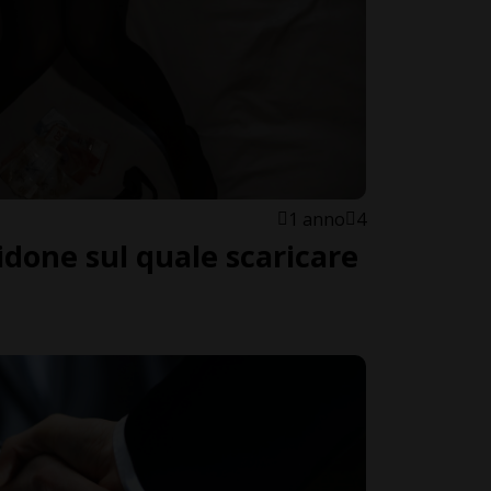
1 anno
4
done sul quale scaricare