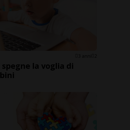
3 anni
2
spegne la voglia di
bini