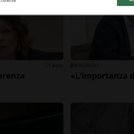
1 anno
MENDRISIO
oerenza
«L’importanza d