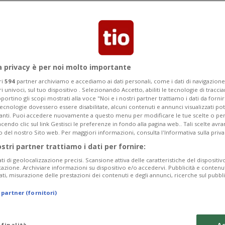
a privacy è per noi molto importante
ri
594
partner archiviamo e accediamo ai dati personali, come i dati di navigazione 
ri univoci, sul tuo dispositivo . Selezionando Accetto, abiliti le tecnologie di tracc
portino gli scopi mostrati alla voce "Noi e i nostri partner trattiamo i dati da fornir
tecnologie dovessero essere disabilitate, alcuni contenuti e annunci visualizzati 
vanti. Puoi accedere nuovamente a questo menu per modificare le tue scelte o per
endo clic sul link Gestisci le preferenze in fondo alla pagina web.. Tali scelte avr
o del nostro Sito web. Per maggiori informazioni, consulta l'Informativa sulla priva
6 gior
38
69
CHIASSO
ostri partner trattiamo i dati per fornire:
 Il linguaggio
«Gridare allo s
ati di geolocalizzazione precisi. Scansione attiva delle caratteristiche del dispositivo 
o accusa
icazione. Archiviare informazioni su dispositivo e/o accedervi. Pubblicità e contenu
ati, misurazione delle prestazioni dei contenuti e degli annunci, ricerche sul pubbl
 partner (fornitori)
 finalità
Ac