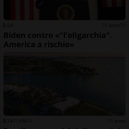
USA
1 anno
1
Biden contro «"l'oligarchia".
America a rischio»
STATI UNITI
1 anno