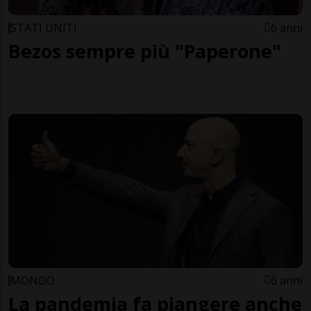
STATI UNITI
6 anni
Bezos sempre più "Paperone"
MONDO
6 anni
La pandemia fa piangere anche