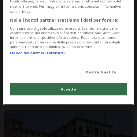
fondo alla pagina web.. Tali scelte avranno effetto nel contesto del
nostro Sito web. Per maggiori informazioni, consulta l'Informativa
sulla privacy.
Noi e i nostri partner trattiamo i dati per fornire:
Utilizzare dati di geolocalizzazione precisi. Scansione attiva delle
caratteristiche del dispositivo ai fini dell’identificazione. Archiviare
informazioni su dispositivo e/o accedervi. Pubblicità e contenuti
personalizzati, misurazione delle prestazioni dei contenuti e degli
annunci, ricerche sul pubblico, sviluppo di servizi.
Elenco dei partner (fornitori)
ITALIA
1 anno
1
Matrimonio di Bezos, quasi 1
Mostra finalità
miliardo di introiti per Venezia
Accetto