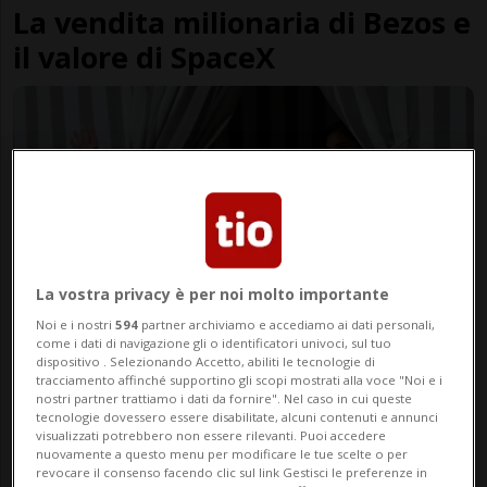
La vendita milionaria di Bezos e
il valore di SpaceX
La vostra privacy è per noi molto importante
Noi e i nostri
594
partner archiviamo e accediamo ai dati personali,
come i dati di navigazione gli o identificatori univoci, sul tuo
ITALIA
1 anno
1
dispositivo . Selezionando Accetto, abiliti le tecnologie di
Le nozze di Bezos si chiudono
tracciamento affinché supportino gli scopi mostrati alla voce "Noi e i
nostri partner trattiamo i dati da fornire". Nel caso in cui queste
con il gran ballo in maschera
tecnologie dovessero essere disabilitate, alcuni contenuti e annunci
visualizzati potrebbero non essere rilevanti. Puoi accedere
nuovamente a questo menu per modificare le tue scelte o per
revocare il consenso facendo clic sul link Gestisci le preferenze in