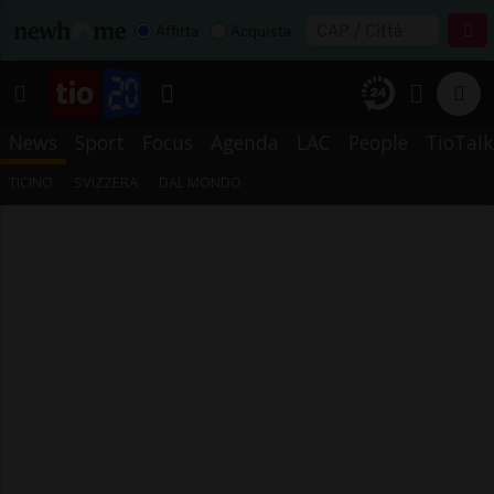
Affitta
Acquista
News
Sport
Focus
Agenda
LAC
People
TioTalk
TICINO
SVIZZERA
DAL MONDO