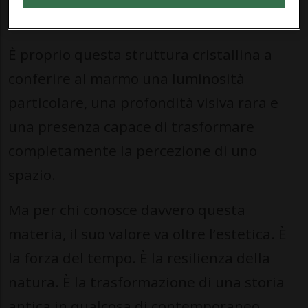
modo sorprendente.
È proprio questa struttura cristallina a
conferire al marmo una luminosità
particolare, una profondità visiva rara e
una presenza capace di trasformare
completamente la percezione di uno
spazio.
Ma per chi conosce davvero questa
materia, il suo valore va oltre l’estetica. È
la forza del tempo. È la resilienza della
natura. È la trasformazione di una storia
antica in qualcosa di contemporaneo.