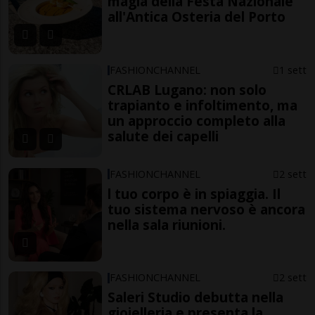
magia della Festa Nazionale
all'Antica Osteria del Porto
FASHIONCHANNEL
1 sett
CRLAB Lugano: non solo
trapianto e infoltimento, ma
un approccio completo alla
salute dei capelli
FASHIONCHANNEL
2 sett
l tuo corpo è in spiaggia. Il
tuo sistema nervoso è ancora
nella sala riunioni.
FASHIONCHANNEL
2 sett
Saleri Studio debutta nella
gioielleria e presenta la