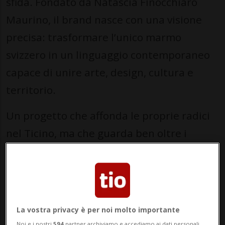
sfida. Fondato da Natascia Finocchiaro
Maurino, il brand nasce con una visione
precisa: trasformare l’unico marmo
svizzero in un linguaggio contemporaneo
capace di unire arte, design, cultura e
territorio.
Un progetto che affonda le proprie radici
nel Ticino, ma che guarda ben oltre i
confini nazionali, portando nel mondo una
materia rara e straordinaria attraverso
oggetti pensati per essere vissuti,
condivisi e tramandati.
La vostra privacy è per noi molto importante
Noi e i nostri
594
partner archiviamo e accediamo ai dati personali,