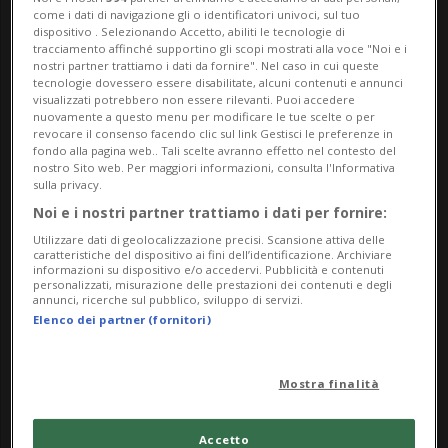
come i dati di navigazione gli o identificatori univoci, sul tuo
dispositivo . Selezionando Accetto, abiliti le tecnologie di
Una materia che racconta una storia
tracciamento affinché supportino gli scopi mostrati alla voce "Noi e i
nostri partner trattiamo i dati da fornire". Nel caso in cui queste
tecnologie dovessero essere disabilitate, alcuni contenuti e annunci
Il marmo Cristallina non è soltanto una
visualizzati potrebbero non essere rilevanti. Puoi accedere
nuovamente a questo menu per modificare le tue scelte o per
pietra naturale. È una materia che
revocare il consenso facendo clic sul link Gestisci le preferenze in
fondo alla pagina web.. Tali scelte avranno effetto nel contesto del
custodisce milioni di anni di storia. Molto
nostro Sito web. Per maggiori informazioni, consulta l'Informativa
sulla privacy.
prima che esistessero le Alpi come le
Noi e i nostri partner trattiamo i dati per fornire:
conosciamo oggi, questa parte della
Utilizzare dati di geolocalizzazione precisi. Scansione attiva delle
caratteristiche del dispositivo ai fini dell’identificazione. Archiviare
Svizzera era sommersa dal mare. La
informazioni su dispositivo e/o accedervi. Pubblicità e contenuti
personalizzati, misurazione delle prestazioni dei contenuti e degli
sedimentazione e la trasformazione di
annunci, ricerche sul pubblico, sviluppo di servizi.
Elenco dei partner (fornitori)
antichi organismi marini, tra cui i coralli,
hanno contribuito alla nascita di una
Mostra finalità
materia unica, caratterizzata da grandi
cristalli naturali che riflettono la luce in
Accetto