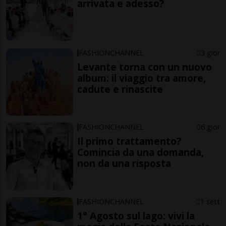
arrivata e adesso?
FASHIONCHANNEL
3 gior
Levante torna con un nuovo
album: il viaggio tra amore,
cadute e rinascite
FASHIONCHANNEL
6 gior
Il primo trattamento?
Comincia da una domanda,
non da una risposta
FASHIONCHANNEL
1 sett
1° Agosto sul lago: vivi la