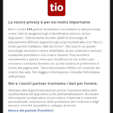
tvbcommunication
La vostra privacy è per noi molto importante
Noi e i nostri
594
partner archiviamo e accediamo ai dati personali,
come i dati di navigazione gli o identificatori univoci, sul tuo
dispositivo . Selezionando Accetto, abiliti le tecnologie di
16 giu 2026 - 08:00
tracciamento affinché supportino gli scopi mostrati alla voce "Noi e i
nostri partner trattiamo i dati da fornire". Nel caso in cui queste
tecnologie dovessero essere disabilitate, alcuni contenuti e annunci
visualizzati potrebbero non essere rilevanti. Puoi accedere
nuovamente a questo menu per modificare le tue scelte o per
revocare il consenso facendo clic sul link Gestisci le preferenze in
fondo alla pagina web.. Tali scelte avranno effetto nel contesto del
nostro Sito web. Per maggiori informazioni, consulta l'Informativa
sulla privacy.
Noi e i nostri partner trattiamo i dati per fornire:
Police, house brand di De Rigo, annuncia
Utilizzare dati di geolocalizzazione precisi. Scansione attiva delle
caratteristiche del dispositivo ai fini dell’identificazione. Archiviare
informazioni su dispositivo e/o accedervi. Pubblicità e contenuti
Enea Bastianini come nuovo ambassador,
personalizzati, misurazione delle prestazioni dei contenuti e degli
annunci, ricerche sul pubblico, sviluppo di servizi.
rafforzando il legame tra il mondo del
Elenco dei partner (fornitori)