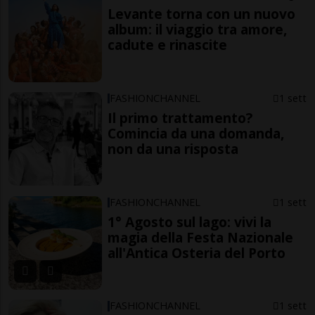
Levante torna con un nuovo
album: il viaggio tra amore,
cadute e rinascite
FASHIONCHANNEL
1 sett
Il primo trattamento?
Comincia da una domanda,
non da una risposta
FASHIONCHANNEL
1 sett
1° Agosto sul lago: vivi la
magia della Festa Nazionale
all'Antica Osteria del Porto
FASHIONCHANNEL
1 sett