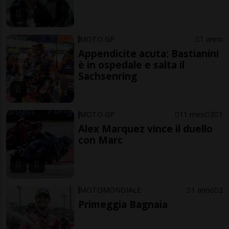
MOTO GP
1 anno
Appendicite acuta: Bastianini
è in ospedale e salta il
Sachsenring
MOTO GP
11 mesi
3
1
Alex Marquez vince il duello
con Marc
MOTOMONDIALE
1 anno
2
Primeggia Bagnaia