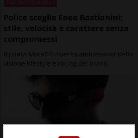
Fashionchannel
Police sceglie Enea Bastianini:
stile, velocità e carattere senza
compromessi
Il pilota MotoGP diventa ambassador della
visione lifestyle e racing del brand