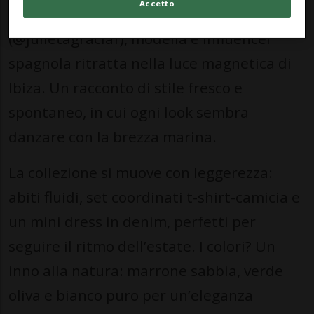
Accetto
il volto radioso di Julieta Gracia
(@julietagraciaf), modella e influencer
spagnola ritratta nella luce magnetica di
Ibiza. Un racconto di stile fresco e
spontaneo, in cui ogni look sembra
danzare con la brezza marina.
La collezione si muove con leggerezza:
abiti fluidi, set coordinati t-shirt-camicia e
un mini dress in denim, perfetti per
seguire il ritmo dell’estate. I colori? Un
inno alla natura: marrone sabbia, verde
oliva e bianco puro per un’eleganza