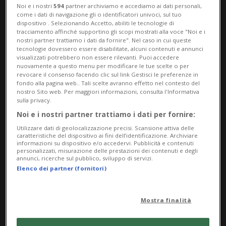
Noi e i nostri
594
partner archiviamo e accediamo ai dati personali,
come i dati di navigazione gli o identificatori univoci, sul tuo
Fashionchannel
dispositivo . Selezionando Accetto, abiliti le tecnologie di
tracciamento affinché supportino gli scopi mostrati alla voce "Noi e i
nostri partner trattiamo i dati da fornire". Nel caso in cui queste
tecnologie dovessero essere disabilitate, alcuni contenuti e annunci
visualizzati potrebbero non essere rilevanti. Puoi accedere
nuovamente a questo menu per modificare le tue scelte o per
revocare il consenso facendo clic sul link Gestisci le preferenze in
06 ago 2025 - 17:27
fondo alla pagina web.. Tali scelte avranno effetto nel contesto del
nostro Sito web. Per maggiori informazioni, consulta l'Informativa
Aggiornamento 07 ago 2025 - 14:20
sulla privacy.
Noi e i nostri partner trattiamo i dati per fornire:
Utilizzare dati di geolocalizzazione precisi. Scansione attiva delle
caratteristiche del dispositivo ai fini dell’identificazione. Archiviare
informazioni su dispositivo e/o accedervi. Pubblicità e contenuti
personalizzati, misurazione delle prestazioni dei contenuti e degli
annunci, ricerche sul pubblico, sviluppo di servizi.
Elenco dei partner (fornitori)
MILANO - Il nuovo editoriale firmato
Mostra finalità
Parfois ha il sapore autentico dell’estate e