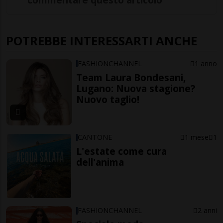
POTREBBE INTERESSARTI ANCHE
FASHIONCHANNEL
1 anno
Team Laura Bondesani,
Lugano: Nuova stagione?
Nuovo taglio!
CANTONE
1 mese
1
L'estate come cura
dell'anima
FASHIONCHANNEL
2 anni