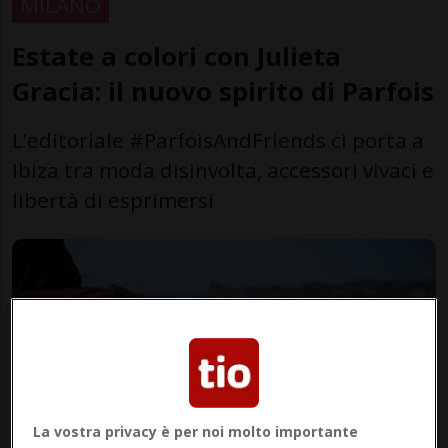
MILANO
Estate a colori con Julieta
Gracia: il nuovo spirito di Parfois
L’editoriale #ParfoisAndFriends ci porta a
Ibiza tra moda disinvolta, accessori vivaci e
libertà di esprimersi
La vostra privacy è per noi molto importante