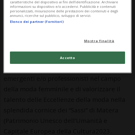
caratteristiche del dispositivo ai fini dell’identificazione. Archiviare
internazionalità hanno caratterizzato la
informazioni su dispositivo e/o accedervi. Pubblicità e contenuti
personalizzati, misurazione delle prestazioni dei contenuti e degli
dodicesima edizione del Concorso
annunci, ricerche sul pubblico, sviluppo di servizi.
Elenco dei partner (fornitori)
Internazionale per stilista dell’Alta Moda e
Premio Eccellenze. Lo scopo del Premio
Mostra finalità
Moda “Città dei Sassi” è quello di
individuare, valorizzare e premiare
Accetto
creativi, designers per scoprire stilisti
emergenti e/o professionisti nel campo
della moda femminile e di valorizzare il
talento delle Eccellenze della moda nella
splendida cornice dei “Sassi” di Matera
(Patrimonio Unesco dell’Umanità e
Capitale Europea della Cultura2023.