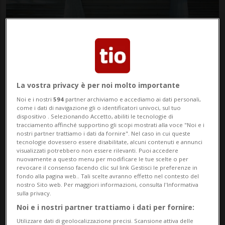
fashionchannel.ch
La vostra privacy è per noi molto importante
06 ago 2023 - 09:00
Noi e i nostri
594
partner archiviamo e accediamo ai dati personali,
come i dati di navigazione gli o identificatori univoci, sul tuo
dispositivo . Selezionando Accetto, abiliti le tecnologie di
tracciamento affinché supportino gli scopi mostrati alla voce "Noi e i
nostri partner trattiamo i dati da fornire". Nel caso in cui queste
tecnologie dovessero essere disabilitate, alcuni contenuti e annunci
visualizzati potrebbero non essere rilevanti. Puoi accedere
nuovamente a questo menu per modificare le tue scelte o per
revocare il consenso facendo clic sul link Gestisci le preferenze in
fondo alla pagina web.. Tali scelte avranno effetto nel contesto del
nostro Sito web. Per maggiori informazioni, consulta l'Informativa
sulla privacy.
Grande successo per il Premio Moda “Città
Noi e i nostri partner trattiamo i dati per fornire:
dei Sassi” dove stile, eleganza,
Utilizzare dati di geolocalizzazione precisi. Scansione attiva delle