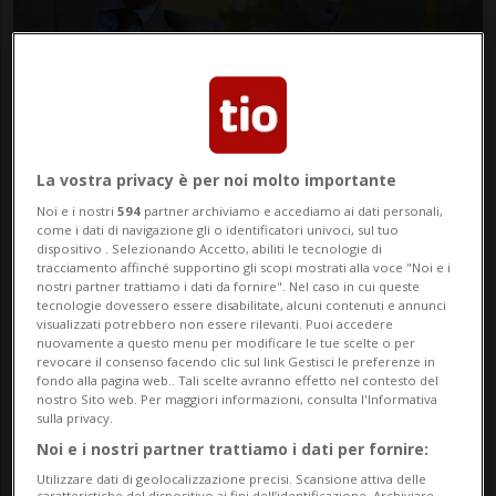
ITALIA/STATI UNITI
6 mesi
1
Lutto anche a Hollywood per
Valentino
La vostra privacy è per noi molto importante
Noi e i nostri
594
partner archiviamo e accediamo ai dati personali,
come i dati di navigazione gli o identificatori univoci, sul tuo
dispositivo . Selezionando Accetto, abiliti le tecnologie di
tracciamento affinché supportino gli scopi mostrati alla voce "Noi e i
nostri partner trattiamo i dati da fornire". Nel caso in cui queste
tecnologie dovessero essere disabilitate, alcuni contenuti e annunci
visualizzati potrebbero non essere rilevanti. Puoi accedere
nuovamente a questo menu per modificare le tue scelte o per
revocare il consenso facendo clic sul link Gestisci le preferenze in
fondo alla pagina web.. Tali scelte avranno effetto nel contesto del
nostro Sito web. Per maggiori informazioni, consulta l'Informativa
sulla privacy.
Noi e i nostri partner trattiamo i dati per fornire:
ITALIA
6 mesi
Utilizzare dati di geolocalizzazione precisi. Scansione attiva delle
caratteristiche del dispositivo ai fini dell’identificazione. Archiviare