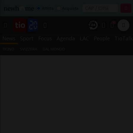
Affitta
Acquista
1
News
Sport
Focus
Agenda
LAC
People
TioTalk
TICINO
SVIZZERA
DAL MONDO