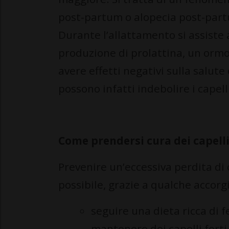
post-partum o alopecia post-part
Durante l’allattamento si assiste
produzione di prolattina, un ormo
avere effetti negativi sulla salute d
possono infatti indebolire i capel
Come prendersi cura dei capelli
Prevenire un’eccessiva perdita di 
possibile, grazie a qualche accorg
seguire una dieta ricca di f
mantenere dei capelli forti 