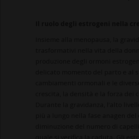
Il ruolo degli estrogeni nella cr
Insieme alla menopausa, la grav
trasformativi nella vita della do
produzione degli ormoni estrogeni
delicato momento del parto e al s
cambiamenti ormonali e le diverse
crescita, la densità e la forza dei c
Durante la gravidanza, l’alto livel
più a lungo nella fase anagen del 
diminuzione del numero di capelli 
quale si verifica la caduta. Gli e