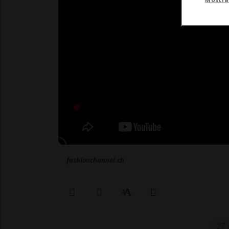
fashionchannel.ch
27 