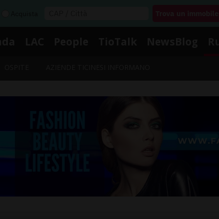
Acquista
nda
LAC
People
TioTalk
NewsBlog
R
OSPITE
AZIENDE TICINESI INFORMANO