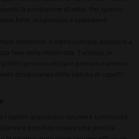
izzando la produzione di sebo. Per questo
ome folte, voluminose e splendenti
ormoni femminili, è meno comune assistere a
ta fase della maternità. Tuttavia, in
coli piliferi possono entrare prematuramente
ento temporaneo della caduta di capelli.
rto
o i capelli acquistano volume e luminosità,
vidanza è possibile notare una perdita
o fisiologico, noto come telogen effluvium