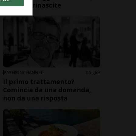
cadute e rinascite
FASHIONCHANNEL
5 gior
Il primo trattamento?
Comincia da una domanda,
non da una risposta