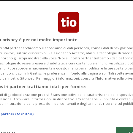
Segnalaci
a privacy è per noi molto importante
uoi capelli durante e
ri
594
partner archiviamo e accediamo ai dati personali, come i dati di navigazione 
ri univoci, sul tuo dispositivo . Selezionando Accetto, abiliti le tecnologie di tracc
za?
portino gli scopi mostrati alla voce "Noi e i nostri partner trattiamo i dati da fornir
tecnologie dovessero essere disabilitate, alcuni contenuti e annunci visualizzati 
vanti. Puoi accedere nuovamente a questo menu per modificare le tue scelte o per
endo clic sul link Gestisci le preferenze in fondo alla pagina web.. Tali scelte avr
fessionisti di CRLAB a Lugano
o del nostro Sito web. Per maggiori informazioni, consulta l'Informativa sulla priva
ostri partner trattiamo i dati per fornire:
ati di geolocalizzazione precisi. Scansione attiva delle caratteristiche del dispositivo 
icazione. Archiviare informazioni su dispositivo e/o accedervi. Pubblicità e contenu
ati, misurazione delle prestazioni dei contenuti e degli annunci, ricerche sul pubbl
 partner (fornitori)
 finalità
Ac