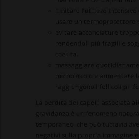
limitare l’utilizzo intensiv
usare un termoprotettore pr
evitare acconciature troppo
rendendoli più fragili e sog
caduta.
massaggiare quotidianament
microcircolo e aumentare la
raggiungono i follicoli pilife
La perdita dei capelli associata al
gravidanza è un fenomeno natura
temporaneo, che può tuttavia aver
negativi sulla propria immagine e