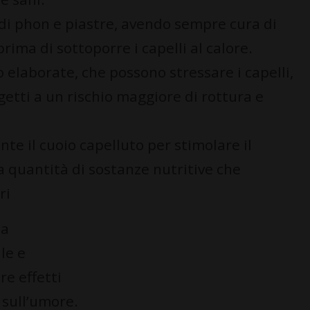
o di phon e piastre, avendo sempre cura di
ima di sottoporre i capelli al calore.
 elaborate, che possono stressare i capelli,
getti a un rischio maggiore di rottura e
e il cuoio capelluto per stimolare il
 quantità di sostanze nutritive che
ri
la
le e
e effetti
 sull’umore.