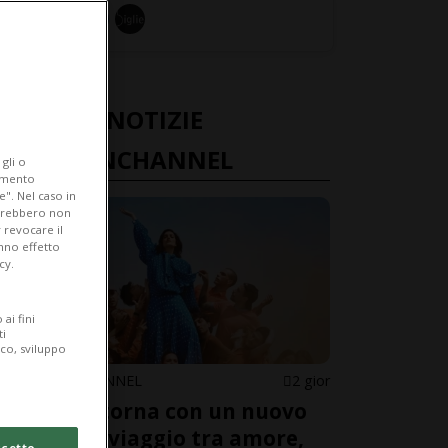
ULTIME NOTIZIE
FASHIONCHANNEL
gli o
iamento
e". Nel caso in
potrebbero non
 revocare il
anno effetto
cy.
ai fini
ti
ico, sviluppo
FASHIONCHANNEL
2 gior
Levante torna con un nuovo
album: il viaggio tra amore,
cetto