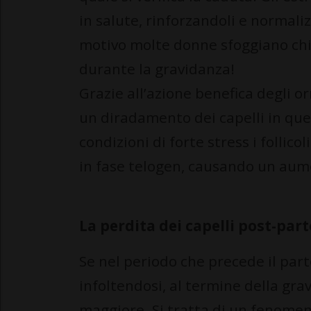
in salute, rinforzandoli e normal
motivo molte donne sfoggiano chi
durante la gravidanza!
Grazie all’azione benefica degli 
un diradamento dei capelli in ques
condizioni di forte stress i folli
in fase telogen, causando un aum
La perdita dei capelli post-pa
Se nel periodo che precede il part
infoltendosi, al termine della gra
maggiore. Si tratta di un fenomen